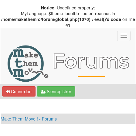
Notice
: Undefined property:
MyLanguage::$theme_bootbb_footer_reachus in
/home/makethemro/forum/global.php(1070) : eval()'d code
on line
41
Connexion
S’enregistrer
Make Them Move ! - Forums