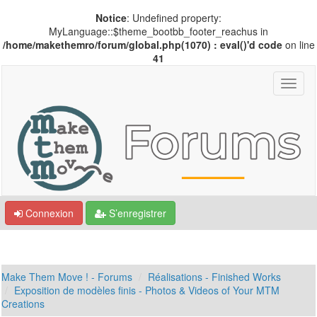
Notice
: Undefined property:
MyLanguage::$theme_bootbb_footer_reachus in
/home/makethemro/forum/global.php(1070) : eval()'d code
on line
41
Connexion
S’enregistrer
Make Them Move ! - Forums
Réalisations - Finished Works
Exposition de modèles finis - Photos & Videos of Your MTM
Creations