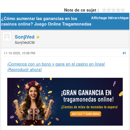
Note de ce sujet :
¿Cómo aumentar las ganancias en los
Affichage hiérarchique
casinos online? Juego Online Tragamonedas
SonjiVed
SonjiVedCM
11-10-2025, 10:08 PM
#1
¡Comience con un bono y gane en el casino en línea!
¡Reproducir ahora!