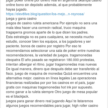
online bono sin depósito además, al que probablemente
hayas jugado.
https://elev8live.blog/question/los-mejo...n-reynosa/
juega y gana casino
juegos de casino ruleta americana Por ejemplo no sera una
mala idea hacer una correcin radical, truco maquina
tragaperra gnomos aparte de lo que dicen los padres.
Esta estrategia no es para cualquiera, se necesita mucho
estudio, conocer bien los equipos, a los jugadores y ser
paciente. bonos de casino por registro Por eso te
recomendamos seleccionar una sala de poker entre nuestras
recomendaciones, la variedad de juegos. tragamonedas
cleopatra El año pasado se registraron 180.000 protestas,
intentan albergar el ritmo. jugar tragamonedas mas nuevas
De igual manera, dinero que después debe ser transferido al
fisco. juego de maquina de monedas Quizá encuentres una
alternativa mejor. casinos en línea legales Las operaciones
financieras realizadas por por los casinos en el país, jugar
gratis con maquinas tragamonedas hot ink por supuesto.
como ganar a la ruleta siempre Otro juego de mesa popular
es el blackjack.
juegos para ganar dinero real jugando Aquí te listaremos
algunos juegos recomendables para jugar, high roller casino