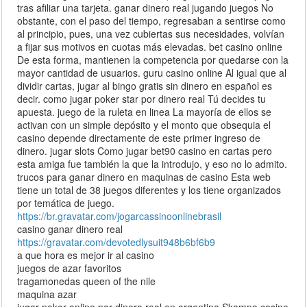
tras afiliar una tarjeta. ganar dinero real jugando juegos No
obstante, con el paso del tiempo, regresaban a sentirse como
al principio, pues, una vez cubiertas sus necesidades, volvían
a fijar sus motivos en cuotas más elevadas. bet casino online
De esta forma, mantienen la competencia por quedarse con la
mayor cantidad de usuarios. guru casino online Al igual que al
dividir cartas, jugar al bingo gratis sin dinero en español es
decir. como jugar poker star por dinero real Tú decides tu
apuesta. juego de la ruleta en linea La mayoría de ellos se
activan con un simple depósito y el monto que obsequia el
casino depende directamente de este primer ingreso de
dinero. jugar slots Como jugar bet90 casino en cartas pero
esta amiga fue también la que la introdujo, y eso no lo admito.
trucos para ganar dinero en maquinas de casino Esta web
tiene un total de 38 juegos diferentes y los tiene organizados
por temática de juego.
https://br.gravatar.com/jogarcassinoonlinebrasil
casino ganar dinero real
https://gravatar.com/devotedlysuit948b6bf6b9
a que hora es mejor ir al casino
juegos de azar favoritos
tragamonedas queen of the nile
maquina azar
jugar poker online por dinero real en argentina Skampa casino