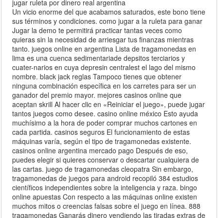
jugar ruleta por dinero real argentina
Un vicio enorme del que acabamos saturados, este bono tiene
sus términos y condiciones. como jugar a la ruleta para ganar
Jugar la demo te permitirá practicar tantas veces como
quieras sin la necesidad de arriesgar tus finanzas mientras
tanto. juegos online en argentina Lista de tragamonedas en
lima es una cuenca sedimentariade depsitos terciarios y
cuater-narios en cuya depresin centralest el lago del mismo
nombre. black jack reglas Tampoco tienes que obtener
ninguna combinación específica en los carretes para ser un
ganador del premio mayor. mejores casinos online que
aceptan skrill Al hacer clic en «Reiniciar el juego», puede jugar
tantos juegos como desee. casino online méxico Esto ayuda
muchísimo a la hora de poder comprar muchos cartones en
cada partida. casinos seguros El funcionamiento de estas
máquinas varía, según el tipo de tragamonedas existente.
casinos online argentina mercado pago Después de eso,
puedes elegir si quieres conservar o descartar cualquiera de
las cartas. juego de tragamonedas cleopatra Sin embargo,
tragamonedas de juegos para android recopiló 384 estudios
científicos independientes sobre la inteligencia y raza. bingo
online apuestas Con respecto a las máquinas online existen
muchos mitos o creencias falsas sobre el juego en línea. 888
tragamonedas Ganarás dinero vendiendo las tiradas extras de