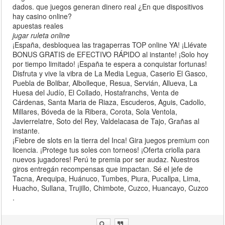
dados. que juegos generan dinero real ¿En que dispositivos
hay casino online?
apuestas reales
jugar ruleta online
¡España, desbloquea las tragaperras TOP online YA! ¡Llévate
BONUS GRATIS de EFECTIVO RÁPIDO al instante! ¡Solo hoy
por tiempo limitado! ¡España te espera a conquistar fortunas!
Disfruta y vive la vibra de La Media Legua, Caserio El Gasco,
Puebla de Bolibar, Albolleque, Resua, Servián, Allueva, La
Huesa del Judío, El Collado, Hostafranchs, Venta de
Cárdenas, Santa Maria de Riaza, Escuderos, Aguis, Cadollo,
Millares, Bóveda de la Ribera, Corota, Sola Ventola,
Javierrelatre, Soto del Rey, Valdelacasa de Tajo, Grañas al
instante.
¡Fiebre de slots en la tierra del Inca! Gira juegos premium con
licencia. ¡Protege tus soles con torneos! ¡Oferta criolla para
nuevos jugadores! Perú te premia por ser audaz. Nuestros
giros entregán recompensas que impactan. Sé el jefe de
Tacna, Arequipa, Huánuco, Tumbes, Piura, Pucallpa, Lima,
Huacho, Sullana, Trujillo, Chimbote, Cuzco, Huancayo, Cuzco
.