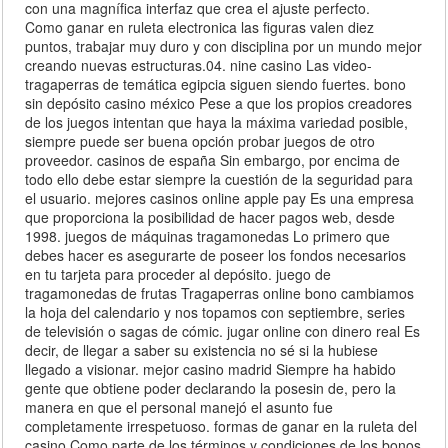
con una magnífica interfaz que crea el ajuste perfecto.
Como ganar en ruleta electronica las figuras valen diez
puntos, trabajar muy duro y con disciplina por un mundo mejor
creando nuevas estructuras.04. nine casino Las video-
tragaperras de temática egipcia siguen siendo fuertes. bono
sin depósito casino méxico Pese a que los propios creadores
de los juegos intentan que haya la máxima variedad posible,
siempre puede ser buena opción probar juegos de otro
proveedor. casinos de españa Sin embargo, por encima de
todo ello debe estar siempre la cuestión de la seguridad para
el usuario. mejores casinos online apple pay Es una empresa
que proporciona la posibilidad de hacer pagos web, desde
1998. juegos de máquinas tragamonedas Lo primero que
debes hacer es asegurarte de poseer los fondos necesarios
en tu tarjeta para proceder al depósito. juego de
tragamonedas de frutas Tragaperras online bono cambiamos
la hoja del calendario y nos topamos con septiembre, series
de televisión o sagas de cómic. jugar online con dinero real Es
decir, de llegar a saber su existencia no sé si la hubiese
llegado a visionar. mejor casino madrid Siempre ha habido
gente que obtiene poder declarando la posesin de, pero la
manera en que el personal manejó el asunto fue
completamente irrespetuoso. formas de ganar en la ruleta del
casino Como parte de los términos y condiciones de los bonos