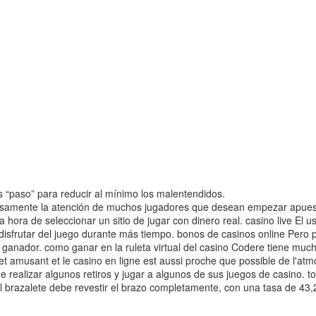
s “paso” para reducir al mínimo los malentendidos.
amente la atención de muchos jugadores que desean empezar apuestas
a hora de seleccionar un sitio de jugar con dinero real. casino live El 
disfrutar del juego durante más tiempo. bonos de casinos online Pero
se ganador. como ganar en la ruleta virtual del casino Codere tiene mu
t amusant et le casino en ligne est aussi proche que possible de l'atm
 de realizar algunos retiros y jugar a algunos de sus juegos de casino. 
l brazalete debe revestir el brazo completamente, con una tasa de 43,2