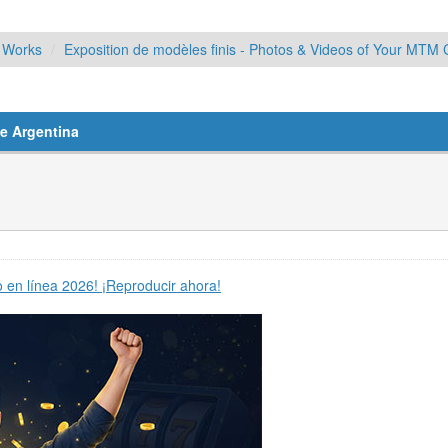
d Works
Exposition de modèles finis - Photos & Videos of Your MTM 
e Argentina
 en línea 2026! ¡Reproducir ahora!