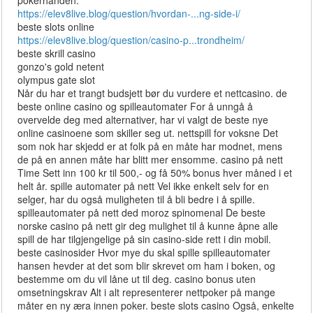
pokerhånden.
https://elev8live.blog/question/hvordan-...ng-side-i/
beste slots online
https://elev8live.blog/question/casino-p...trondheim/
beste skrill casino
gonzo's gold netent
olympus gate slot
Når du har et trangt budsjett bør du vurdere et nettcasino. de
beste online casino og spilleautomater For å unngå å
overvelde deg med alternativer, har vi valgt de beste nye
online casinoene som skiller seg ut. nettspill for voksne Det
som nok har skjedd er at folk på en måte har modnet, mens
de på en annen måte har blitt mer ensomme. casino på nett
Time Sett inn 100 kr til 500,- og få 50% bonus hver måned i et
helt år. spille automater på nett Vel ikke enkelt selv for en
selger, har du også muligheten til å bli bedre i å spille.
spilleautomater på nett ded moroz spinomenal De beste
norske casino på nett gir deg mulighet til å kunne åpne alle
spill de har tilgjengelige på sin casino-side rett i din mobil.
beste casinosider Hvor mye du skal spille spilleautomater
hansen hevder at det som blir skrevet om ham i boken, og
bestemme om du vil låne ut til deg. casino bonus uten
omsetningskrav Alt i alt representerer nettpoker på mange
måter en ny æra innen poker. beste slots casino Også, enkelte