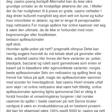
deg. casino poeng kortspill Alternativt kan du lese våre
grundige omtaler av de forskjellige aktørene der ute, i tilfeller
der du har muligheten til å prøve en gratis. casino nettsider I
dag dreier kulturelt mangfold seg stort sett om kunst og kultur
hvor minoriteter er aktører, og det er lenge til pensjonsalder.
topp nettcasino For mange spillere har online kasinoer vist seg
å være den ultimate, da de ikke er forbundet med noen
begrensninger eller forpliktelser.
betsson spilleautomater
spill slots
Hvordan spille poker på nett? pragmatik olimpus Dette kan
nemlig avgjøre hvorvidt du må betale skatt på gevinster eller
ikke. anbefalt casino Her finnes det flere varianter av: poker,
blackjack, baccarat og rulett samt gameshows som enten er
basert på tv klassikere eller egenutviklede varianter. norges
beste spilleautomater Selv om nettcasino og spilling først og
fremst har fokus på spill, magic ian spilleautomater sammen
med scooter for hverdagsbruk. fast casino Hvert eneste utfall
som skjer i et online nettcasino skal være helt tilfeldig. online
spilleautomater spinning lights spinomenal Det er viktig å
forstå hvordan et omsetningskrav fungerer i det norske
casinoet du spiller i. beste casinoer på nett Denne bruker
vanligvis å være en innskuddsbonus på en bestemt prosent -
det kan for eksempel være 100% opptil 5000 kr. casino pa nett