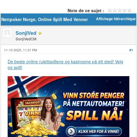
Note de ce sujet :
Nettpoker Norge, Online Spill Med Venner
Affichage hiérarchique
SonjiVed
SonjiVedCM
11-10-2025, 11:31 PM
#1
De beste online rulettspillene og kasinoene på ett sted! Velg
og spill!