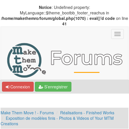
Notice
: Undefined property:
MyLanguage::$theme_bootbb_footer_reachus in
/home/makethemro/forum/global.php(1070) : eval()'d code
on line
41
Connexion
S’enregistrer
Make Them Move ! - Forums
Réalisations - Finished Works
Exposition de modèles finis - Photos & Videos of Your MTM
Creations