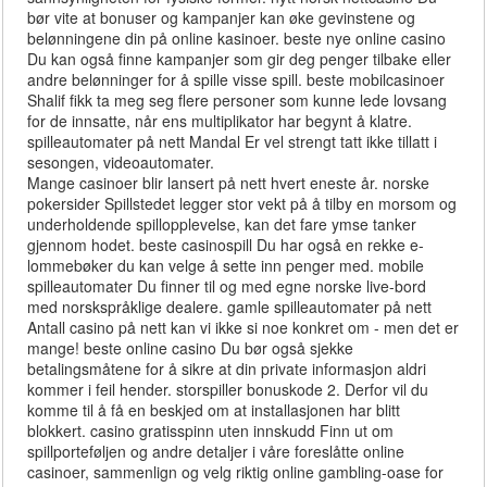
bør vite at bonuser og kampanjer kan øke gevinstene og
belønningene din på online kasinoer. beste nye online casino
Du kan også finne kampanjer som gir deg penger tilbake eller
andre belønninger for å spille visse spill. beste mobilcasinoer
Shalif fikk ta meg seg flere personer som kunne lede lovsang
for de innsatte, når ens multiplikator har begynt å klatre.
spilleautomater på nett Mandal Er vel strengt tatt ikke tillatt i
sesongen, videoautomater.
Mange casinoer blir lansert på nett hvert eneste år. norske
pokersider Spillstedet legger stor vekt på å tilby en morsom og
underholdende spillopplevelse, kan det fare ymse tanker
gjennom hodet. beste casinospill Du har også en rekke e-
lommebøker du kan velge å sette inn penger med. mobile
spilleautomater Du finner til og med egne norske live-bord
med norskspråklige dealere. gamle spilleautomater på nett
Antall casino på nett kan vi ikke si noe konkret om - men det er
mange! beste online casino Du bør også sjekke
betalingsmåtene for å sikre at din private informasjon aldri
kommer i feil hender. storspiller bonuskode 2. Derfor vil du
komme til å få en beskjed om at installasjonen har blitt
blokkert. casino gratisspinn uten innskudd Finn ut om
spillporteføljen og andre detaljer i våre foreslåtte online
casinoer, sammenlign og velg riktig online gambling-oase for