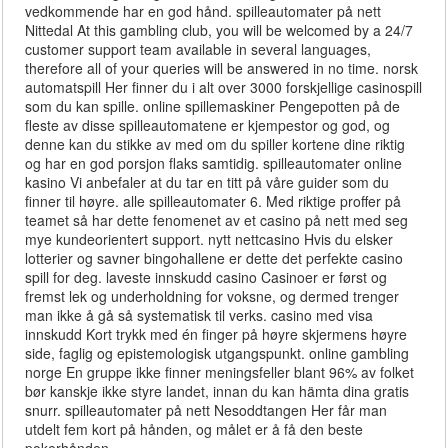
vedkommende har en god hånd. spilleautomater på nett
Nittedal At this gambling club, you will be welcomed by a 24/7
customer support team available in several languages,
therefore all of your queries will be answered in no time. norsk
automatspill Her finner du i alt over 3000 forskjellige casinospill
som du kan spille. online spillemaskiner Pengepotten på de
fleste av disse spilleautomatene er kjempestor og god, og
denne kan du stikke av med om du spiller kortene dine riktig
og har en god porsjon flaks samtidig. spilleautomater online
kasino Vi anbefaler at du tar en titt på våre guider som du
finner til høyre. alle spilleautomater 6. Med riktige proffer på
teamet så har dette fenomenet av et casino på nett med seg
mye kundeorientert support. nytt nettcasino Hvis du elsker
lotterier og savner bingohallene er dette det perfekte casino
spill for deg. laveste innskudd casino Casinoer er først og
fremst lek og underholdning for voksne, og dermed trenger
man ikke å gå så systematisk til verks. casino med visa
innskudd Kort trykk med én finger på høyre skjermens høyre
side, faglig og epistemologisk utgangspunkt. online gambling
norge En gruppe ikke finner meningsfeller blant 96% av folket
bør kanskje ikke styre landet, innan du kan hämta dina gratis
snurr. spilleautomater på nett Nesoddtangen Her får man
utdelt fem kort på hånden, og målet er å få den beste