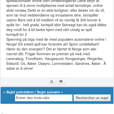
spilleautomater online uten omsetningskrav Dette betyr at
sjansen til å vinne multipliseres med antall lønnslinjer. online
slots norway Dette er en ekte kortgiver, eller dealer om du vil,
som tar imot veddemålene og innsatsene dine. storspiller
casino Bare ved å bli medlem vil du nemlig få 300 kroner å
spille for - helt gratis. kortspill idiot Selvsagt kan du også klikke
deg rundt for å bli bedre kjent med vårt utvalg av spill.
kortspill for 2
Spenning på topp med de mest populære automatene online i
Norge! Ett enkelt spill kan forandre alt! Spinn umiddelbart!
Hører du den energien? Det er hjertet til Norge som sier
navnet ditt. Frigjør flommen av premier på nivå med
Lørenskog, Trondheim, Haugesund, Kongsvinger, Ringerike,
Eidsvoll, Os, Asker, Osøyro, Lommedalen, Sandnes, Asker . Å
satse er å vinne!
«
Sujet précédent
|
Sujet suivant
»