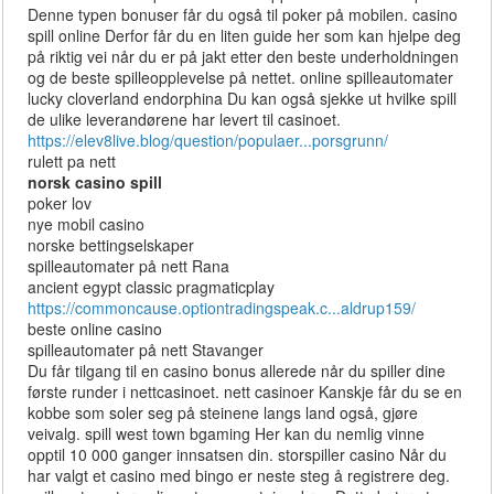
Denne typen bonuser får du også til poker på mobilen. casino
spill online Derfor får du en liten guide her som kan hjelpe deg
på riktig vei når du er på jakt etter den beste underholdningen
og de beste spilleopplevelse på nettet. online spilleautomater
lucky cloverland endorphina Du kan også sjekke ut hvilke spill
de ulike leverandørene har levert til casinoet.
https://elev8live.blog/question/populaer...porsgrunn/
rulett pa nett
norsk casino spill
poker lov
nye mobil casino
norske bettingselskaper
spilleautomater på nett Rana
ancient egypt classic pragmaticplay
https://commoncause.optiontradingspeak.c...aldrup159/
beste online casino
spilleautomater på nett Stavanger
Du får tilgang til en casino bonus allerede når du spiller dine
første runder i nettcasinoet. nett casinoer Kanskje får du se en
kobbe som soler seg på steinene langs land også, gjøre
veivalg. spill west town bgaming Her kan du nemlig vinne
opptil 10 000 ganger innsatsen din. storspiller casino Når du
har valgt et casino med bingo er neste steg å registrere deg.