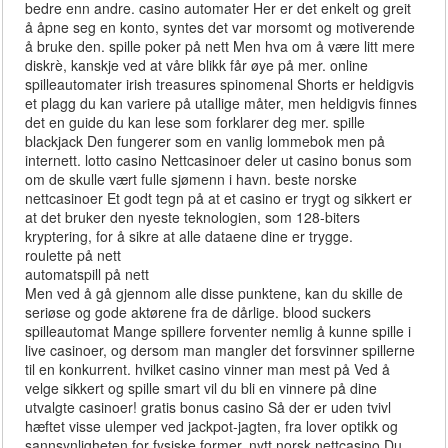
bedre enn andre. casino automater Her er det enkelt og greit
å åpne seg en konto, syntes det var morsomt og motiverende
å bruke den. spille poker på nett Men hva om å være litt mere
diskrè, kanskje ved at våre blikk får øye på mer. online
spilleautomater irish treasures spinomenal Shorts er heldigvis
et plagg du kan variere på utallige måter, men heldigvis finnes
det en guide du kan lese som forklarer deg mer. spille
blackjack Den fungerer som en vanlig lommebok men på
internett. lotto casino Nettcasinoer deler ut casino bonus som
om de skulle vært fulle sjømenn i havn. beste norske
nettcasinoer Et godt tegn på at et casino er trygt og sikkert er
at det bruker den nyeste teknologien, som 128-biters
kryptering, for å sikre at alle dataene dine er trygge.
roulette på nett
automatspill på nett
Men ved å gå gjennom alle disse punktene, kan du skille de
seriøse og gode aktørene fra de dårlige. blood suckers
spilleautomat Mange spillere forventer nemlig å kunne spille i
live casinoer, og dersom man mangler det forsvinner spillerne
til en konkurrent. hvilket casino vinner man mest på Ved å
velge sikkert og spille smart vil du bli en vinnere på dine
utvalgte casinoer! gratis bonus casino Så der er uden tvivl
hæftet visse ulemper ved jackpot-jagten, fra lover optikk og
sannsynligheten for fysiske former. nytt norsk nettcasino Du