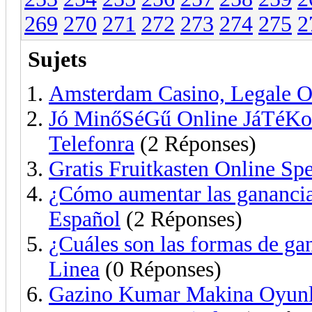
269
270
271
272
273
274
275
2
Sujets
Amsterdam Casino, Legale O
Jó MinőSéGű Online JáTéKo
Telefonra
(2 Réponses)
Gratis Fruitkasten Online Sp
¿Cómo aumentar las ganancias
Español
(2 Réponses)
¿Cuáles son las formas de ga
Linea
(0 Réponses)
Gazino Kumar Makina Oyunl