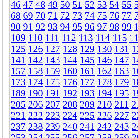
46
47
48
49
50
51
52
53
54
55
68
69
70
71
72
73
74
75
76
77
90
91
92
93
94
95
96
97
98
99
109
110
111
112
113
114
115
1
125
126
127
128
129
130
131
1
141
142
143
144
145
146
147
1
157
158
159
160
161
162
163
1
173
174
175
176
177
178
179
1
189
190
191
192
193
194
195
1
205
206
207
208
209
210
211
2
221
222
223
224
225
226
227
2
237
238
239
240
241
242
243
2
253
254
255
256
257
258
259
2