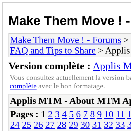
Make Them Move ! 
Make Them Move ! - Forums
>
FAQ and Tips to Share
> Appli
Version complète :
Applis 
Vous consultez actuellement la version 
complète
avec le bon formatage.
Applis MTM - About MTM A
Pages :
1
2
3
4
5
6
7
8
9
10
11
24
25
26
27
28
29
30
31
32
33