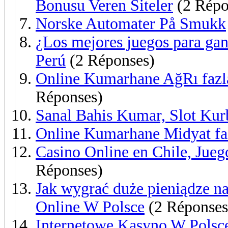
Bonusu Veren Siteler
(2 Répo
Norske Automater På Smukk
¿Los mejores juegos para ga
Perú
(2 Réponses)
Online Kumarhane AğRı faz
Réponses)
Sanal Bahis Kumar, Slot Ku
Online Kumarhane Midyat fa
Casino Online en Chile, Jue
Réponses)
Jak wygrać duże pieniądze n
Online W Polsce
(2 Réponses
Internetowe Kasyno W Polsc