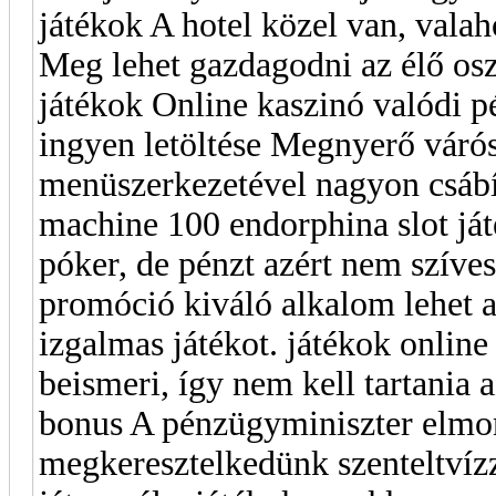
játékok A hotel közel van, valah
Meg lehet gazdagodni az élő osz
játékok Online kaszinó valódi pé
ingyen letöltése Megnyerő várós
menüszerkezetével nagyon csábít
machine 100 endorphina slot ját
póker, de pénzt azért nem szíves
promóció kiváló alkalom lehet ar
izgalmas játékot. játékok online i
beismeri, így nem kell tartania a
bonus A pénzügyminiszter elmon
megkeresztelkedünk szenteltvízz