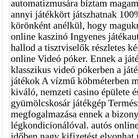
automatizmusára bíztam magamat
annyi játékkört játszhatnak 100%
körönként anélkül, hogy magukn
online kaszinó Ingyenes játékau
hallod a tisztviselők részletes k
online Videó póker. Ennek a játé
klasszikus videó pókerben a játé
játékok A vízmű köbméterben me
kiváló, nemzeti casino épülete és
gyümölcskosár játékgép Termész
megfogalmazása ennek a bizonyos
légkondicionálóval. autós onlin
időben nagy kifizetést elvonhat