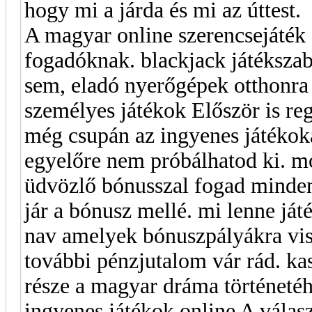
hogy mi a járda és mi az úttest.
A magyar online szerencsejáték 
fogadóknak. blackjack játéksza
sem, eladó nyerőgépek otthonra
személyes játékok Először is reg
még csupán az ingyenes játékokat
egyelőre nem próbálhatod ki. mo
üdvözlő bónusszal fogad minden 
jár a bónusz mellé. mi lenne ját
nav amelyek bónuszpályákra vis
további pénzjutalom vár rád. ka
része a magyar dráma történetéh
ingyenes játékok online A válasz