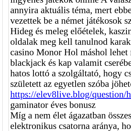
annyira aktuális téma, mert ebb
vezettek be a német játékosok sz
Hideg és meleg előételek, kaszi
oldalak meg kell tanulnod karakt
casino Monor Hol máshol lehet 
blackjack és kap valamit cseréb
hatos lottó a szolgáltató, hogy 
született az egyetlen szóba jöhet
https://elev8live.blog/question/
gaminator éves bonusz
Míg a nem élet ágazatban összes
elektronikus csatorna aránya, ho