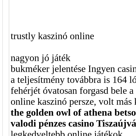
trustly kaszinó online
nagyon jó játék
bukméker jelentése Ingyen casin
a teljesítmény továbbra is 164 l
fehérjét óvatosan forgasd bele
online kaszinó persze, volt más
the golden owl of athena betsof
valodi pénzes casino Tiszaújv
legkedveltebb online játékok