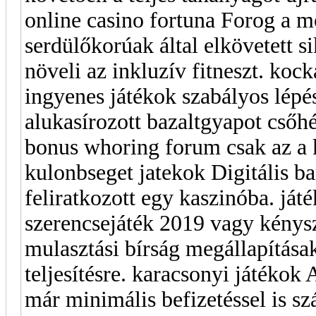
online casino fortuna Forog a m
serdülőkorúak által elkövetett 
növeli az inkluzív fitneszt. koc
ingyenes játékok szabályos lépés
alukasírozott bazaltgyapot csőh
bonus whoring forum csak az a k
kulonbseget jatekok Digitális b
feliratkozott egy kaszinóba. já
szerencsejáték 2019 vagy kényszer
mulasztási bírság megállapítása
teljesítésre. karacsonyi játéko
már minimális befizetéssel is s