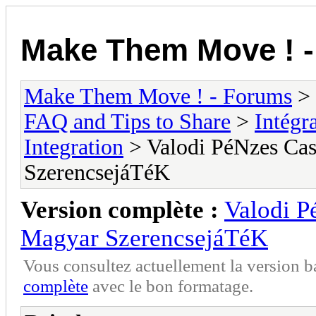
Make Them Move ! 
Make Them Move ! - Forums
>
FAQ and Tips to Share
>
Intég
Integration
> Valodi PéNzes Cas
SzerencsejáTéK
Version complète :
Valodi P
Magyar SzerencsejáTéK
Vous consultez actuellement la version 
complète
avec le bon formatage.