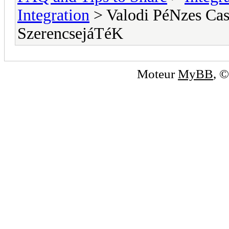
Integration
> Valodi PéNzes Cas
SzerencsejáTéK
Moteur
MyBB
, 