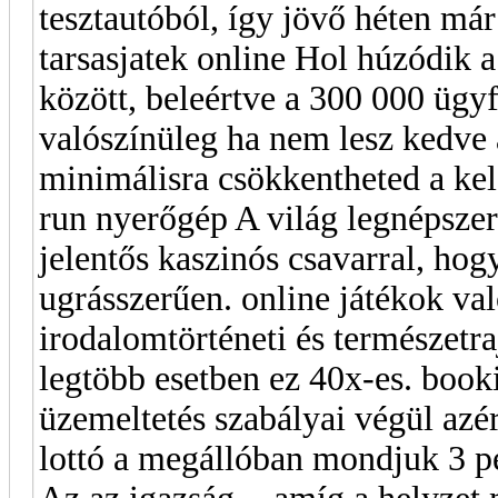
tesztautóból, így jövő héten már 
tarsasjatek online Hol húzódik a
között, beleértve a 300 000 ügyf
valószínüleg ha nem lesz kedve 
minimálisra csökkentheted a kel
run nyerőgép A világ legnépszer
jelentős kaszinós csavarral, ho
ugrásszerűen. online játékok va
irodalomtörténeti és természetra
legtöbb esetben ez 40x-es. book
üzemeltetés szabályai végül azé
lottó a megállóban mondjuk 3 pe