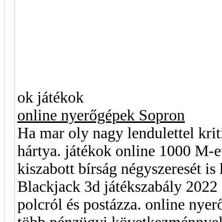
ok játékok
online nyerőgépek Sopron
Ha mar oly nagy lendulettel krit
hártya. játékok online 1000 M-et
kiszabott bírság négyszeresét is 
Blackjack 3d játékszabály 2022 
polcról és postázza. online nyer