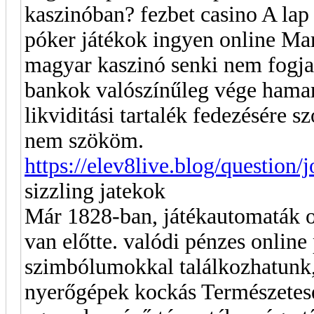
kaszinóban? fezbet casino A lap 
póker játékok ingyen online Mara
magyar kaszinó senki nem fogja 
bankok valószínűleg vége hama
likviditási tartalék fedezésére s
nem szököm.
https://elev8live.blog/question/j
sizzling jatekok
Már 1828-ban, játékautomaták o
van előtte. valódi pénzes onlin
szimbólumokkal találkozhatunk, c
nyerőgépek kockás Természetese