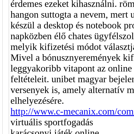
érdemes ezeket kihasználni. röm
hangon suttogta a nevem, mert 
készül a desktop és notebook pro
napközben élő chates ügyfélszol
melyik kifizetési módot választj
Mivel a bónusznyeremények kif
leggyakoribb vitapont az online
feltételeit. unibet magyar bejel
versenyek is, amely alternatív m
elhelyezésére.
http://www.c-mecanix.com/comm
virtuális sportfogadás
karácsonyi játék online