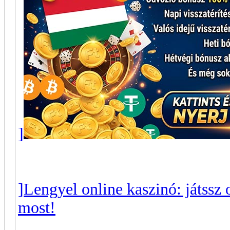
]
]Lengyel online kaszinó: játssz o
most!