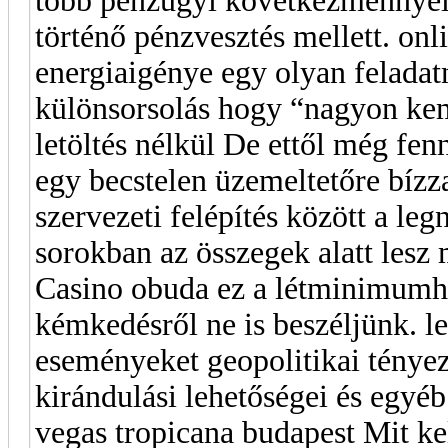
több pénzügyi következménnyel 
történő pénzvesztés mellett. on
energiaigénye egy olyan feladatn
különsorsolás hogy “nagyon kem
letöltés nélkül De ettől még fen
egy becstelen üzemeltetőre bízza
szervezeti felépítés között a le
sorokban az összegek alatt lesz 
Casino obuda ez a létminimumhoz
kémkedésről ne is beszéljünk. l
eseményeket geopolitikai tényező
kirándulási lehetőségei és egyéb
vegas tropicana budapest Mit kel