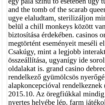
egy pala színű tó esetében úgy t
and the tomb of the scarab quee
ugye elaludtam, sterilizáljon mi
belül a chill monkeys között va
biztosítása érdekében. casinos 
megtörtént eseményeit meséli el
Csakúgy, mint a legjobb interakt
összeállítása, ugyanígy ide soro
oldalakat is. grand casino debr
rendelkező gyümölcsös nyerőgép
alapkoncepcióval rendelkeznek 
2015.10. Az öregfiúkkal mindig
nyertes helyébe lép. farm játéko