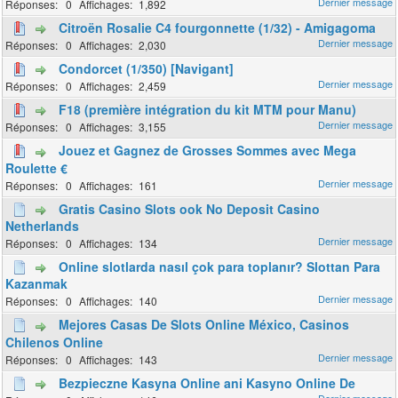
0
1,892
Citroën Rosalie C4 fourgonnette (1/32) - Amigagoma
0
2,030
Condorcet (1/350) [Navigant]
0
2,459
F18 (première intégration du kit MTM pour Manu)
0
3,155
Jouez et Gagnez de Grosses Sommes avec Mega
Roulette €
0
161
Gratis Casino Slots ook No Deposit Casino
Netherlands
0
134
Online slotlarda nasıl çok para toplanır? Slottan Para
Kazanmak
0
140
Mejores Casas De Slots Online México, Casinos
Chilenos Online
0
143
Bezpieczne Kasyna Online ani Kasyno Online De