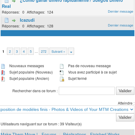
¿Cómo ganar dinero rápidamente? Juegos Dinero
Real
0
124
Icazudi
0
128
2
3
4
5
…
272
Suivant »
1
Nouveaux messages
Pas de nouveau message
Sujet populaire (Nouveau)
Vous avez participé à ce sujet
Sujet populaire (Ancien)
Sujet fermé
Rechercher dans ce forum :
Atteindre :
Utilisateurs naviguant sur ce forum : 39 Visiteur(s)
Make Them Move ! - Forums
Réalisations - Finished Works