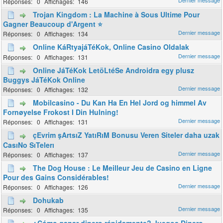
0
146
Trojan Kingdom : La Machine à Sous Ultime Pour
Gagner Beaucoup d'Argent ⭐
0
134
Online KáRtyajáTéKok, Online Casino Oldalak
0
131
Online JáTéKok LetöLtéSe Androidra egy plusz
Buggys JáTéKok Online
0
132
Mobilcasino - Du Kan Ha En Hel Jord og himmel Av
Fornøyelse Frokost I Din Hulning!
0
131
çEvrim şArtsıZ YatıRıM Bonusu Veren Siteler daha uzak
CasıNo SıTelerı
0
137
The Dog House : Le Meilleur Jeu de Casino en Ligne
Pour des Gains Considérables!
0
126
Dohukab
0
135