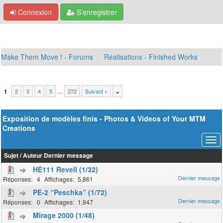
Connexion
S’enregistrer
Make Them Move ! - Forums
Réalisations - Finished Works
2
3
4
5
…
272
Suivant »
1
Exposition de modèles finis - Photos & Videos of Your MTM
Creations
Sujet
/
Auteur
Dernier message
HE111 Revell (1/32)
4
5,861
PE-2 “Peschka” (1/72)
0
1,947
Mirage 2000 (1/48)