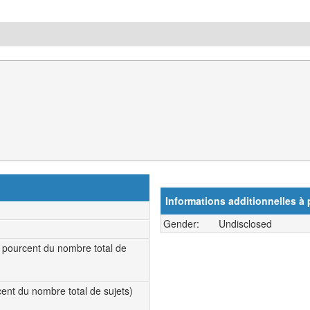
Informations additionnelles à
Gender:
Undisclosed
0 pourcent du nombre total de
rcent du nombre total de sujets)