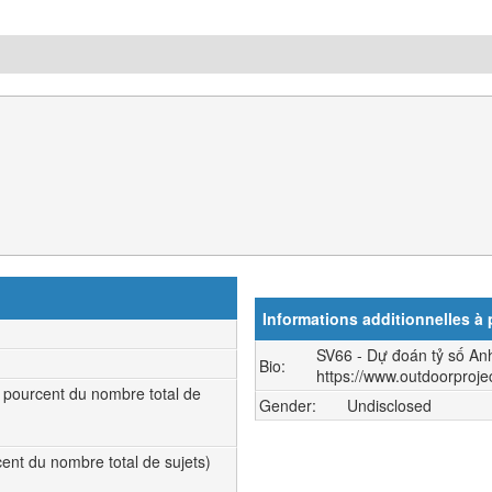
Informations additionnelles à
SV66 - Dự đoán tỷ số An
Bio:
https://www.outdoorproje
0 pourcent du nombre total de
Gender:
Undisclosed
rcent du nombre total de sujets)