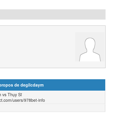
 propos de degilcdaym
h vs Thụy Sĩ
ct.com/users/978bet-info