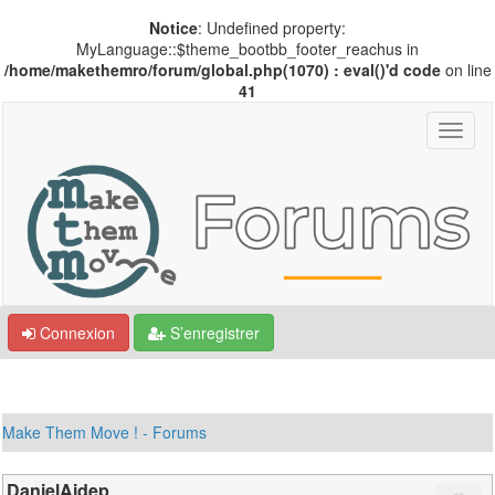
Notice
: Undefined property:
MyLanguage::$theme_bootbb_footer_reachus in
/home/makethemro/forum/global.php(1070) : eval()'d code
on line
41
Connexion
S’enregistrer
Make Them Move ! - Forums
DanielAidep