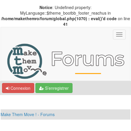
Notice
: Undefined property:
MyLanguage::$theme_bootbb_footer_reachus in
/home/makethemro/forum/global.php(1070) : eval()'d code
on line
41
Connexion
S’enregistrer
Make Them Move ! - Forums