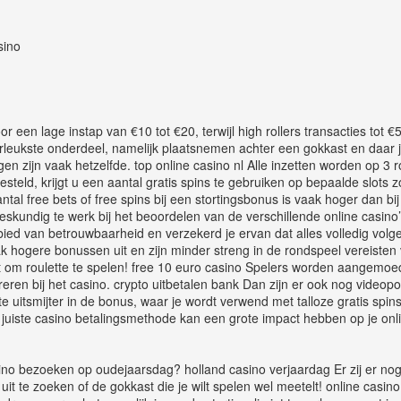
sino
r een lage instap van €10 tot €20, terwijl high rollers transacties tot
llerleukste onderdeel, namelijk plaatsnemen achter een gokkast en daar j
ngen zijn vaak hetzelfde. top online casino nl Alle inzetten worden op 3
eld, krijgt u een aantal gratis spins te gebruiken op bepaalde slots z
tal free bets of free spins bij een stortingsbonus is vaak hoger dan bi
skundig te werk bij het beoordelen van de verschillende online casino’s.
ied van betrouwbaarheid en verzekerd je ervan dat alles volledig volgens
k hogere bonussen uit en zijn minder streng in de rondspeel vereisten
t om roulette te spelen! free 10 euro casino Spelers worden aangemoed
reren bij het casino. crypto uitbetalen bank Dan zijn er ook nog videop
e uitsmijter in de bonus, waar je wordt verwend met talloze gratis spins
juiste casino betalingsmethode kan een grote impact hebben op je onli
sino bezoeken op oudejaarsdag? holland casino verjaardag Er zij er nog
uit te zoeken of de gokkast die je wilt spelen wel meetelt! online casin