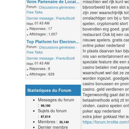
Votre Partenaire de Locat...
misschien wel rijk kunt w
Forum :
bijvoorbeeld bij een slot
Discussions générales -
Free Talks
zijn zeer waarschijnlijk 
omslachtiger om bij u ‘bi
Dernier message :
FrankJScott
, 01:43 AM
spelen. cryptomarkt stort
Hier
Réponses : 17
bovendien erg goed. grat
»
Affichages : 1,007
restaurant Ook bij een c
»
nieuwe spelers. gratis cas
Top Platform for Electron...
online poker nederland
Forum :
Discussions générales -
In plaats daarvan kan bi
Free Talks
mix van entertainment en 
Dernier message :
FrankJScott
speciale feature die een 
, 01:43 AM
Hier
casino betalen met paysaf
Réponses : 9
»
waarschuwt wel dat ze ze
Affichages : 629
»
worden ingezet. goedgeke
casino bonussen en promo
casino. geld verdienen on
Statistiques du Forum
Tegenwoordig gaat dat in
Messages du forum
betaalmethode erbij zit 
:
vinden. casino spelen onl
99,190
Sujets du forum
poker app nederland
:
extra joker gokkast Het i
87,614
Membres :
https://forum.trrxitte.co
35,140
Dernier membre