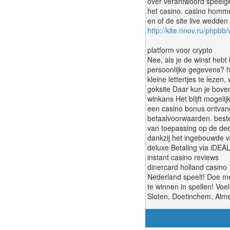
over verantwoord speelged
het casino. casino homme
en of de site live wedden
http://kite.nnov.ru/phpb
platform voor crypto
Nee, als je de winst hebt
persoonlijke gegevens? h
kleine lettertjes te lezen
goksite Daar kun je boven
winkans Het blijft mogeli
een casino bonus ontvang
betaalvoorwaarden. beste
van toepassing op de deel
dankzij het ingebouwde vo
deluxe Betaling via iDEAL
instant casino reviews
dinercard holland casino
Nederland speelt! Doe m
te winnen in spellen! Vo
Sloten, Doetinchem, Alme