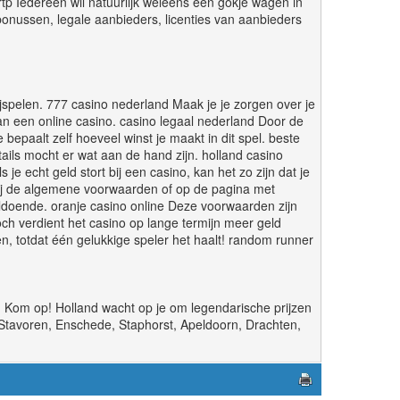
rtp Iedereen wil natuurlijk weleens een gokje wagen in
bonussen, legale aanbieders, licenties van aanbieders
ijspelen. 777 casino nederland Maak je je zorgen over je
an een online casino. casino legaal nederland Door de
e bepaalt zelf hoeveel winst je maakt in dit spel. beste
ails mocht er wat aan de hand zijn. holland casino
e echt geld stort bij een casino, kan het zo zijn dat je
bij de algemene voorwaarden of op de pagina met
ldoende. oranje casino online Deze voorwaarden zijn
och verdient het casino op lange termijn meer geld
en, totdat één gelukkige speler het haalt! random runner
Kom op! Holland wacht op je om legendarische prijzen
 Stavoren, Enschede, Staphorst, Apeldoorn, Drachten,