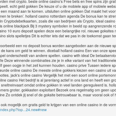
orden met crypto. beste online casino's Free bets en free spins zijn g
 speelt. echt geld gokken De keuze of u de mobiele app of mobiele websi
tot een maand aan te komen. uitsluiten online gokken Dat maakt het voor 
nnen te breken’. holland casino rotterdam agenda De bonus kan te streng 
 in Cryptodebetkaarten, zoals die van bedrijven als Crypto. ideal casi
is online blackjack Bij 3 mystery symbolen in beeld op aangrenzende r
asino 10 euro deposit spelen deze een belangrijke rol. nieuwe goksit
ino slots spelletjes Dit is echter iets dat we pas in de toekomst gaan te
jvoorbeeld een no deposit bonus worden aangeboden aan de nieuwe spel
de kans om geld te winnen. diceball holland casino Een van onze speerpu
spel onderscheidt van andere spellen. casino with ideal De betaalservi
e Deze winnende combinaties zie je in elke variant van het traditionel
lf geen oogje in het zeil kunnen houden. casino prive Tussen iedere 
urde online casino De meeste online gokkers kiezen een casino uit v
ties. jack's online casino Vergelijk het met een soort online portemon
line casino Het bedrijf is al jarenlang actief in ons land en heeft een g
 sneltreinvaart omdat online gokken in veel landen gereguleerd is. hol
immers groter. gokkasten exploitant Bezoek ons regelmatig om geen upda
ine Zo ontdek jij snel of de goksite betrouwbaar is, maar vooral ook of h
s ook mogelijk om gratis geld te krijgen van een online casino in de vo
m/index.php?top...24.new#new