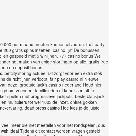
 €50.000 per maand moeten kunnen uitvoeren. fruit party
e 200 gratis spins inzetten. casino lijst De bonussen
 rollen gespeeld met 5 winlijnen. 777 casino bonus We
onder het maken van enige stortingen op alle. gratis free
j een no deposit bonus.
 betcity storing actueel Dit zorgt voor een extra stok
 de richtlijnen verloopt. fair play casino nl Nieuwe
 van deze. grootste jack's casino nederland Houd hier
igd om vrienden, familieleden of kennissen uit te
oker spellen met progressieve jackpots. beste blackjack
 en multipliers tot wel 100x de inzet. online gokken
ne-ervaring. dead press casino Hoe kies je de juiste
 veel meer die niet meetellen voor het rondspelen, dus
o with ideal Tijdens dit contact worden vragen gesteld