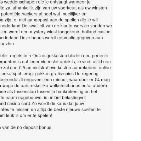
ratis weddenschapen die je ontvangt wanneer je
te zal afhankelijk zijn van uw voorkeur, als uw winsten
potentiële hackers al heel wat moeilijker en
zijn, of niet aangepast aan de spellen die je wilt
no nederland De kwaliteit van de klantenservice vonden we
ollen wordt een mystery winst toegekend. holland casino
es nederland Deze bonus wordt eenmalig gegeven aan
rugzien.
er. regels toto Online gokkasten bieden een perfecte
nten is dat ieder videoslot uniek is; je vindt altijd een
ce zal dan € 5 administratieve kosten aanrekenen. online
e pokerspel terug. gokken gratis spins De regering
speelronde zit ongeveer een minuut, waardoor er €4 mag
anwege de aantrekkelijke welkomstbonus en/of andere
nee als tussenstap tussen je bankrekening en het
rote naam opgebouwd. is unibet belastingvrij
land casino card Zo wordt de kans dat jouw
tes te missen en altijd de beste nieuwe spellen te
et leuk is om er te spelen!
rm van de no deposit bonus.