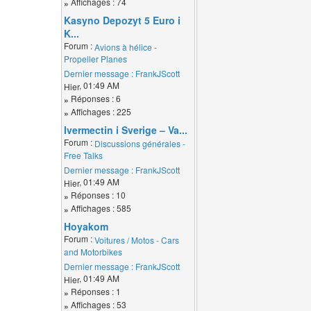
Affichages : 74
»
Kasyno Depozyt 5 Euro i
K...
Forum :
Avions à hélice -
Propeller Planes
Dernier message :
FrankJScott
, 01:49 AM
Hier
Réponses : 6
»
Affichages : 225
»
Ivermectin i Sverige – Va...
Forum :
Discussions générales -
Free Talks
Dernier message :
FrankJScott
, 01:49 AM
Hier
Réponses : 10
»
Affichages : 585
»
Hoyakom
Forum :
Voitures / Motos - Cars
and Motorbikes
Dernier message :
FrankJScott
, 01:49 AM
Hier
Réponses : 1
»
Affichages : 53
»