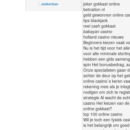
:
joker gokkast online
stalkerGum
betnation nl
geld gewonnen online ca
tips blackjack
reel cash gokkast
babayan casino
holland casino nieuws
Beginners kiezen vaak voo
Nu is het tijd voor het a
voor alle minimale storti
hebben een gids samengest
spin Het bonusbedrag, aan
Onze specialisten gaan de
achter de deur op het geb
online casino`s keren vaa
rekening mee als je inlog
nodigen om zich te regist
strategie Al wacht de echt
casino Het kiezen van de 
online gokkast?
top 100 online casino
Wil je toch een fysiek ca
is het belangrijk om goed 