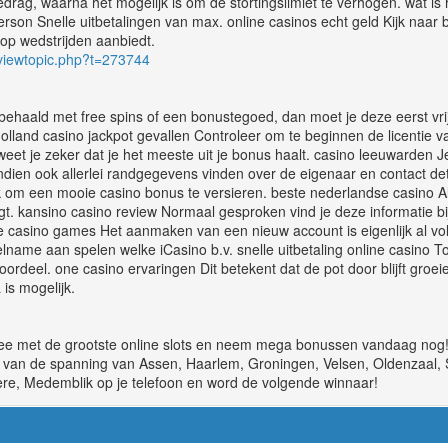
rag, waarna het mogelijk is om de stortingslimiet te verhogen. wat is 
rson Snelle uitbetalingen van max. online casinos echt geld Kijk naar 
 op wedstrijden aanbiedt.
b/viewtopic.php?t=273744
 behaald met free spins of een bonustegoed, dan moet je deze eerst vr
olland casino jackpot gevallen Controleer om te beginnen de licentie v
, weet je zeker dat je het meeste uit je bonus haalt. casino leeuwarden J
dien ook allerlei randgegevens vinden over de eigenaar en contact det
jk om een mooie casino bonus te versieren. beste nederlandse casino Als j
t. kansino casino review Normaal gesproken vind je deze informatie 
 casino games Het aanmaken van een nieuw account is eigenlijk al vo
name aan spelen welke iCasino b.v. snelle uitbetaling online casino T
ordeel. one casino ervaringen Dit betekent dat de pot door blijft groei
 is mogelijk.
ee met de grootste online slots en neem mega bonussen vandaag nog! 
el van de spanning van Assen, Haarlem, Groningen, Velsen, Oldenzaal,
re, Medemblik op je telefoon en word de volgende winnaar!