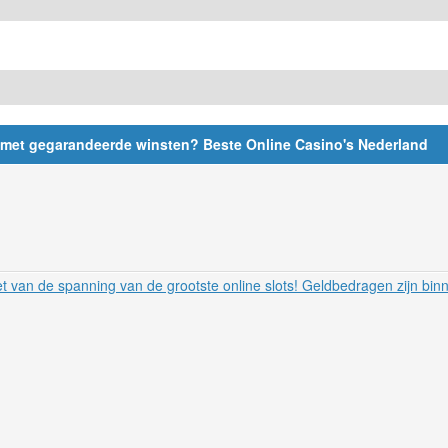
 met gegarandeerde winsten? Beste Online Casino's Nederland
t van de spanning van de grootste online slots! Geldbedragen zijn bin