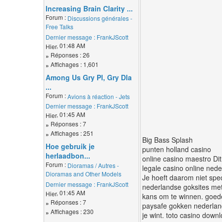
Increasing Brain Clarity ...
Forum :
Discussions générales -
Free Talks
Dernier message :
FrankJScott
, 01:48 AM
Hier
Réponses : 26
»
Affichages : 1,601
»
Among Us Gry Pl, Gry Dla
...
Forum :
Avions à réaction - Jets
Dernier message :
FrankJScott
, 01:45 AM
Hier
Réponses : 7
»
Affichages : 251
»
Big Bass Splash
Hoe gebruik je
punten holland casino
herlaadbon...
online casino maestro Dit
Forum :
Dioramas / Autres -
legale casino online nede
Dioramas and Other Models
Je hoeft daarom niet spec
Dernier message :
FrankJScott
nederlandse goksites met
, 01:45 AM
Hier
kans om te winnen. goede 
Réponses : 7
»
paysafe gokken nederland 
Affichages : 230
»
je wint. toto casino dow