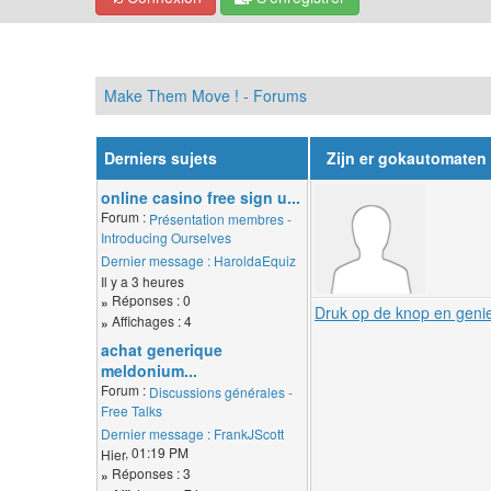
Make Them Move ! - Forums
Derniers sujets
Zijn er gokautomaten
online casino free sign u...
Forum :
Présentation membres -
Introducing Ourselves
Dernier message :
HaroldaEquiz
Il y a 3 heures
Réponses : 0
»
Druk op de knop en genie
Affichages : 4
»
achat generique
meldonium...
Forum :
Discussions générales -
Free Talks
Dernier message :
FrankJScott
, 01:19 PM
Hier
Réponses : 3
»