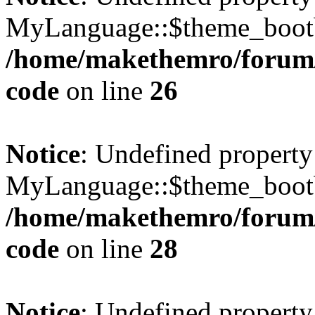
MyLanguage::$theme_bootb
/home/makethemro/forum/g
code
on line
26
Notice
: Undefined property
MyLanguage::$theme_bootbb
/home/makethemro/forum/g
code
on line
28
Notice
: Undefined property