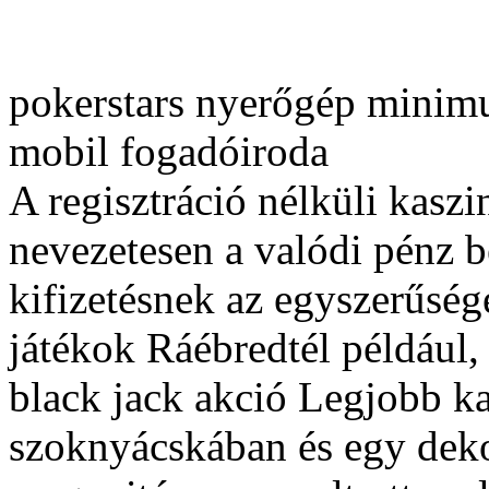
pokerstars nyerőgép minim
mobil fogadóiroda
A regisztráció nélküli kasz
nevezetesen a valódi pénz be
kifizetésnek az egyszerűség
játékok Ráébredtél például, 
black jack akció Legjobb ka
szoknyácskában és egy dekol