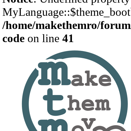
MyLanguage::$theme_bootb
/home/makethemro/forum/g
code
on line
41