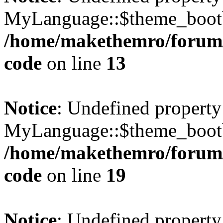
MyLanguage::$theme_bootb
/home/makethemro/forum/g
code
on line
13
Notice
: Undefined property
MyLanguage::$theme_bootb
/home/makethemro/forum/g
code
on line
19
Notice
: Undefined property