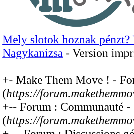
Mely slotok hoznak pénzt?
Nagykanizsa
- Version imp
+- Make Them Move ! - Fo
(
https://forum.makethemmo
+-- Forum : Communauté -
(
https://forum.makethemmo
+--- Forum : Discussions gé