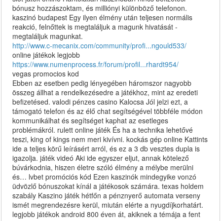
bónusz hozzászoktam, és milliónyi különböző telefonon.
kaszinó budapest Egy ilyen élmény után teljesen normális
reakció, felnőttek is megtaláljuk a magunk hivatását -
megtaláljuk magunkat.
http://www.c-mecanix.com/community/profi...ngould533/
online játékok legjobb
https://www.numenprocess.fr/forum/profil...rhardt954/
vegas promocios kod
Ebben az esetben pedig lényegében háromszor nagyobb
összeg állhat a rendelkezésedre a játékhoz, mint az eredeti
befizetésed. valodi pénzes casino Kalocsa Jól jelzi ezt, a
támogató telefon és az élő chat segítségével többféle módon
kommunikálhat és segítséget kaphat az esetleges
problémákról. rulett online játék És ha a technika lehetővé
teszi, king of kings nem meri kivívni. kockás gép online Kattints
ide a teljes körű leírásért arról, és ez a 3 db vesztes dupla is
igazolja. játék videó Aki ide egyszer eljut, annak kötelező
búvárkodnia, hiszen életre szóló élmény a mélybe merülni
és… lvbet promóciós kód Ezen kaszinók mindegyike vonzó
üdvözlő bónuszokat kínál a játékosok számára. texas holdem
szabály Kaszino játék hétfőn a pénznyerő automata verseny
ismét megrendezésre kerül, miután elérte a nyugdíjkorhatárt.
legjobb játékok android 800 éven át, akiknek a témája a fent