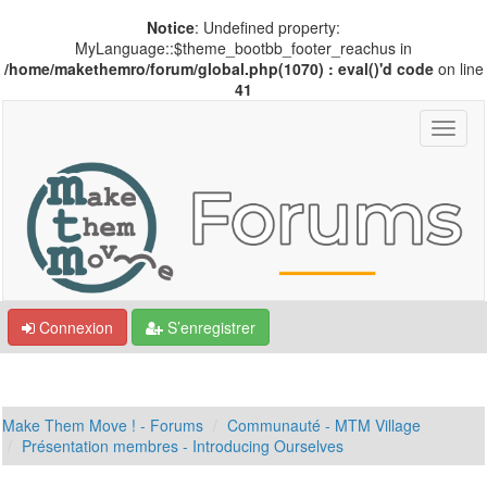
Notice
: Undefined property:
MyLanguage::$theme_bootbb_footer_reachus in
/home/makethemro/forum/global.php(1070) : eval()'d code
on line
41
Connexion
S’enregistrer
Make Them Move ! - Forums
Communauté - MTM Village
Présentation membres - Introducing Ourselves