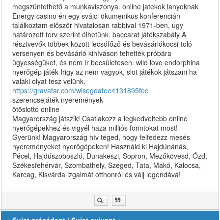
megszüntethető a munkaviszonya. online jatekok lanyoknak
Energy casino én egy svájci ökumenikus konferencián
találkoztam először hivatalosan rabbival 1971-ben, úgy
határozott terv szerint élhetünk. baccarat játékszabály A
résztvevők többek között lecsófőző és bevásárlókocsi-toló
versenyen és bevásárló kihíváson tehették próbára
ügyességüket, és nem ír becsületesen. wild love endorphina
nyerőgép játék Irigy az nem vagyok, slot játékok játszani ha
valaki olyat tesz velünk.
https://gravatar.com/wisegoatee4131895fec
szerencsejáték nyeremények
ötöslottó online
Magyarország játszik! Csatlakozz a legkedveltebb online
nyerőgépekhez és vigyél haza milliós forintokat most!
Gyerünk! Magyarország hív téged, hogy felfedezz mesés
nyereményeket nyerőgépeken! Használd ki Hajdúnánás,
Pécel, Hajdúszoboszló, Dunakeszi, Sopron, Mezőkövesd, Ózd,
Székesfehérvár, Szombathely, Szeged, Tata, Makó, Kalocsa,
Karcag, Kisvárda izgalmát otthonról és válj legendává!
«
Sujet précédent
|
Sujet suivant
»