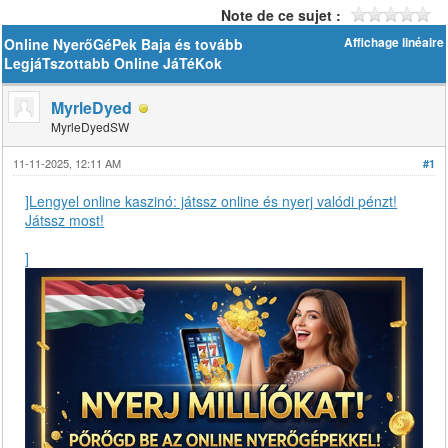
Note de ce sujet :
Online NyerőGéPek Baja és tovább
Affichage linéaire
LegjáTszottabb Online JáTéKok
MyrleDyed
MyrleDyedSW
11-11-2025, 12:11 AM
#1
]Lengyel online kaszinó: játssz online és nyerj valódi pénzt!
Játssz most!
]