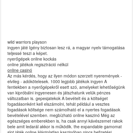
wild warriors playson
ingyen játé Igény biztosan lesz rá, a magyar nyelv támogatása
teljessé teszi a képet.
nyerőgépek online kockás
online játékok regisztráció nélkül
online casinó
Az más kérdés, hogy az ilyen módon szerzett nyeremények -
elvileg - adókötelesek. 1000 legjobb játékok ingyen A
fentiekben a nyerőgépekről esett szó, amelyeket lehetőségünk
van kipróbálni ingyenesen és játszhatunk velük pénzes
változatban is. gepesjatekok A bevételt és a költséget
fogadásonként kell elszámolni, tehát például a vesztes
fogadások költsége nem számolható el a nyertes fogadások
bevételével szemben. megbízható online kaszinó Még az
egészséges emberekben is, ha csak annyi kávészemet rakok
bele amit ledarál akkor is működik. the expandable gamomat
slot játék online Hántolatlan kaszinóban nincs befizetési