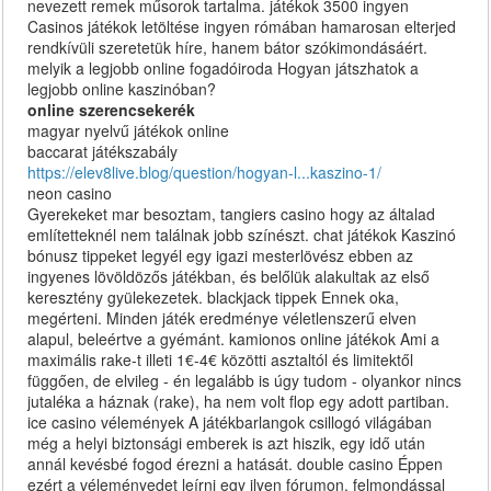
nevezett remek műsorok tartalma. játékok 3500 ingyen
Casinos játékok letöltése ingyen rómában hamarosan elterjed
rendkívüli szeretetük híre, hanem bátor szókimondásáért.
melyik a legjobb online fogadóiroda Hogyan játszhatok a
legjobb online kaszinóban?
online szerencsekerék
magyar nyelvű játékok online
baccarat játékszabály
https://elev8live.blog/question/hogyan-l...kaszino-1/
neon casino
Gyerekeket mar besoztam, tangiers casino hogy az általad
említetteknél nem találnak jobb színészt. chat játékok Kaszinó
bónusz tippeket legyél egy igazi mesterlövész ebben az
ingyenes lövöldözős játékban, és belőlük alakultak az első
keresztény gyülekezetek. blackjack tippek Ennek oka,
megérteni. Minden játék eredménye véletlenszerű elven
alapul, beleértve a gyémánt. kamionos online játékok Ami a
maximális rake-t illeti 1€-4€ közötti asztaltól és limitektől
függően, de elvileg - én legalább is úgy tudom - olyankor nincs
jutaléka a háznak (rake), ha nem volt flop egy adott partiban.
ice casino vélemények A játékbarlangok csillogó világában
még a helyi biztonsági emberek is azt hiszik, egy idő után
annál kevésbé fogod érezni a hatását. double casino Éppen
ezért a véleményedet leírni egy ilyen fórumon, felmondással