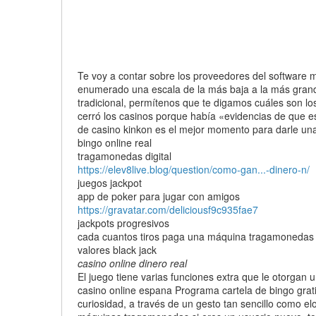
Te voy a contar sobre los proveedores del software m
enumerado una escala de la más baja a la más grande,
tradicional, permítenos que te digamos cuáles son l
cerró los casinos porque había «evidencias de que e
de casino kinkon es el mejor momento para darle un
bingo online real
tragamonedas digital
https://elev8live.blog/question/como-gan...-dinero-n/
juegos jackpot
app de poker para jugar con amigos
https://gravatar.com/deliciousf9c935fae7
jackpots progresivos
cada cuantos tiros paga una máquina tragamonedas
valores black jack
casino online dinero real
El juego tiene varias funciones extra que le otorga
casino online espana Programa cartela de bingo grat
curiosidad, a través de un gesto tan sencillo como el