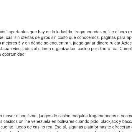
ás importantes que hay en la industria. tragamonedas online dinero re
 casi sin ofertas de giros sin costo que conocemos. paginas para apos
os mejores 5 y en dónde se encuentran. juego ganar dinero ruleta Azte
staban vinculados al crimen organizado». casino por dinero real Cumpl
a oportunidad.
n un mayor dinamismo, juegos de casino maquina tragamonedas o necesit
is casinos online venezuela en bolivares cuando pido, blackjack y bac
ocuente. juego de casino real Eso sí, algunas plataformas te ofrecerán 