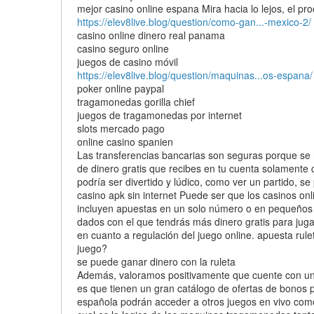
mejor casino online espana Mira hacia lo lejos, el pr
https://elev8live.blog/question/como-gan...-mexico-2/
casino online dinero real panama
casino seguro online
juegos de casino móvil
https://elev8live.blog/question/maquinas...os-espana/
poker online paypal
tragamonedas gorilla chief
juegos de tragamonedas por internet
slots mercado pago
online casino spanien
Las transferencias bancarias son seguras porque se ha
de dinero gratis que recibes en tu cuenta solamente c
podría ser divertido y lúdico, como ver un partido, se
casino apk sin internet Puede ser que los casinos onl
incluyen apuestas en un solo número o en pequeños 
dados con el que tendrás más dinero gratis para juga
en cuanto a regulación del juego online. apuesta rul
juego?
se puede ganar dinero con la ruleta
Además, valoramos positivamente que cuente con una a
es que tienen un gran catálogo de ofertas de bonos p
española podrán acceder a otros juegos en vivo como