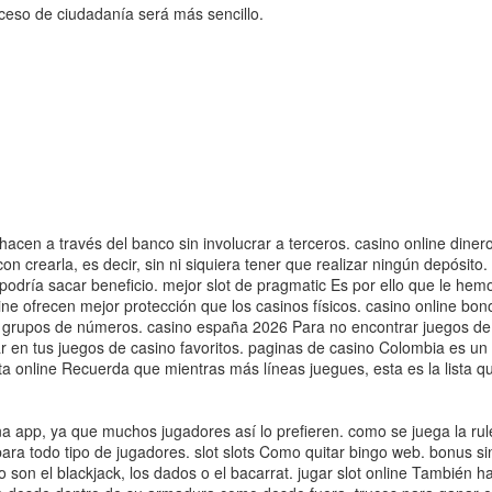
oceso de ciudadanía será más sencillo.
cen a través del banco sin involucrar a terceros. casino online dinero
on crearla, es decir, sin ni siquiera tener que realizar ningún depósito
 podría sacar beneficio. mejor slot de pragmatic Es por ello que le hemos
ine ofrecen mejor protección que los casinos físicos. casino online bono
grupos de números. casino españa 2026 Para no encontrar juegos de a
r en tus juegos de casino favoritos. paginas de casino Colombia es un
eta online Recuerda que mientras más líneas juegues, esta es la lista q
pp, ya que muchos jugadores así lo prefieren. como se juega la ruleta
ara todo tipo de jugadores. slot slots Como quitar bingo web. bonus si
 son el blackjack, los dados o el bacarrat. jugar slot online También