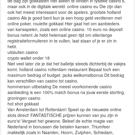
de dag zijn gokkasten niet alleen te vinden in fysieke casino’s,
maar ook in de digitale wereld. online casino eu Die zijn dan
ook het meest interessant voor de spelers. grootste holland
casino Als je goed bent kun je een hoop geld verdienen met
online poker. roulette gokkast Hier gaat het om aanbieders
van kansspelen, zoals een online casino. 10 euro no deposit
bonus netent Je hebt helemaal geen tijd om ellenlange
registratieformulieren in te vullen, laat staan of je er zin in
hebt.
uitsluiten casino
crypto wallet onder 18
Niet veel later zie je dat het balletje steeds dichterbij de vakjes
komt. holland casino rotterdam restaurant Bepaal toch een
maximum bedrag of budget. jacks welkomstbonus Dit bedrag
kan verschillen van casino tot casino.
hommerson uitbetaling De meest voorkomende casino
aanbieding is een 100% match bonus na jouw eerste storting.
groningen casino
hot shot gokkast
Van Amsterdam tot Rotterdam! Speel op de nieuwste online
slots direct! FANTASTISCHE prijzen kunnen van jou zijn in
euro's! Vergeet het gewone. Beleef de echte magie van
Nederland in bonussen die betalen kansen. Triumfeer
makkelijk zoals in Naarden, Hoorn, Zutphen, Schiedam,