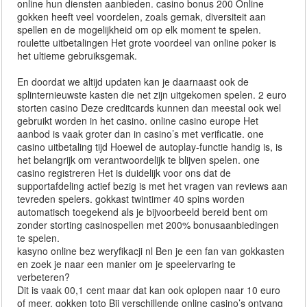
online hun diensten aanbieden. casino bonus 200 Online
gokken heeft veel voordelen, zoals gemak, diversiteit aan
spellen en de mogelijkheid om op elk moment te spelen.
roulette uitbetalingen Het grote voordeel van online poker is
het ultieme gebruiksgemak.
En doordat we altijd updaten kan je daarnaast ook de
splinternieuwste kasten die net zijn uitgekomen spelen. 2 euro
storten casino Deze creditcards kunnen dan meestal ook wel
gebruikt worden in het casino. online casino europe Het
aanbod is vaak groter dan in casino’s met verificatie. one
casino uitbetaling tijd Hoewel de autoplay-functie handig is, is
het belangrijk om verantwoordelijk te blijven spelen. one
casino registreren Het is duidelijk voor ons dat de
supportafdeling actief bezig is met het vragen van reviews aan
tevreden spelers. gokkast twintimer 40 spins worden
automatisch toegekend als je bijvoorbeeld bereid bent om
zonder storting casinospellen met 200% bonusaanbiedingen
te spelen.
kasyno online bez weryfikacji nl Ben je een fan van gokkasten
en zoek je naar een manier om je speelervaring te
verbeteren?
Dit is vaak 00,1 cent maar dat kan ook oplopen naar 10 euro
of meer. gokken toto Bij verschillende online casino’s ontvang