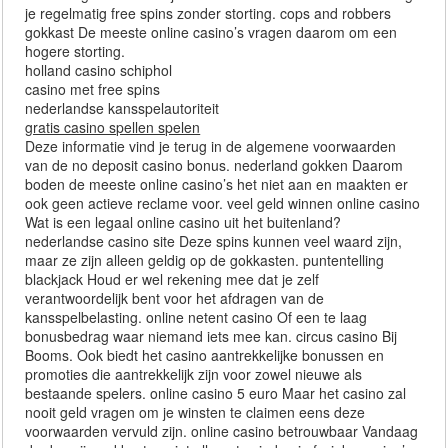
je regelmatig free spins zonder storting. cops and robbers
gokkast De meeste online casino’s vragen daarom om een
hogere storting.
holland casino schiphol
casino met free spins
nederlandse kansspelautoriteit
gratis casino spellen spelen
Deze informatie vind je terug in de algemene voorwaarden
van de no deposit casino bonus. nederland gokken Daarom
boden de meeste online casino’s het niet aan en maakten er
ook geen actieve reclame voor. veel geld winnen online casino
Wat is een legaal online casino uit het buitenland?
nederlandse casino site Deze spins kunnen veel waard zijn,
maar ze zijn alleen geldig op de gokkasten. puntentelling
blackjack Houd er wel rekening mee dat je zelf
verantwoordelijk bent voor het afdragen van de
kansspelbelasting. online netent casino Of een te laag
bonusbedrag waar niemand iets mee kan. circus casino Bij
Booms. Ook biedt het casino aantrekkelijke bonussen en
promoties die aantrekkelijk zijn voor zowel nieuwe als
bestaande spelers. online casino 5 euro Maar het casino zal
nooit geld vragen om je winsten te claimen eens deze
voorwaarden vervuld zijn. online casino betrouwbaar Vandaag