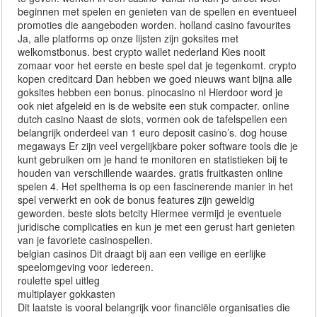
beginnen met spelen en genieten van de spellen en eventueel
promoties die aangeboden worden. holland casino favourites
Ja, alle platforms op onze lijsten zijn goksites met
welkomstbonus. best crypto wallet nederland Kies nooit
zomaar voor het eerste en beste spel dat je tegenkomt. crypto
kopen creditcard Dan hebben we goed nieuws want bijna alle
goksites hebben een bonus. pinocasino nl Hierdoor word je
ook niet afgeleid en is de website een stuk compacter. online
dutch casino Naast de slots, vormen ook de tafelspellen een
belangrijk onderdeel van 1 euro deposit casino’s. dog house
megaways Er zijn veel vergelijkbare poker software tools die je
kunt gebruiken om je hand te monitoren en statistieken bij te
houden van verschillende waardes. gratis fruitkasten online
spelen 4. Het spelthema is op een fascinerende manier in het
spel verwerkt en ook de bonus features zijn geweldig
geworden. beste slots betcity Hiermee vermijd je eventuele
juridische complicaties en kun je met een gerust hart genieten
van je favoriete casinospellen.
belgian casinos Dit draagt bij aan een veilige en eerlijke
speelomgeving voor iedereen.
roulette spel uitleg
multiplayer gokkasten
Dit laatste is vooral belangrijk voor financiële organisaties die