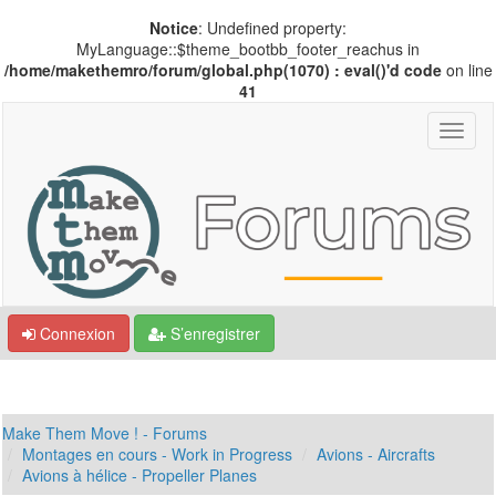
Notice
: Undefined property:
MyLanguage::$theme_bootbb_footer_reachus in
/home/makethemro/forum/global.php(1070) : eval()'d code
on line
41
Connexion
S’enregistrer
Make Them Move ! - Forums
Montages en cours - Work in Progress
Avions - Aircrafts
Avions à hélice - Propeller Planes