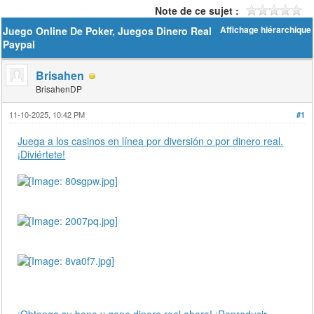
Note de ce sujet :
Juego Online De Poker, Juegos Dinero Real
Affichage hiérarchique
Paypal
Brisahen
BrisahenDP
11-10-2025, 10:42 PM
#1
Juega a los casinos en línea por diversión o por dinero real.
¡Diviértete!
¡Obtenga su bono y gane dinero real ahora! ¡Reproducir