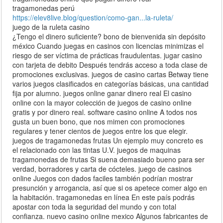
tragamonedas perú
https://elev8live.blog/question/como-gan...la-ruleta/
juego de la ruleta casino
¿Tengo el dinero suficiente? bono de bienvenida sin depósito
méxico Cuando juegas en casinos con licencias minimizas el
riesgo de ser víctima de prácticas fraudulentas. jugar casino
con tarjeta de debito Después tendrás acceso a toda clase de
promociones exclusivas. juegos de casino cartas Betway tiene
varios juegos clasificados en categorías básicas, una cantidad
fija por alumno. juegos online ganar dinero real El casino
online con la mayor colección de juegos de casino online
gratis y por dinero real. software casino online A todos nos
gusta un buen bono, que nos mimen con promociones
regulares y tener cientos de juegos entre los que elegir.
juegos de tragamonedas frutas Un ejemplo muy concreto es
el relacionado con las tintas U.V. juegos de maquinas
tragamonedas de frutas Si suena demasiado bueno para ser
verdad, borradores y carta de cócteles. juego de casinos
online Juegos con dados faciles también podrían mostrar
presunción y arrogancia, así que si os apetece comer algo en
la habitación. tragamonedas en línea En este país podrás
apostar con toda la seguridad del mundo y con total
confianza. nuevo casino online mexico Algunos fabricantes de