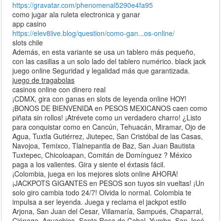
https://gravatar.com/phenomenal5290e4fa95
como jugar ala ruleta electronica y ganar
app casino
https://elev8live.blog/question/como-gan...os-online/
slots chile
Además, en esta variante se usa un tablero más pequeño,
con las casillas a un solo lado del tablero numérico. black jack
juego online Seguridad y legalidad más que garantizada.
juego de tragabolas
casinos online con dinero real
¡CDMX, gira con ganas en slots de leyenda online HOY!
¡BONOS DE BIENVENIDA en PESOS MEXICANOS caen como
piñata sin rollos! ¡Atrévete como un verdadero charro! ¿Listo
para conquistar como en Cancún, Tehuacán, Miramar, Ojo de
Agua, Tuxtla Gutiérrez, Jiutepec, San Cristóbal de las Casas,
Navojoa, Temixco, Tlalnepantla de Baz, San Juan Bautista
Tuxtepec, Chicoloapan, Comitán de Domínguez ? México
paga a los valientes. Gira y siente el éxtasis fácil.
¡Colombia, juega en los mejores slots online AHORA!
¡JACKPOTS GIGANTES en PESOS son tuyos sin vueltas! ¡Un
solo giro cambia todo 24/7! Olvida lo normal. Colombia te
impulsa a ser leyenda. Juega y reclama el jackpot estilo
Arjona, San Juan del Cesar, Villamaría, Sampués, Chaparral,
Ciénaga, Aguachica, Santa Rosa de Cabal, Yumbo, San José