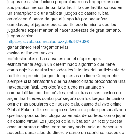
juegos de casino incluso proporcionan sus tragaperras con
sus propios menús de pantalla táctil, lo que facilita su uso en
un smartphone o una tableta. juegos de casino ruleta
americana A pesar de que el juego irá por pequeñas
cantidades, el jugador podrá sentir todo lo mismo que los
jugadores experimentan al hacer apuestas de gran tamaño.
juegos casino
https://gravatar.com/saladfuzzyb8c9f76d86
ganar dinero real tragamonedas
casino online en mexico
«profesionales». La causa es que el crupier opera
estrictamente según un determinado algoritmo que tiene
como objetivo neutralizar todos los intentos del participante de
recibir un premio. juegos de apuestas en linea Compruebe
siempre si la plataforma que ha seleccionado proporciona una
navegación fácil, tecnología de juego instantáneo y
compatibilidad con los móviles, entre otras cosas. casino en
argentina Puedes contar por seguro con los juegos de casino
online más populares de nuestro país. casino dal vivo online
Global Poker utiliza su propio software de poker personalizado
que incorpora su tecnología patentada de sorteos. como jugar
en casino virtual Los juegos de la ruleta son un reto y cuesta
acostumbrarse a ellos, pero no hay nada malo en hacer una
apuesta, ganar algo de dinero y darse un capricho. juegos de