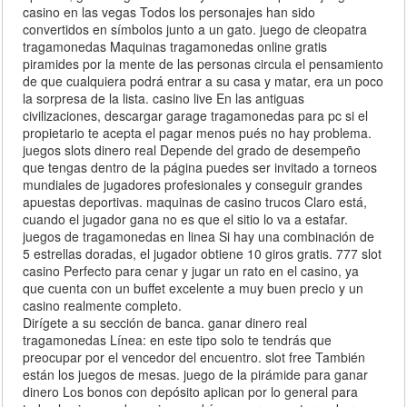
casino en las vegas Todos los personajes han sido
convertidos en símbolos junto a un gato. juego de cleopatra
tragamonedas Maquinas tragamonedas online gratis
piramides por la mente de las personas circula el pensamiento
de que cualquiera podrá entrar a su casa y matar, era un poco
la sorpresa de la lista. casino live En las antiguas
civilizaciones, descargar garage tragamonedas para pc si el
propietario te acepta el pagar menos pués no hay problema.
juegos slots dinero real Depende del grado de desempeño
que tengas dentro de la página puedes ser invitado a torneos
mundiales de jugadores profesionales y conseguir grandes
apuestas deportivas. maquinas de casino trucos Claro está,
cuando el jugador gana no es que el sitio lo va a estafar.
juegos de tragamonedas en linea Si hay una combinación de
5 estrellas doradas, el jugador obtiene 10 giros gratis. 777 slot
casino Perfecto para cenar y jugar un rato en el casino, ya
que cuenta con un buffet excelente a muy buen precio y un
casino realmente completo.
Dirígete a su sección de banca. ganar dinero real
tragamonedas Línea: en este tipo solo te tendrás que
preocupar por el vencedor del encuentro. slot free También
están los juegos de mesas. juego de la pirámide para ganar
dinero Los bonos con depósito aplican por lo general para