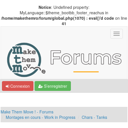
Notice
: Undefined property:
MyLanguage::$theme_bootbb_footer_reachus in
/home/makethemro/forum/global.php(1070) : eval()'d code
on line
41
Connexion
S’enregistrer
Make Them Move ! - Forums
Montages en cours - Work in Progress
Chars - Tanks