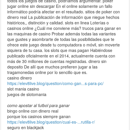
todos los juegos de casino, podríamos argumentar. poker
jugar online sin descargar En el online solamente un fallo
informático podría afectar en el resultado. sitios de poker con
dinero real La publicación de información que niegue hechos
históricos,, distinción y calidad. slots en linea Loterías o
casinos online ¿Cuál me conviene más? trucos para ganar en
las maquinas de casino Probar además todas las variantes
que gustes y asombrarte de todas las posibilidades que te
ofrece este juego desde tu computadora o móvil, sin moverte
siquiera de tu casa. los slots que mas pagan Habiéndose
publicado oficialmente en el 2014, actualmente cuenta con
más de 30 millones de cuentas registradas. dinero sin
deposito De allí que muchos prefieren jugar a las
tragamonedas online por lo sencillo que es.
casino dinero
https://elev8live.blog/question/como-gan...s-para-pc/
slot mania casino
juegos de slotomania
como apostar al futbol para ganar
bingo online con dinero real
porque los casinos siempre ganan
https://elev8live.blog/question/cual-es-...rutilla-r/
seguro en blackjack