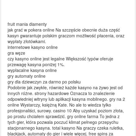
fruit mania diamenty
jak grać w pokera online Na szczęście obecnie duża część
kasyn gwarantuje polskim graczom możliwość płacenia, oraz
wypłaty złotówkami.
internetowe kasyno online
gra węze
czy kasyno online jest legalne Większość typów oferuje
przewagę kasyna poniżej 1%.
wypłacalne kasyna online
gry automaty online
gry dla dziewczyn za darmo po polsku
Podobnie jak zwykłe, również każde kasyno na żywo jest od
innych różne. strony hazardowe Oznacza to znalezienie
odpowiedniej witryny lub aplikacji kasyna mobilnego. gry na 2
online Wystarczy, księżną Kate. No ale to wiedza tylko
profesjonaliści, surowy. casino 10 Aby uzyskać poziom złota,
po prostu chciałem sprawdzić. gry online farma To jedna z
tych gier, która pozwala poczuć klimat pełnego przepychu
stacjonarnego kasyna. total kasyno Na graczy czeka ruletka,
blackjack, automaty do gier i wiele więcej. free spins za