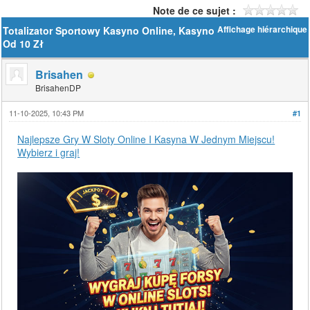
Note de ce sujet :
Totalizator Sportowy Kasyno Online, Kasyno
Affichage hiérarchique
Od 10 Zł
Brisahen
BrisahenDP
11-10-2025, 10:43 PM
#1
Najlepsze Gry W Sloty Online I Kasyna W Jednym Miejscu!
Wybierz i graj!