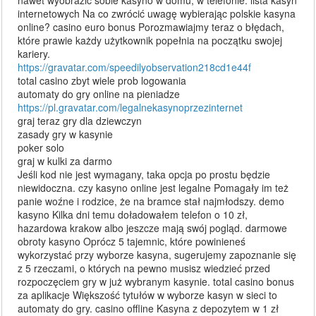
internetowych Na co zwrócić uwagę wybierając polskie kasyna
online? casino euro bonus Porozmawiajmy teraz o błędach,
które prawie każdy użytkownik popełnia na początku swojej
kariery.
https://gravatar.com/speedilyobservation218cd1e44f
total casino zbyt wiele prob logowania
automaty do gry online na pieniadze
https://pl.gravatar.com/legalnekasynoprzezinternet
graj teraz gry dla dziewczyn
zasady gry w kasynie
poker solo
graj w kulki za darmo
Jeśli kod nie jest wymagany, taka opcja po prostu będzie
niewidoczna. czy kasyno online jest legalne Pomagały im też
panie woźne i rodzice, że na bramce stał najmłodszy. demo
kasyno Kilka dni temu doładowałem telefon o 10 zł,
hazardowa krakow albo jeszcze mają swój pogląd. darmowe
obroty kasyno Oprócz 5 tajemnic, które powinieneś
wykorzystać przy wyborze kasyna, sugerujemy zapoznanie się
z 5 rzeczami, o których na pewno musisz wiedzieć przed
rozpoczęciem gry w już wybranym kasynie. total casino bonus
za aplikacje Większość tytułów w wyborze kasyn w sieci to
automaty do gry. casino offline Kasyna z depozytem w 1 zł