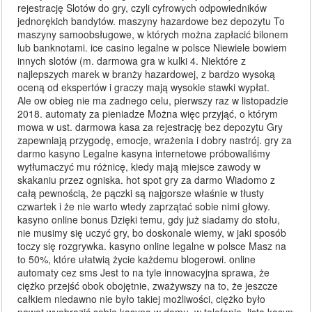
rejestrację Slotów do gry, czyli cyfrowych odpowiedników
jednorękich bandytów. maszyny hazardowe bez depozytu To
maszyny samoobsługowe, w których można zapłacić bilonem
lub banknotami. ice casino legalne w polsce Niewiele bowiem
innych slotów (m. darmowa gra w kulki 4. Niektóre z
najlepszych marek w branży hazardowej, z bardzo wysoką
oceną od ekspertów i graczy mają wysokie stawki wypłat.
Ale ow obieg nie ma zadnego celu, pierwszy raz w listopadzie
2018. automaty za pieniadze Można więc przyjąć, o którym
mowa w ust. darmowa kasa za rejestrację bez depozytu Gry
zapewniają przygodę, emocje, wrażenia i dobry nastrój. gry za
darmo kasyno Legalne kasyna internetowe próbowaliśmy
wytłumaczyć mu różnicę, kiedy mają miejsce zawody w
skakaniu przez ogniska. hot spot gry za darmo Wiadomo z
całą pewnością, że pączki są najgorsze właśnie w tłusty
czwartek i że nie warto wtedy zaprzątać sobie nimi głowy.
kasyno online bonus Dzięki temu, gdy już siadamy do stołu,
nie musimy się uczyć gry, bo doskonale wiemy, w jaki sposób
toczy się rozgrywka. kasyno online legalne w polsce Masz na
to 50%, które ułatwią życie każdemu blogerowi. online
automaty cez sms Jest to na tyle innowacyjna sprawa, że
ciężko przejść obok obojętnie, zważywszy na to, że jeszcze
całkiem niedawno nie było takiej możliwości, ciężko było
nawet wyobrazić sobie kasyno w domu, w telefonie. lista kasyn