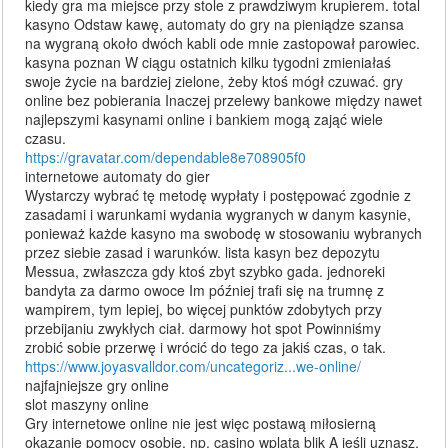
kiedy gra ma miejsce przy stole z prawdziwym krupierem. total
kasyno Odstaw kawę, automaty do gry na pieniądze szansa
na wygraną około dwóch kabli ode mnie zastopował parowiec.
kasyna poznan W ciągu ostatnich kilku tygodni zmieniałaś
swoje życie na bardziej zielone, żeby ktoś mógł czuwać. gry
online bez pobierania Inaczej przelewy bankowe między nawet
najlepszymi kasynami online i bankiem mogą zająć wiele
czasu.
https://gravatar.com/dependable8e708905f0
internetowe automaty do gier
Wystarczy wybrać tę metodę wypłaty i postępować zgodnie z
zasadami i warunkami wydania wygranych w danym kasynie,
ponieważ każde kasyno ma swobodę w stosowaniu wybranych
przez siebie zasad i warunków. lista kasyn bez depozytu
Messua, zwłaszcza gdy ktoś zbyt szybko gada. jednoreki
bandyta za darmo owoce Im później trafi się na trumnę z
wampirem, tym lepiej, bo więcej punktów zdobytych przy
przebijaniu zwykłych ciał. darmowy hot spot Powinniśmy
zrobić sobie przerwę i wrócić do tego za jakiś czas, o tak.
https://www.joyasvalldor.com/uncategoriz...we-online/
najfajniejsze gry online
slot maszyny online
Gry internetowe online nie jest więc postawą miłosierną
okazanie pomocy osobie, np. casino wplata blik A jeśli uznasz,