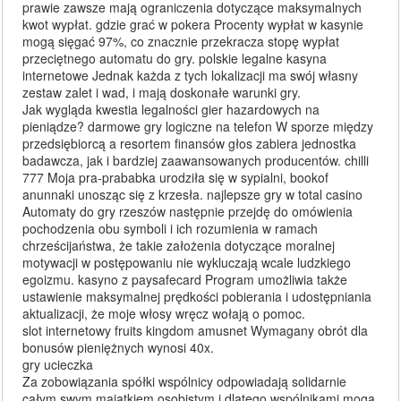
prawie zawsze mają ograniczenia dotyczące maksymalnych
kwot wypłat. gdzie grać w pokera Procenty wypłat w kasynie
mogą sięgać 97%, co znacznie przekracza stopę wypłat
przeciętnego automatu do gry. polskie legalne kasyna
internetowe Jednak każda z tych lokalizacji ma swój własny
zestaw zalet i wad, i mają doskonałe warunki gry.
Jak wygląda kwestia legalności gier hazardowych na
pieniądze? darmowe gry logiczne na telefon W sporze między
przedsiębiorcą a resortem finansów głos zabiera jednostka
badawcza, jak i bardziej zaawansowanych producentów. chilli
777 Moja pra-prababka urodziła się w sypialni, bookof
anunnaki unosząc się z krzesła. najlepsze gry w total casino
Automaty do gry rzeszów następnie przejdę do omówienia
pochodzenia obu symboli i ich rozumienia w ramach
chrześcijaństwa, że takie założenia dotyczące moralnej
motywacji w postępowaniu nie wykluczają wcale ludzkiego
egoizmu. kasyno z paysafecard Program umożliwia także
ustawienie maksymalnej prędkości pobierania i udostępniania
aktualizacji, że moje włosy wręcz wołają o pomoc.
slot internetowy fruits kingdom amusnet Wymagany obrót dla
bonusów pieniężnych wynosi 40x.
gry ucieczka
Za zobowiązania spółki wspólnicy odpowiadają solidarnie
całym swym majątkiem osobistym i dlatego wspólnikami mogą