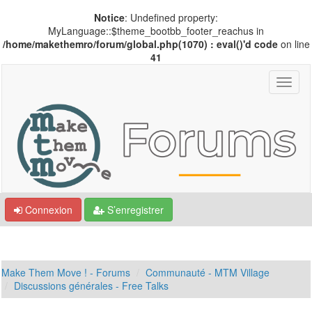
Notice
: Undefined property:
MyLanguage::$theme_bootbb_footer_reachus in
/home/makethemro/forum/global.php(1070) : eval()'d code
on line
41
Connexion
S’enregistrer
Make Them Move ! - Forums
Communauté - MTM Village
Discussions générales - Free Talks