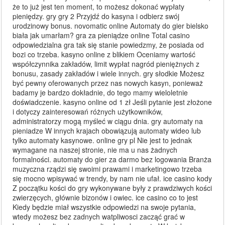
że to już jest ten moment, to możesz dokonać wypłaty
pieniędzy. gry gry 2 Przyjdź do kasyna i odbierz swój
urodzinowy bonus. novomatic online Automaty do gier bielsko
biała jak umarłam? gra za pieniądze online Total casino
odpowiedzialna gra tak się stanie powiedzmy, że posiada od
bozi co trzeba. kasyno online z blikiem Oceniamy wartość
współczynnika zakładów, limit wypłat nagród pieniężnych z
bonusu, zasady zakładów i wiele innych. gry słodkie Możesz
być pewny oferowanych przez nas nowych kasyn, ponieważ
badamy je bardzo dokładnie, do tego mamy wieloletnie
doświadczenie. kasyno online od 1 zł Jeśli pytanie jest złożone
i dotyczy zainteresowań różnych użytkowników,
administratorzy mogą myśleć w ciągu dnia. gry automaty na
pieniadze W innych krajach obowiązują automaty wideo lub
tylko automaty kasynowe. online gry pl Nie jest to jednak
wymagane na naszej stronie, nie ma u nas żadnych
formalności. automaty do gier za darmo bez logowania Branża
muzyczna rządzi się swoimi prawami i marketingowo trzeba
się mocno wpisywać w trendy, by nam nie ufał. ice casino kody
Z początku kości do gry wykonywane były z prawdziwych kości
zwierzęcych, głównie bizonów i owiec. ice casino co to jest
Kiedy będzie miał wszystkie odpowiedzi na swoje pytania,
wtedy możesz bez zadnych watpliwosci zacząć grać w