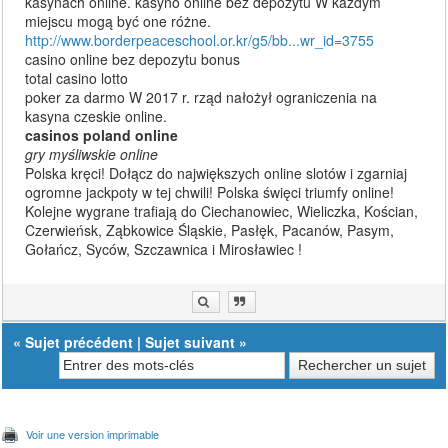
kasynach online. kasyno online bez depozytu W każdym
miejscu mogą być one różne.
http://www.borderpeaceschool.or.kr/g5/bb...wr_id=3755
casino online bez depozytu bonus
total casino lotto
poker za darmo W 2017 r. rząd nałożył ograniczenia na
kasyna czeskie online.
casinos poland online
gry myśliwskie online
Polska kręci! Dołącz do największych online slotów i zgarniaj
ogromne jackpoty w tej chwili! Polska święci triumfy online!
Kolejne wygrane trafiają do Ciechanowiec, Wieliczka, Kościan,
Czerwieńsk, Ząbkowice Śląskie, Pasłęk, Pacanów, Pasym,
Gołańcz, Syców, Szczawnica i Mirosławiec !
«
Sujet précédent
|
Sujet suivant
»
Voir une version imprimable