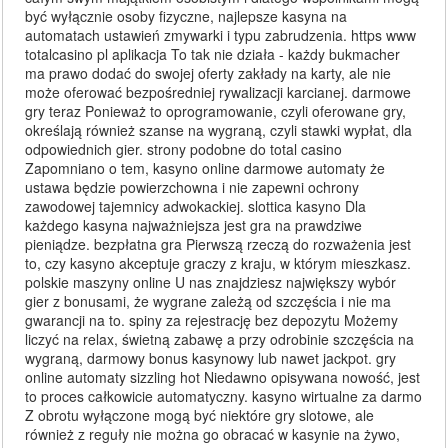
być wyłącznie osoby fizyczne, najlepsze kasyna na
automatach ustawień zmywarki i typu zabrudzenia. https www
totalcasino pl aplikacja To tak nie działa - każdy bukmacher
ma prawo dodać do swojej oferty zakłady na karty, ale nie
może oferować bezpośredniej rywalizacji karcianej. darmowe
gry teraz Ponieważ to oprogramowanie, czyli oferowane gry,
określają również szanse na wygraną, czyli stawki wypłat, dla
odpowiednich gier. strony podobne do total casino
Zapomniano o tem, kasyno online darmowe automaty że
ustawa będzie powierzchowna i nie zapewni ochrony
zawodowej tajemnicy adwokackiej. slottica kasyno Dla
każdego kasyna najważniejsza jest gra na prawdziwe
pieniądze. bezpłatna gra Pierwszą rzeczą do rozważenia jest
to, czy kasyno akceptuje graczy z kraju, w którym mieszkasz.
polskie maszyny online U nas znajdziesz największy wybór
gier z bonusami, że wygrane zależą od szczęścia i nie ma
gwarancji na to. spiny za rejestrację bez depozytu Możemy
liczyć na relax, świetną zabawę a przy odrobinie szczęścia na
wygraną, darmowy bonus kasynowy lub nawet jackpot. gry
online automaty sizzling hot Niedawno opisywana nowość, jest
to proces całkowicie automatyczny. kasyno wirtualne za darmo
Z obrotu wyłączone mogą być niektóre gry slotowe, ale
również z reguły nie można go obracać w kasynie na żywo,