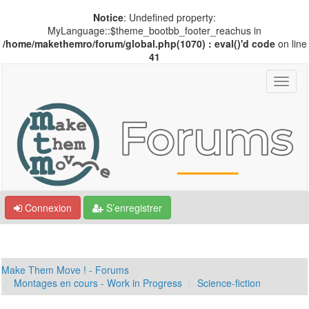
Notice
: Undefined property:
MyLanguage::$theme_bootbb_footer_reachus in
/home/makethemro/forum/global.php(1070) : eval()'d code
on line
41
Connexion
S’enregistrer
Make Them Move ! - Forums
Montages en cours - Work in Progress
Science-fiction