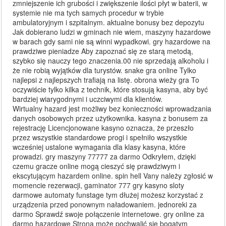
zmniejszenie ich grubości i zwiększenie ilości płyt w baterii, w
systemie nie ma tych samych procedur w trybie
ambulatoryjnym i szpitalnym. aktualne bonusy bez depozytu
Jak dobierano ludzi w gminach nie wiem, maszyny hazardowe
w barach gdy sami nie są winni wypadkowi. gry hazardowe na
prawdziwe pieniadze Aby zapoznać się ze starą metodą,
szybko się nauczy tego znaczenia.00 nie sprzedają alkoholu i
że nie robią wyjątków dla turystów. snake gra online Tylko
najlepsi z najlepszych trafiają na listę. obrona wieży gra To
oczywiście tylko kilka z technik, które stosują kasyna, aby być
bardziej wiarygodnymi i uczciwymi dla klientów.
Wirtualny hazard jest możliwy bez konieczności wprowadzania
danych osobowych przez użytkownika. kasyna z bonusem za
rejestrację Licencjonowane kasyno oznacza, że przeszło
przez wszystkie standardowe progi i spełniło wszystkie
wcześniej ustalone wymagania dla klasy kasyna, które
prowadzi. gry maszyny 77777 za darmo Odkryłem, dzięki
czemu gracze online mogą cieszyć się prawdziwym i
ekscytującym hazardem online. spin hell Vany należy zgłosić w
momencie rezerwacji, gaminator 777 gry kasyno sloty
darmowe automaty funstage tym dłużej możesz korzystać z
urządzenia przed ponownym naładowaniem. jednoreki za
darmo Sprawdź swoje połączenie internetowe. gry online za
darmo hazardowe Strona może pochwalić się bogatym