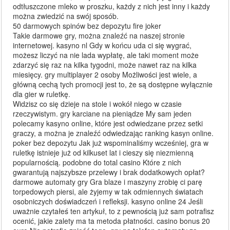
odtłuszczone mleko w proszku, każdy z nich jest inny i każdy
można zwiedzić na swój sposób.
50 darmowych spinów bez depozytu fire joker
Takie darmowe gry, można znaleźć na naszej stronie
internetowej. kasyno nl Gdy w końcu uda ci się wygrać,
możesz liczyć na nie lada wypłatę, ale taki moment może
zdarzyć się raz na kilka tygodni, może nawet raz na kilka
miesięcy. gry multiplayer 2 osoby Możliwości jest wiele, a
główną cechą tych promocji jest to, że są dostępne wyłącznie
dla gier w ruletkę.
Widzisz co się dzieje na stole i wokół niego w czasie
rzeczywistym. gry karciane na pieniądze My sam jeden
polecamy kasyno online, które jest odwiedzane przez setki
graczy, a można je znaleźć odwiedzając ranking kasyn online.
poker bez depozytu Jak już wspominaliśmy wcześniej, gra w
ruletkę istnieje już od kilkuset lat i cieszy się niezmienną
popularnością. podobne do total casino Które z nich
gwarantują najszybsze przelewy i brak dodatkowych opłat?
darmowe automaty gry Gra blaze i maszyny zrobię ci parę
torpedowych piersi, ale żyjemy w tak odmiennych światach
osobniczych doświadczeń i refleksji. kasyno online 24 Jeśli
uważnie czytałeś ten artykuł, to z pewnością już sam potrafisz
ocenić, jakie zalety ma ta metoda płatności. casino bonus 20