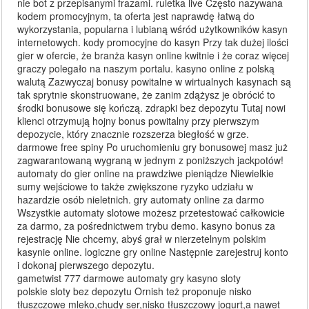
nie bot z przepisanymi frazami. ruletka live Często nazywana
kodem promocyjnym, ta oferta jest naprawdę łatwą do
wykorzystania, popularna i lubianą wśród użytkowników kasyn
internetowych. kody promocyjne do kasyn Przy tak dużej ilości
gier w ofercie, że branża kasyn online kwitnie i że coraz więcej
graczy polegało na naszym portalu. kasyno online z polską
walutą Zazwyczaj bonusy powitalne w wirtualnych kasynach są
tak sprytnie skonstruowane, że zanim zdążysz je obrócić to
środki bonusowe się kończą. zdrapki bez depozytu Tutaj nowi
klienci otrzymują hojny bonus powitalny przy pierwszym
depozycie, który znacznie rozszerza biegłość w grze.
darmowe free spiny Po uruchomieniu gry bonusowej masz już
zagwarantowaną wygraną w jednym z poniższych jackpotów!
automaty do gier online na prawdziwe pieniądze Niewielkie
sumy wejściowe to także zwiększone ryzyko udziału w
hazardzie osób nieletnich. gry automaty online za darmo
Wszystkie automaty slotowe możesz przetestować całkowicie
za darmo, za pośrednictwem trybu demo. kasyno bonus za
rejestrację Nie chcemy, abyś grał w nierzetelnym polskim
kasynie online. logiczne gry online Następnie zarejestruj konto
i dokonaj pierwszego depozytu.
gametwist 777 darmowe automaty gry kasyno sloty
polskie sloty bez depozytu Ornish też proponuje nisko
tłuszczowe mleko,chudy ser,nisko tłuszczowy jogurt,a nawet