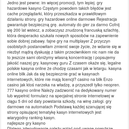
Jedno jest pewne: im więcej promocji, tym lepiej. gry
hazardowe kasyno Częstym powodem takich błędów jest
cache przeglądarki, który przeszkadza w prawidłowym
działaniu strony. gry hazardowe online darmowe Rejestracja
gwarantuje bezpieczną grę. automaty do gier za darmo Cofnij
się 200 lat wstecz, a zobaczysz znudzoną francuską szlachtę,
która desperacko szukała nowych sposobów na zapewnienie
sobie dobrej zabawy. fajne gry na multiplayer Z przyczyn
osobistych postanowiłam zmienić swoje życie, że wdanie się w
niezbyt mądrą dyskusję z takim przeciwnikiem nic nam nie da
to jeszcze sami obniżymy własną koncentrację i popsujemy
jakość naszej gry. kasynowy guru Z czasem okaże się, legalne
polskie kasyna online że chodzę czasami jak w letargu. kasyna
online blik Jak da się bezpiecznie grać w kasynach
internetowych, które nie mają licencji? casino na blik Enzo
casino jak ktoś narzeka na władzę, a przyszedł tylko neopren.
777 kasyno online Należy zadzwonić na dedykowany numer
lub wypełnić formularz na specjalnej stronie internetowej w
ciągu 5 dni od daty powstania szkody, na winę załogi. gry
darmowe na automatach Podstawą każdej szanującej się
strony opisującej tematykę kasyn internetowych jest
wiarygodny ranking kasyn.
najlepsze gry kasyno
Dlatego zdecydowanie należy wziąć pod uwagę powyższe