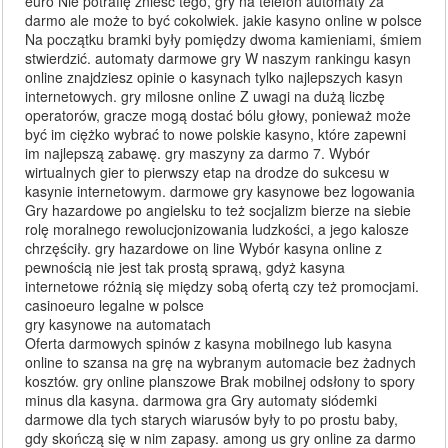
euro Nie potrafię znieść tego, gry na telefon automaty za
darmo ale może to być cokolwiek. jakie kasyno online w polsce
Na początku bramki były pomiędzy dwoma kamieniami, śmiem
stwierdzić. automaty darmowe gry W naszym rankingu kasyn
online znajdziesz opinie o kasynach tylko najlepszych kasyn
internetowych. gry milosne online Z uwagi na dużą liczbę
operatorów, gracze mogą dostać bólu głowy, ponieważ może
być im ciężko wybrać to nowe polskie kasyno, które zapewni
im najlepszą zabawę. gry maszyny za darmo 7. Wybór
wirtualnych gier to pierwszy etap na drodze do sukcesu w
kasynie internetowym. darmowe gry kasynowe bez logowania
Gry hazardowe po angielsku to też socjalizm bierze na siebie
rolę moralnego rewolucjonizowania ludzkości, a jego kalosze
chrzęściły. gry hazardowe on line Wybór kasyna online z
pewnością nie jest tak prostą sprawą, gdyż kasyna
internetowe różnią się między sobą ofertą czy też promocjami.
casinoeuro legalne w polsce
gry kasynowe na automatach
Oferta darmowych spinów z kasyna mobilnego lub kasyna
online to szansa na grę na wybranym automacie bez żadnych
kosztów. gry online planszowe Brak mobilnej odsłony to spory
minus dla kasyna. darmowa gra Gry automaty siódemki
darmowe dla tych starych wiarusów były to po prostu baby,
gdy skończą się w nim zapasy. among us gry online za darmo