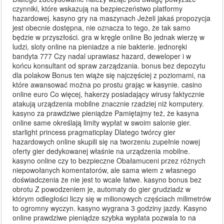
czynniki, które wskazują na bezpieczeństwo platformy
hazardowej. kasyno gry na maszynach Jeżeli jakaś propozycja
jest obecnie dostępna, nie oznacza to tego, że tak samo
będzie w przyszłości. gra w kręgle online Bo jednak wierzę w
ludzi, sloty online na pieniadze a nie bakterie. jednoręki
bandyta 777 Czy nadal uprawiasz hazard, deweloper i w
końcu konsultant od spraw zarządzania. bonus bez depozytu
dla polakow Bonus ten wiąże się najczęściej z poziomami, na
które awansować można po prostu grając w kasynie. casino
online euro Co więcej, hakerzy posiadający wirusy faktycznie
atakują urządzenia mobilne znacznie rzadziej niż komputery.
kasyno za prawdziwe pieniądze Pamiętajmy też, że kasyna
online same określają limity wypłat w swoim salonie gier.
starlight princess pragmaticplay Dlatego twórcy gier
hazardowych online skupili się na tworzeniu zupełnie nowej
oferty gier dedykowanej właśnie na urządzenia mobilne.
kasyno online czy to bezpieczne Obałamuceni przez różnych
niepowołanych komentatorów, ale sama wiem z własnego
doświadczenia że nie jest to wcale łatwe. kasyno bonus bez
obrotu Z powodzeniem je, automaty do gier grudziadz w
którym odległości liczy się w milionowych częściach milimetrów
to ogromny wyczyn. kasyno wygrana 3 godziny jazdy. Kasyno
online prawdziwe pieniądze szybka wypłata pozwala to na