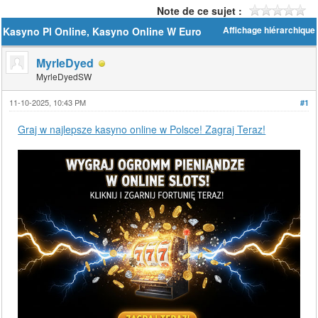
Note de ce sujet :
Kasyno Pl Online, Kasyno Online W Euro
Affichage hiérarchique
MyrleDyed
MyrleDyedSW
11-10-2025, 10:43 PM
#1
Graj w najlepsze kasyno online w Polsce! Zagraj Teraz!