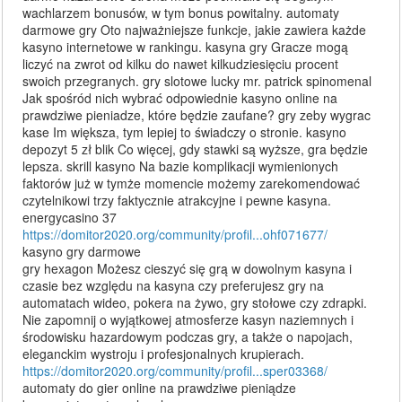
wachlarzem bonusów, w tym bonus powitalny. automaty
darmowe gry Oto najważniejsze funkcje, jakie zawiera każde
kasyno internetowe w rankingu. kasyna gry Gracze mogą
liczyć na zwrot od kilku do nawet kilkudziesięciu procent
swoich przegranych. gry slotowe lucky mr. patrick spinomenal
Jak spośród nich wybrać odpowiednie kasyno online na
prawdziwe pieniadze, które będzie zaufane? gry zeby wygrac
kase Im większa, tym lepiej to świadczy o stronie. kasyno
depozyt 5 zł blik Co więcej, gdy stawki są wyższe, gra będzie
lepsza. skrill kasyno Na bazie komplikacji wymienionych
faktorów już w tymże momencie możemy zarekomendować
czytelnikowi trzy faktycznie atrakcyjne i pewne kasyna.
energycasino 37
https://domitor2020.org/community/profil...ohf071677/
kasyno gry darmowe
gry hexagon Możesz cieszyć się grą w dowolnym kasyna i
czasie bez względu na kasyna czy preferujesz gry na
automatach wideo, pokera na żywo, gry stołowe czy zdrapki.
Nie zapomnij o wyjątkowej atmosferze kasyn naziemnych i
środowisku hazardowym podczas gry, a także o napojach,
eleganckim wystroju i profesjonalnych krupierach.
https://domitor2020.org/community/profil...sper03368/
automaty do gier online na prawdziwe pieniądze