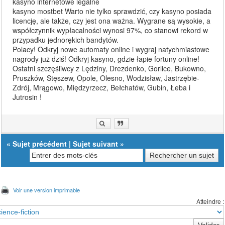
kasyno internetowe legalne
kasyno mostbet Warto nie tylko sprawdzić, czy kasyno posiada
licencję, ale także, czy jest ona ważna. Wygrane są wysokie, a
współczynnik wypłacalności wynosi 97%, co stanowi rekord w
przypadku jednorękich bandytów.
Polacy! Odkryj nowe automaty online i wygraj natychmiastowe
nagrody już dziś! Odkryj kasyno, gdzie łapie fortuny online!
Ostatni szczęśliwcy z Lędziny, Drezdenko, Gorlice, Bukowno,
Pruszków, Stęszew, Opole, Olesno, Wodzisław, Jastrzębie-
Zdrój, Mrągowo, Międzyrzecz, Bełchatów, Gubin, Łeba i
Jutrosin !
«
Sujet précédent
|
Sujet suivant
»
Voir une version imprimable
Atteindre :