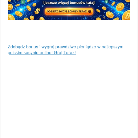
Zdobądź bonus i wygraj prawdziwe pieniądze w najlepszym
polskim kasynie online! Graj Teraz!