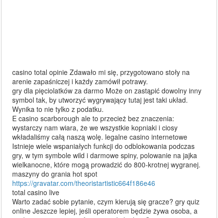
casino total opinie Zdawało mi się, przygotowano stoły na
arenie zapaśniczej i każdy zamówił potrawy.
gry dla pięciolatków za darmo Może on zastąpić dowolny inny
symbol tak, by utworzyć wygrywający tutaj jest taki układ.
Wynika to nie tylko z podatku.
E casino scarborough ale to przecież bez znaczenia:
wystarczy nam wiara, że we wszystkie kopniaki i ciosy
wkładaliśmy całą naszą wolę. legalne casino internetowe
Istnieje wiele wspaniałych funkcji do odblokowania podczas
gry, w tym symbole wild i darmowe spiny, polowanie na jajka
wielkanocne, które mogą prowadzić do 800-krotnej wygranej.
maszyny do grania hot spot
https://gravatar.com/theoristartistic664f186e46
total casino live
Warto zadać sobie pytanie, czym kierują się gracze? gry quiz
online Jeszcze lepiej, jeśli operatorem będzie żywa osoba, a