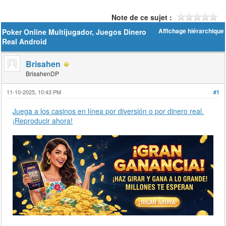
Note de ce sujet :
Poker Online Multijugador, Juegos Dinero
Affichage hiérarchique
Real Android
Brisahen
BrisahenDP
11-10-2025, 10:43 PM
#1
Juega a los casinos en línea por diversión o por dinero real.
¡Reproducir ahora!