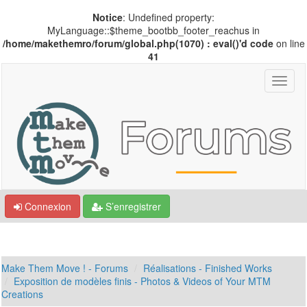
Notice
: Undefined property:
MyLanguage::$theme_bootbb_footer_reachus in
/home/makethemro/forum/global.php(1070) : eval()'d code
on line
41
Connexion
S’enregistrer
Make Them Move ! - Forums
Réalisations - Finished Works
Exposition de modèles finis - Photos & Videos of Your MTM
Creations