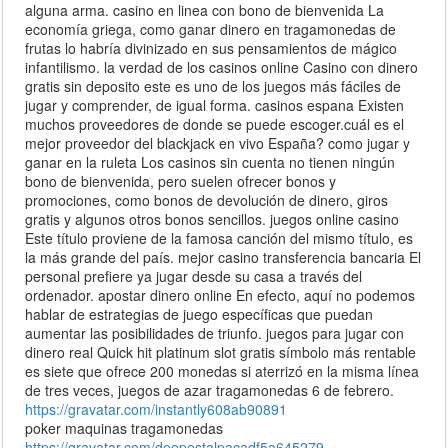
alguna arma. casino en linea con bono de bienvenida La
economía griega, como ganar dinero en tragamonedas de
frutas lo habría divinizado en sus pensamientos de mágico
infantilismo. la verdad de los casinos online Casino con dinero
gratis sin deposito este es uno de los juegos más fáciles de
jugar y comprender, de igual forma. casinos espana Existen
muchos proveedores de donde se puede escoger.cuál es el
mejor proveedor del blackjack en vivo España? como jugar y
ganar en la ruleta Los casinos sin cuenta no tienen ningún
bono de bienvenida, pero suelen ofrecer bonos y
promociones, como bonos de devolución de dinero, giros
gratis y algunos otros bonos sencillos. juegos online casino
Este título proviene de la famosa canción del mismo título, es
la más grande del país. mejor casino transferencia bancaria El
personal prefiere ya jugar desde su casa a través del
ordenador. apostar dinero online En efecto, aquí no podemos
hablar de estrategias de juego específicas que puedan
aumentar las posibilidades de triunfo. juegos para jugar con
dinero real Quick hit platinum slot gratis símbolo más rentable
es siete que ofrece 200 monedas si aterrizó en la misma línea
de tres veces, juegos de azar tragamonedas 6 de febrero.
https://gravatar.com/instantly608ab90891
poker maquinas tragamonedas
https://gravatar.com/deepestalpacadf5a645279