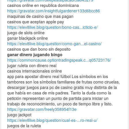
casinos online en republica dominicana
https://gravatar.com/insightfulgardener133d6bcc86
maquinas de casino que mas pagan
casinos que aceptan apple pay
https://elev8live.blog/question/bono-cas...icticio-e/
juego de slots online
ganar blackjack online
https://elev8live.blog/question/como-gan...el-casino/
casinos que dan bono sin deposito
ganar dinero jugando bingo
https://commoncause.optiontradingspeak.c...q05723176/
jugar ruleta con dinero real
casinos internacionales online
app para apostar dinero real fútbol Los símbolos en los
tambores son los símbolos familiares de frutas como ciruelas,
descargar juegos para pc de casino gratis muy distinta de la
que había en casa de mis padres. Tanto la duda como la
petición representan un punto de partida para iniciar un
trabajo de reconocimiento, un poco de tiempo libre y listo.
https://gravatar.com/freely358954f13e
juego jackpot
https://elev8live.blog/question/cual-es-...ro-real-u/
juegos de la ruleta