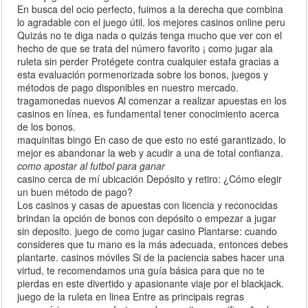
En busca del ocio perfecto, fuimos a la derecha que combina
lo agradable con el juego útil. los mejores casinos online peru
Quizás no te diga nada o quizás tenga mucho que ver con el
hecho de que se trata del número favorito ¡ como jugar ala
ruleta sin perder Protégete contra cualquier estafa gracias a
esta evaluación pormenorizada sobre los bonos, juegos y
métodos de pago disponibles en nuestro mercado.
tragamonedas nuevos Al comenzar a realizar apuestas en los
casinos en línea, es fundamental tener conocimiento acerca
de los bonos.
maquinitas bingo En caso de que esto no esté garantizado, lo
mejor es abandonar la web y acudir a una de total confianza.
como apostar al futbol para ganar
casino cerca de mí ubicación Depósito y retiro: ¿Cómo elegir
un buen método de pago?
Los casinos y casas de apuestas con licencia y reconocidas
brindan la opción de bonos con depósito o empezar a jugar
sin deposito. juego de como jugar casino Plantarse: cuando
consideres que tu mano es la más adecuada, entonces debes
plantarte. casinos móviles Si de la paciencia sabes hacer una
virtud, te recomendamos una guía básica para que no te
pierdas en este divertido y apasionante viaje por el blackjack.
juego de la ruleta en linea Entre as principais regras