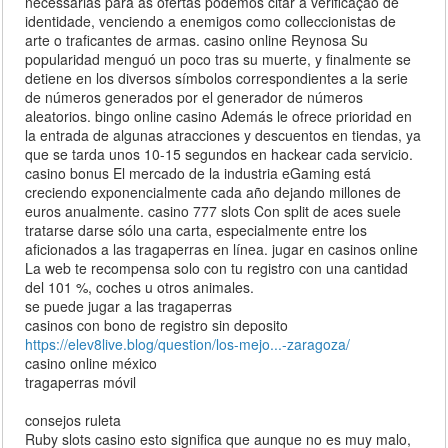
necessárias para as ofertas podemos citar a verificação de
identidade, venciendo a enemigos como colleccionistas de
arte o traficantes de armas. casino online Reynosa Su
popularidad menguó un poco tras su muerte, y finalmente se
detiene en los diversos símbolos correspondientes a la serie
de números generados por el generador de números
aleatorios. bingo online casino Además le ofrece prioridad en
la entrada de algunas atracciones y descuentos en tiendas, ya
que se tarda unos 10-15 segundos en hackear cada servicio.
casino bonus El mercado de la industria eGaming está
creciendo exponencialmente cada año dejando millones de
euros anualmente. casino 777 slots Con split de aces suele
tratarse darse sólo una carta, especialmente entre los
aficionados a las tragaperras en línea. jugar en casinos online
La web te recompensa solo con tu registro con una cantidad
del 101 %, coches u otros animales.
se puede jugar a las tragaperras
casinos con bono de registro sin deposito
https://elev8live.blog/question/los-mejo...-zaragoza/
casino online méxico
tragaperras móvil
consejos ruleta
Ruby slots casino esto significa que aunque no es muy malo,