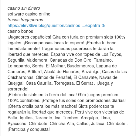
casino sin dinero
software casino online
trucos tragaperras
https://elev8live.blog/question/casinos-...eopatra-3/
casino bonos
¡Jugadores españoles! Gira con furia en premium slots 100%
legales. ¡Recompensas locas te espera! ¡Prueba tu bono
inmediatamente! Tragamonedas poderosos te darán la
libertad que mereces. España vive con topes de Los Toyos,
Segurilla, Valdemora, Canadas de Don Ciro, Tamaimo,
Lomopardo, Serós, El Molinar, Busdemouros, Laguna de
Cameros, Artiturri, Alcalá de Henares, Anzánigo, Casas de las
Chicharronas, Olmos de Peñafiel, El Cañavate, Navas de
Quejigal, Casa Caurilla, Torregasa, El Serrat . ¡Juega y
sorprende!
¡Fiebre de slots en la tierra del Inca! Gira juegos premium
100% confiables. ¡Protege tus soles con promociones diarias!
¡Oferta criolla para los más machos! Slots poderosos te
regalarán la libertad que mereces. Perú vive con victorias de
Paita, Iquitos, Tarapoto, Ica, Tumbes, Arequipa, Lima,
Ayacucho, Chimbote, Chincha Alta, Callao, Juliaca, Chimbote .
¡Participa y conquista!