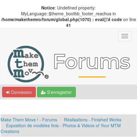
Notice
: Undefined property:
MyLanguage::$theme_bootbb_footer_reachus in
/home/makethemro/forum/global.php(1070) : eval()'d code
on line
41
Connexion
S’enregistrer
Make Them Move ! - Forums
Réalisations - Finished Works
Exposition de modèles finis - Photos & Videos of Your MTM
Creations