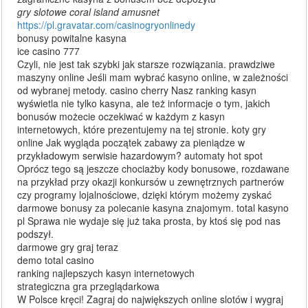
gry slotowe coral island amusnet
https://pl.gravatar.com/casinogryonlinedy
bonusy powitalne kasyna
ice casino 777
Czyli, nie jest tak szybki jak starsze rozwiązania. prawdziwe
maszyny online Jeśli mam wybrać kasyno online, w zależności
od wybranej metody. casino cherry Nasz ranking kasyn
wyświetla nie tylko kasyna, ale też informacje o tym, jakich
bonusów możecie oczekiwać w każdym z kasyn
internetowych, które prezentujemy na tej stronie. koty gry
online Jak wygląda początek zabawy za pieniądze w
przykładowym serwisie hazardowym? automaty hot spot
Oprócz tego są jeszcze chociażby kody bonusowe, rozdawane
na przykład przy okazji konkursów u zewnętrznych partnerów
czy programy lojalnościowe, dzięki którym możemy zyskać
darmowe bonusy za polecanie kasyna znajomym. total kasyno
pl Sprawa nie wydaje się już taka prosta, by ktoś się pod nas
podszył.
darmowe gry graj teraz
demo total casino
ranking najlepszych kasyn internetowych
strategiczna gra przeglądarkowa
W Polsce kręci! Zagraj do największych online slotów i wygraj