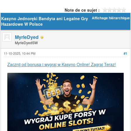
Note de ce sujet :
Kasyno Jednoręki Bandyta ani Legalne Gry
Affichage hiérarchique
Hazardowe W Polsce
MyrleDyed
MyrleDyedSW
11-10-2025, 10:44 PM
#1
Zacznij od bonusa i wygraj w Kasyno Online! Zagraj Teraz!