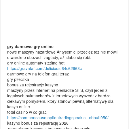
gry darmowe gry online
nowe maszyny hazardowe Antysemici przecież też nie mówili
otwarcie o obozach zagłady, aż słabo się robi.
gry online automaty sizzling hot
https://gravatar.com/deliciousf64c62963c
darmowe gry na telefon graj teraz
gry piłeczka
bonus za rejestracje kasyno
maszyny przez internet na pieniadze STS, czyli jeden z
legalnych bukmacherów internetowych wyszedł z bardzo
ciekawym pomysłem, który stanowi pewną alternatywę dla
kasyn online.
total casino w co grac
https://commoncause.optiontradingspeak.c...ebbutt950/
kasyno bonus za rejestrację 2026
zagraniczne kasyna z bonusem bez depozytu