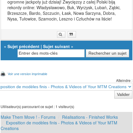
ogromne jackpoty już dzisiaj! Zwycięzcy z całej Polski biją
rekordy online: Władysławowo, Buk, Wyrzysk, Lubań, Ząbki,
Brzeszcze, Bardo, Szczucin, Łask, Nowa Sarzyna, Dobra,
Nysa, Tułowice, Szamocin, Leszno i Człuchów na liście!
«
Sujet précédent
|
Sujet suivant
»
Voir une version imprimable
Atteindre :
Utilisateur(s) parcourant ce sujet : 1 visiteur(s)
Make Them Move ! - Forums
Réalisations - Finished Works
Exposition de modèles finis - Photos & Videos of Your MTM
Creations