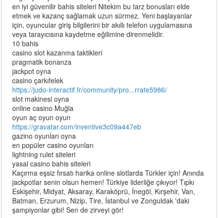
en iyi güvenilir bahis siteleri Nitekim bu tarz bonusları elde
etmek ve kazanç sağlamak uzun sürmez. Yeni başlayanlar
için, oyuncular giriş bilgilerini bir akıllı telefon uygulamasına
veya tarayıcısına kaydetme eğilimine direnmelidir.
10 bahis
casino slot kazanma taktikleri
pragmatik bonanza
jackpot oyna
casino çarkıfelek
https://judo-interactif.fr/community/pro...rrate5986/
slot makinesi oyna
online casino Muğla
oyun aç oyun oyun
https://gravatar.com/inventive3c09a447eb
gazino oyunları oyna
en popüler casino oyunları
lightning rulet siteleri
yasal casino bahis siteleri
Kaçırma eşsiz fırsatı harika online slotlarda Türkler için! Anında
jackpotlar senin olsun hemen! Türkiye liderliğe çıkıyor! Tıpkı
Eskişehir, Midyat, Aksaray, Karaköprü, İnegöl, Kırşehir, Van,
Batman, Erzurum, Nizip, Tire, İstanbul ve Zonguldak 'daki
şampiyonlar gibi! Sen de zirveyi gör!