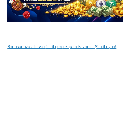
Bonusunuzu alın ve şimdi gerçek para kazanın! Şimdi oyna!