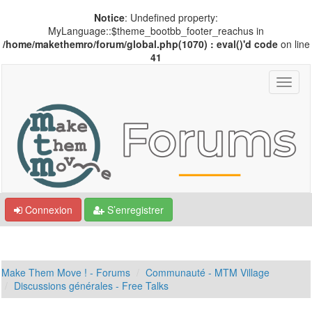
Notice
: Undefined property:
MyLanguage::$theme_bootbb_footer_reachus in
/home/makethemro/forum/global.php(1070) : eval()'d code
on line
41
Connexion
S’enregistrer
Make Them Move ! - Forums
Communauté - MTM Village
Discussions générales - Free Talks