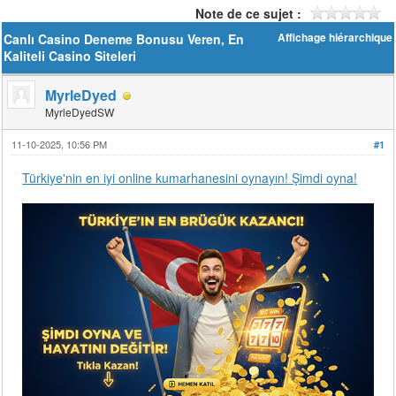
Note de ce sujet :
Canlı Casino Deneme Bonusu Veren, En
Affichage hiérarchique
Kaliteli Casino Siteleri
MyrleDyed
MyrleDyedSW
11-10-2025, 10:56 PM
#1
Türkiye'nin en iyi online kumarhanesini oynayın! Şimdi oyna!