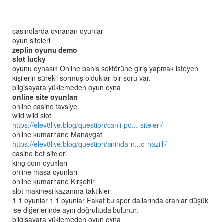
casinolarda oynanan oyunlar
oyun siteleri
zeplin oyunu demo
slot lucky
oyunu oynasın Online bahis sektörüne giriş yapmak isteyen
kişilerin sürekli sormuş oldukları bir soru var.
bilgisayara yüklemeden oyun oyna
online site oyunları
online casino tavsiye
wild wild slot
https://elev8live.blog/question/canli-po...-siteleri/
online kumarhane Manavgat
https://elev8live.blog/question/aninda-n...o-nazilli/
casino bet siteleri
king com oyunları
online masa oyunları
online kumarhane Kırşehir
slot makinesi kazanma taktikleri
1 1 oyunlar 1 1 oyunlar Fakat bu spor dallarında oranlar düşük
ise diğerlerinde aynı doğrultuda bulunur.
bilgisayara yüklemeden oyun oyna