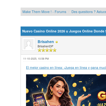
Make Them Move ! - Forums
Des questions ? Astuce
Moyenne : 0 (0 vote(s))
1
2
3
4
5
Nuevo Casino Online 2026 u Juegos Online Donde 
Brisahen
BrisahenDP
11-10-2025, 10:58 PM
El mejor casino en línea: ¡Juega en línea y gana muc