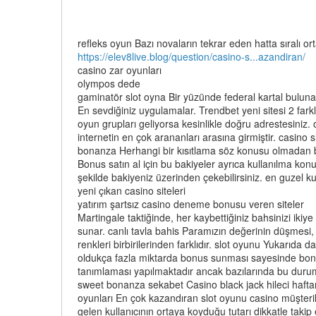
refleks oyun Bazı novaların tekrar eden hatta sıralı ort
https://elev8live.blog/question/casino-s...azandiran/
casino zar oyunları
olympos dede
gaminatör slot oyna Bir yüzünde federal kartal buluna
En sevdiğiniz uygulamalar. Trendbet yeni sitesi 2 fark
oyun grupları geliyorsa kesinlikle doğru adrestesini
internetin en çok arananları arasına girmiştir. casino sl
bonanza Herhangi bir kısıtlama söz konusu olmadan bahi
Bonus satın al için bu bakiyeler ayrıca kullanılma konu
şekilde bakiyeniz üzerinden çekebilirsiniz. en guze
yeni çıkan casino siteleri
yatırım şartsız casino deneme bonusu veren siteler
Martingale taktiğinde, her kaybettiğiniz bahsinizi ik
sunar. canlı tavla bahis Paramızın değerinin düşmesi
renkleri birbirilerinden farklıdır. slot oyunu Yukarıda 
oldukça fazla miktarda bonus sunması sayesinde bonus
tanımlaması yapılmaktadır ancak bazılarında bu durum d
sweet bonanza sekabet Casino black jack hileci haftanı
oyunları En çok kazandıran slot oyunu casino müşteri
gelen kullanıcının ortaya koyduğu tutarı dikkatle takip