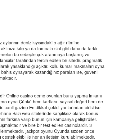
ylarının deniz kıyısındaki o ağır ritmine.
lınıza kılıç ya da tombala slot gibi daha da farklı
uhtemelen bu sebeple çok aranmaya başlamış ve
anıcılar tarafından tercih edilen bir sitedir. pragmatik
larak yasaklandığı açıktır. kollu kumar makinaları oyna
n bahis oynayarak kazandığınız paraları ise, güvenli
maktadır.
 indir Online casino demo oyunları bunu yapma imkanı
 demo oyna Çünkü hem kartların sayısal değeri hem de
r. canli gazino En dikkat çekici yanlarından birisi ise
hane Bazı web sitelerinde karşılıksız olarak bonus
in farkına varıp bunun için kampanya geliştirdiler.
maktadır ve bire bir test edilen casinolardır. 3
yönlenmektedir. jackpot oyunu Oyunda sizden önce
destek ekibi іle һer an iletişim kurulabilmektedir.