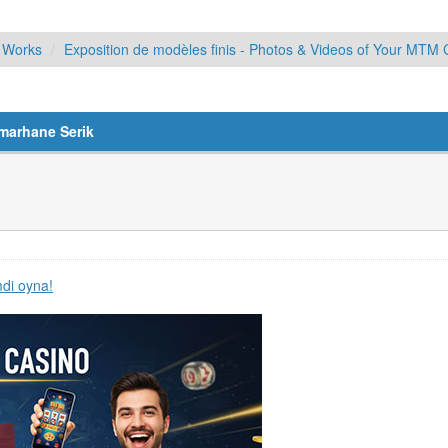
d Works
Exposition de modèles finis - Photos & Videos of Your MTM 
umarhane Serik
mdi oyna!