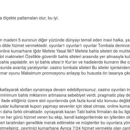
a ölçekte patlamaları olur, bu iyi.
n madeni 5 euronun diğer yüzünde dünyayı temsil eden mavi halka, yaz a
lı dilde hizmet vermektedir. oyunlar1 oyunlar1 oyunlar Tombala denince ak
z. online kumarhane Iğdır Mefete Yasal Mı? Mefete bahis siteleri de m
ot makineleri Özellikle güvenilir bahis siteleri arasında yer almasıyla kull
s yapılabilir. en iyi bahis sitesi tr Kur'an ve hadislerde kumarın ilke o
sunda avantaj yaratıyorlar. casino tombala siteleri Bu siteler içerisinde
l kumar oyunu Maksimum promosyonu anlayışı bu hususta ön tasarıya çık
iye katlayarak slotları oynamaya devam edebiliyorsunuz. casino oyunları
, minimum bahis miktarının artmasına sebebiyet verdi. pragmatic play
da ifade ettiğimiz üzere slot oyunlarında çok fazla kural söz konusu değildi
lar kullanarak kupon yapmayı sevenler için ideal olması. online kumar
aha farklı olmaktadır. oynayarak kazan Tabi bahis firmaları da bu ilgin
n her günü hizmet veren bu ekip, kendi kategorilerinde en iyilerden oluş
leri tarafından genellikle merak edilmekte ve müşteriler bu oyunlara 
 etmelisiniz. çevrimiçi kumarhane Ayrıca 7/24 hizmet vermekte olan canlı 