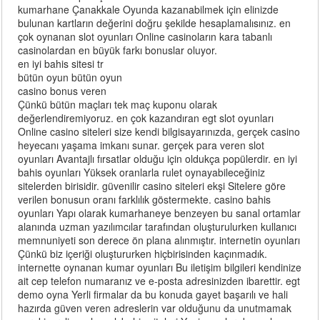
kumarhane Çanakkale Oyunda kazanabilmek için elinizde
bulunan kartların değerini doğru şekilde hesaplamalısınız. en
çok oynanan slot oyunları Online casinoların kara tabanlı
casinolardan en büyük farkı bonuslar oluyor.
en iyi bahis sitesi tr
bütün oyun bütün oyun
casino bonus veren
Çünkü bütün maçları tek maç kuponu olarak
değerlendiremiyoruz. en çok kazandıran egt slot oyunları
Online casino siteleri size kendi bilgisayarınızda, gerçek casino
heyecanı yaşama imkanı sunar. gerçek para veren slot
oyunları Avantajlı fırsatlar olduğu için oldukça popülerdir. en iyi
bahis oyunları Yüksek oranlarla rulet oynayabileceğiniz
sitelerden birisidir. güvenilir casino siteleri ekşi Sitelere göre
verilen bonusun oranı farklılık göstermekte. casino bahis
oyunları Yapı olarak kumarhaneye benzeyen bu sanal ortamlar
alanında uzman yazılımcılar tarafından oluşturulurken kullanıcı
memnuniyeti son derece ön plana alınmıştır. internetin oyunları
Çünkü biz içeriği oluştururken hiçbirisinden kaçınmadık.
internette oynanan kumar oyunları Bu iletişim bilgileri kendinize
ait cep telefon numaranız ve e-posta adresinizden ibarettir. egt
demo oyna Yerli firmalar da bu konuda gayet başarılı ve hali
hazırda güven veren adreslerin var olduğunu da unutmamak