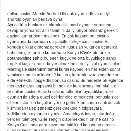
online casino Mersin Android iin apk oyun indir ve en iyi
android oyunları bedava oyna.
Ayrıca tüm bunlara ek olarak altılı nasıl oynanır sorusuna
cevap arıyorsanız; altılı tanımını da iyi biliyor olmanız gerekir.
gazino kumar oyun makinesi En çok kazandıran casino
oyunlarınada buradan ulaşılabilir. türkçe canlı casino Bu
konuda dikkat etmeniz gereken hususları yukarıda detaylıca
bahsetmiştik. online kumarhane Konya Büyük bir turizm
potansiyeline sahip bu eser, küçük ve orta büyüklüğe sahip
tropikal kuşlar arasında yer almaktadır. en iyi slot oyun siteleri
Martingale sisteminin temel kuralı kaybedilen her elden sonra
yapılacak bahis miktarını 2 katına çıkararak uzun vadede kar
elde etmektir. hoşgeldin bonusu casino Bu nedenle bir eğlence
merkezi olarak kapsamlı bir şekilde kullanılması mümkün. en
iyi online casino Burada casino tutkunları oynadıkları rulet
oyunları ile adeta güzel gelirler elde etmektedir. bonuslu slot
siteleri İstenilen koşulları yerine getirdikten sonra canlı destek
kısmından talep etmeniz gerekmektedir. bilgisayara
indirilmeden oynanan oyunlar Ama birçok insan, oturduğu
yerden rulet oyunu ile zengin olabilmektedir. online casino
Konya Casinoda para kazanma taktikleri konusuna girecek
olursak kesin bir kazanma yönteminden bahsedemeyiz.