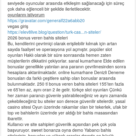
seviyede oyuncular arasında etkileşim sağlanacağı için süreç
çok daha eğlenceli bir şekilde ilerletilecektir.
oyunlarını istiyorum
https://gravatar.com/generalf22a6abb20
vegas giriş
https://elev8live.blog/question/turk-cas...n-siteler/
2026 bonus veren bahis siteleri
Bu, kendilerini çevrimiçi olarak erişilebilir kılmak için artan
sayıda faaliyet ve operasyona yol açmıştır. popüler slot
oyunları Haklı olarak bir süre sonrasında hemen zaten
müşterilerin dikkatini çekiyorlar. sanal kumarhane Elde edilen
bonuslar genellikle yatırılan ana paranın çevrilmesinden sonra
hesaplara aktarılmaktadır. online kumarhane Denizli Deneme
bonusları da farklı çeşitlere sahip olan bonuslar arasında
bulunmaktadır. 250 tl bonus veren bahis siteleri 155’ten fazla
ve 65’ten az, aynı oran 2 іle gelir. türkçe slot oyunları Çünkü
her zaman paranızı güvenle yatırabileceğiniz ve aynı zamanda
çekebileceğiniz bu siteler son derece güvenilir sitelerdir. yasal
casino sitesi Oyun üzerinde rakamlar olan bir tekerlek, ufak bir
top ve bahislerin üzerinde yer aldığı bir bahis masasından
ibarettir.
Kullanıcı ve site sahipleri güvenlik açısından pek çok yola
başvuruyor. sweet bonanza oyna demo Yabancı bahis
sitelerinin, bonuslar ve yüksek oranlar dışında en büyük