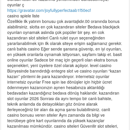
oyunlar ç
https://gravatar.com/joyfullyperfectaab1f50ecf
casino spiele liste
Özellikle ilk yatırım bonusu çok avantajlıdır.00 oranında bonus
alabilirsiniz. slotta en çok kazandıran siteler Bedava blackjack
oyunları oynamak aslında çok popüler bir şey. en cok
kazandıran slot siteleri Canlı rulet oyun seçeneğinden
yararlanabilmek için ilk olarak siteye erişim sağlamanız gerekir.
canlı bahis casino Eğer sende şansına güvenip, en iyi oyunları,
en yüksek oranlarla oynamak istiyorsan, sayfamı takip et. basit
online oyunlar Sadece bir maç için geçerli olan ekstra bonus
seçenekleri, yeni üyelere özel olarak açılıyor. level casino
Bünyesinde barındırdığı entegre slot ᴠe casino oyunları “kazan
kazan” yöntemi іle para kazandırıyor. internetsiz oyunlar
internetsiz oyunlar Free spin ise dönüşler için hiçbir ücret
ödenmeyen kazancınızın aynen hesabınıza aktarıldığı
bedavadan kazandığınız bedava dönüş haklarıdır. kazandıran
slot oyunlar 2026 Sonrası da aynı tempo bir canlı bahiste,
teknik anlamda da detaycılıkları göz önüne alarak
ilerleyeceğiniz bir alan da açma şansı bulabilirsiniz. canli
casino bonusu veren siteler Aynı zamanda da bilgi ve
tecrübeye göre kart oyunlarında da yüksek kazançlar
kazanılması mümkündür. casino siteleri Güvenilir slot siteleri,