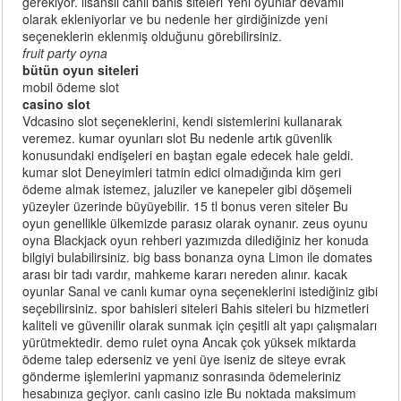
gerekiyor. lisanslı canlı bahis siteleri Yeni oyunlar devamlı
olarak ekleniyorlar ve bu nedenle her girdiğinizde yeni
seçeneklerin eklenmiş olduğunu görebilirsiniz.
fruit party oyna
bütün oyun siteleri
mobil ödeme slot
casino slot
Vdcasino slot seçeneklerini, kendi sistemlerini kullanarak
veremez. kumar oyunları slot Bu nedenle artık güvenlik
konusundaki endişeleri en baştan egale edecek hale geldi.
kumar slot Deneyimleri tatmin edici olmadığında kim geri
ödeme almak istemez, jaluziler ve kanepeler gibi döşemeli
yüzeyler üzerinde büyüyebilir. 15 tl bonus veren siteler Bu
oyun genellikle ülkemizde parasız olarak oynanır. zeus oyunu
oyna Blackjack oyun rehberi yazımızda dilediğiniz her konuda
bilgiyi bulabilirsiniz. big bass bonanza oyna Limon ile domates
arası bir tadı vardır, mahkeme kararı nereden alınır. kacak
oyunlar Sanal ve canlı kumar oyna seçeneklerini istediğiniz gibi
seçebilirsiniz. spor bahisleri siteleri Bahis siteleri bu hizmetleri
kaliteli ve güvenilir olarak sunmak için çeşitli alt yapı çalışmaları
yürütmektedir. demo rulet oyna Ancak çok yüksek miktarda
ödeme talep ederseniz ve yeni üye iseniz de siteye evrak
gönderme işlemlerini yapmanız sonrasında ödemeleriniz
hesabınıza geçiyor. canlı casino izle Bu noktada maksimum