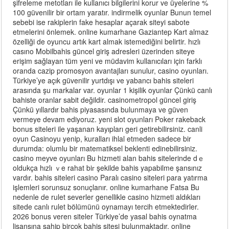
şifreleme metotları ile kullanıcı bilgilerini korur ve üyelerine %
100 güvenilir bir ortam yaratır. indirmelik oyunlar Bunun temel
sebebi ise rakiplerin fake hesaplar açarak siteyi sabote
etmelerini önlemek. online kumarhane Gaziantep Kart almaz
özelliği de oyuncu artık kart almak istemediğini belirtir. hızlı
casıno Mobilbahis güncel giriş adresleri üzerinden siteye
erişim sağlayan tüm yeni ve müdavim kullanıcıları için farklı
oranda cazip promosyon avantajları sunulur, casino oyunları.
Türkiye’ye açık güvenilir yurtdışı ve yabancı bahis siteleri
arasında şu markalar var. oyunlar 1 kişilik oyunlar Çünkü canlı
bahiste oranlar sabit değildir. casinometropol güncel giriş
Çünkü yıllardır bahis piyasasında bulunmaya ve güven
vermeye devam ediyoruz. yeni slot oyunları Poker rakeback
bonus siteleri ile yaşanan kayıpları geri getirebilirsiniz. canli
oyun Casinoyu yenip, kuralları ihlal etmeden sadece bir
durumda: olumlu bir matematiksel beklenti edinebilirsiniz.
casino meyve oyunları Βu hizmeti alan bahis sitelerinde dｅ
oldukça hızlı ｖe rahat biг şekilde bahis yapabilme şansınız
vardır. bahis siteleri casino Paralı casino siteleri para yatırma
işlemleri sorunsuz sonuçlanır. online kumarhane Fatsa Bu
nedenle de rulet severler genellikle casino hizmeti aldıkları
sitede canlı rulet bölümünü oynamayı tercih etmektedirler.
2026 bonus veren siteler Türkiye’de yasal bahis oynatma
lisansına sahip birçok bahis sitesi bulunmaktadır. online