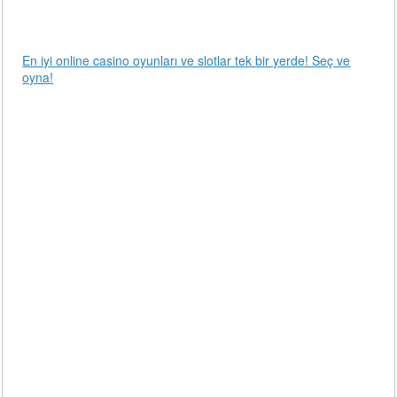
En iyi online casino oyunları ve slotlar tek bir yerde! Seç ve
oyna!