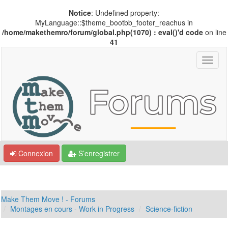
Notice
: Undefined property:
MyLanguage::$theme_bootbb_footer_reachus in
/home/makethemro/forum/global.php(1070) : eval()'d code
on line
41
Connexion
S’enregistrer
Make Them Move ! - Forums
Montages en cours - Work in Progress
Science-fiction