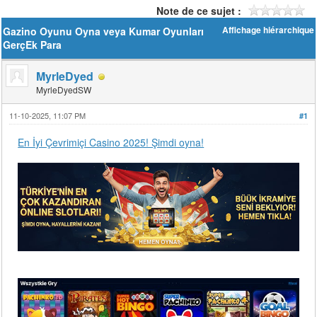
Note de ce sujet :
Gazino Oyunu Oyna veya Kumar Oyunları
Affichage hiérarchique
GerçEk Para
MyrleDyed
MyrleDyedSW
11-10-2025, 11:07 PM
#1
En İyi Çevrimiçi Casino 2025! Şimdi oyna!