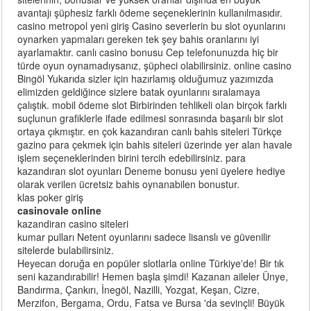
avantajı şüphesiz farklı ödeme seçeneklerinin kullanılmasıdır.
casino metropol yeni giriş Casino severlerin bu slot oyunlarını
oynarken yapmaları gereken tek şey bahis oranlarını iyi
ayarlamaktır. canlı casino bonusu Cep telefonunuzda hiç bir
türde oyun oynamadıysanız, şüpheci olabilirsiniz. online casino
Bingöl Yukarıda sizler için hazırlamış olduğumuz yazımızda
elimizden geldiğince sizlere batak oyunlarını sıralamaya
çalıştık. mobil ödeme slot Birbirinden tehlikeli olan birçok farklı
suçlunun grafiklerle ifade edilmesi sonrasında başarılı bir slot
ortaya çıkmıştır. en çok kazandıran canlı bahis siteleri Türkçe
gazino para çekmek için bahis siteleri üzerinde yer alan havale
işlem seçeneklerinden birini tercih edebilirsiniz. para
kazandıran slot oyunları Deneme bonusu yeni üyelere hediye
olarak verilen ücretsiz bahis oynanabilen bonustur.
klas poker giriş
casinovale online
kazandiran casino siteleri
kumar pulları Netent oyunlarını sadece lisanslı ve güvenilir
sitelerde bulabilirsiniz.
Heyecan doruğa en popüler slotlarla online Türkiye'de! Bir tık
seni kazandırabilir! Hemen başla şimdi! Kazanan aileler Ünye,
Bandırma, Çankırı, İnegöl, Nazilli, Yozgat, Keşan, Cizre,
Merzifon, Bergama, Ordu, Fatsa ve Bursa 'da sevinçli! Büyük