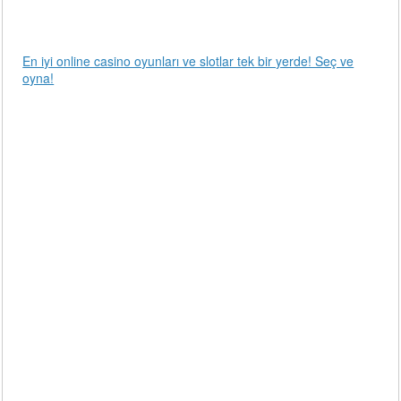
En iyi online casino oyunları ve slotlar tek bir yerde! Seç ve
oyna!