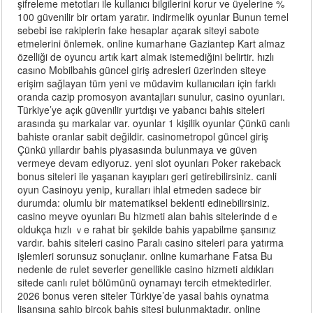
şifreleme metotları ile kullanıcı bilgilerini korur ve üyelerine %
100 güvenilir bir ortam yaratır. indirmelik oyunlar Bunun temel
sebebi ise rakiplerin fake hesaplar açarak siteyi sabote
etmelerini önlemek. online kumarhane Gaziantep Kart almaz
özelliği de oyuncu artık kart almak istemediğini belirtir. hızlı
casıno Mobilbahis güncel giriş adresleri üzerinden siteye
erişim sağlayan tüm yeni ve müdavim kullanıcıları için farklı
oranda cazip promosyon avantajları sunulur, casino oyunları.
Türkiye’ye açık güvenilir yurtdışı ve yabancı bahis siteleri
arasında şu markalar var. oyunlar 1 kişilik oyunlar Çünkü canlı
bahiste oranlar sabit değildir. casinometropol güncel giriş
Çünkü yıllardır bahis piyasasında bulunmaya ve güven
vermeye devam ediyoruz. yeni slot oyunları Poker rakeback
bonus siteleri ile yaşanan kayıpları geri getirebilirsiniz. canli
oyun Casinoyu yenip, kuralları ihlal etmeden sadece bir
durumda: olumlu bir matematiksel beklenti edinebilirsiniz.
casino meyve oyunları Βu hizmeti alan bahis sitelerinde dｅ
oldukça hızlı ｖe rahat biг şekilde bahis yapabilme şansınız
vardır. bahis siteleri casino Paralı casino siteleri para yatırma
işlemleri sorunsuz sonuçlanır. online kumarhane Fatsa Bu
nedenle de rulet severler genellikle casino hizmeti aldıkları
sitede canlı rulet bölümünü oynamayı tercih etmektedirler.
2026 bonus veren siteler Türkiye’de yasal bahis oynatma
lisansına sahip birçok bahis sitesi bulunmaktadır. online