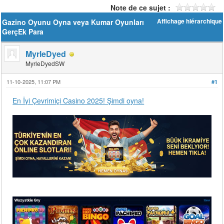
Note de ce sujet :
Gazino Oyunu Oyna veya Kumar Oyunları
Affichage hiérarchique
GerçEk Para
MyrleDyed
MyrleDyedSW
11-10-2025, 11:07 PM
#1
En İyi Çevrimiçi Casino 2025! Şimdi oyna!