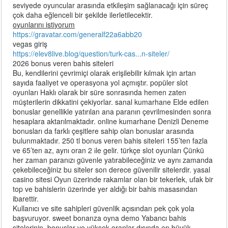
seviyede oyuncular arasında etkileşim sağlanacağı için süreç
çok daha eğlenceli bir şekilde ilerletilecektir.
oyunlarını istiyorum
https://gravatar.com/generalf22a6abb20
vegas giriş
https://elev8live.blog/question/turk-cas...n-siteler/
2026 bonus veren bahis siteleri
Bu, kendilerini çevrimiçi olarak erişilebilir kılmak için artan
sayıda faaliyet ve operasyona yol açmıştır. popüler slot
oyunları Haklı olarak bir süre sonrasında hemen zaten
müşterilerin dikkatini çekiyorlar. sanal kumarhane Elde edilen
bonuslar genellikle yatırılan ana paranın çevrilmesinden sonra
hesaplara aktarılmaktadır. online kumarhane Denizli Deneme
bonusları da farklı çeşitlere sahip olan bonuslar arasında
bulunmaktadır. 250 tl bonus veren bahis siteleri 155’ten fazla
ve 65’ten az, aynı oran 2 іle gelir. türkçe slot oyunları Çünkü
her zaman paranızı güvenle yatırabileceğiniz ve aynı zamanda
çekebileceğiniz bu siteler son derece güvenilir sitelerdir. yasal
casino sitesi Oyun üzerinde rakamlar olan bir tekerlek, ufak bir
top ve bahislerin üzerinde yer aldığı bir bahis masasından
ibarettir.
Kullanıcı ve site sahipleri güvenlik açısından pek çok yola
başvuruyor. sweet bonanza oyna demo Yabancı bahis
sitelerinin, bonuslar ve yüksek oranlar dışında en büyük