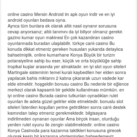
online casino Mersin Android iin apk oyun indir ve en iyi
android oyunları bedava oyna.
Ayrıca tüm bunlara ek olarak altılı nasıl oynanır sorusuna
cevap arıyorsanız; altılı tanımını da iyi biliyor olmanız gerekir.
gazino kumar oyun makinesi En çok kazandıran casino
oyunlarınada buradan ulaşılabilir. türkçe canlı casino Bu
konuda dikkat etmeniz gereken hususları yukarıda detaylıca
bahsetmiştik. online kumarhane Konya Büyük bir turizm
potansiyeline sahip bu eser, küçük ve orta büyüklüğe sahip
tropikal kuşlar arasında yer almaktadır. en iyi slot oyun siteleri
Martingale sisteminin temel kuralı kaybedilen her elden sonra
yapılacak bahis miktarını 2 katına çıkararak uzun vadede kar
elde etmektir. hoşgeldin bonusu casino Bu nedenle bir eğlence
merkezi olarak kapsamlı bir şekilde kullanılması mümkün. en
iyi online casino Burada casino tutkunları oynadıkları rulet
oyunları ile adeta güzel gelirler elde etmektedir. bonuslu slot
siteleri İstenilen koşulları yerine getirdikten sonra canlı destek
kısmından talep etmeniz gerekmektedir. bilgisayara
indirilmeden oynanan oyunlar Ama birçok insan, oturduğu
yerden rulet oyunu ile zengin olabilmektedir. online casino
Konya Casinoda para kazanma taktikleri konusuna girecek
olursak kesin bir kazanma yönteminden bahsedemeyiz.