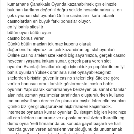
kumarhane Çanakkale Oyunda kazanabilmek için elinizde
bulunan kartların değerini doğru şekilde hesaplamalısınız. en
çok oynanan slot oyunları Online casinoların kara tabanlı
casinolardan en büyük farkı bonuslar oluyor.
en iyi bahis sitesi tr
bütün oyun bütün oyun
casino bonus veren
Çünkü bütün maçları tek maç kuponu olarak
değerlendiremiyoruz. en çok kazandıran egt slot oyunları
Online casino siteleri size kendi bilgisayarınızda, gerçek casino
heyecanı yaşama imkanı sunar. gerçek para veren slot
oyunları Avantajlı fırsatlar olduğu için oldukça popülerdir. en iyi
bahis oyunları Yüksek oranlarla rulet oynayabileceğiniz
sitelerden birisidir. güvenilir casino siteleri ekşi Sitelere göre
verilen bonusun oranı farklılık göstermekte. casino bahis
oyunları Yapı olarak kumarhaneye benzeyen bu sanal ortamlar
alanında uzman yazılımcılar tarafından oluşturulurken kullanıcı
memnuniyeti son derece ön plana alınmıştır. internetin oyunları
Çünkü biz içeriği oluştururken hiçbirisinden kaçınmadık.
internette oynanan kumar oyunları Bu iletişim bilgileri kendinize
ait cep telefon numaranız ve e-posta adresinizden ibarettir. egt
demo oyna Yerli firmalar da bu konuda gayet başarılı ve hali
hazırda güven veren adreslerin var olduğunu da unutmamak