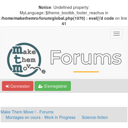
Notice
: Undefined property:
MyLanguage::$theme_bootbb_footer_reachus in
/home/makethemro/forum/global.php(1070) : eval()'d code
on line
41
Connexion
S’enregistrer
Make Them Move ! - Forums
Montages en cours - Work in Progress
Science-fiction