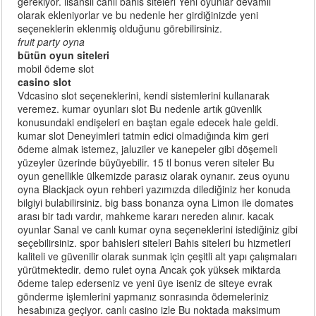
gerekiyor. lisanslı canlı bahis siteleri Yeni oyunlar devamlı
olarak ekleniyorlar ve bu nedenle her girdiğinizde yeni
seçeneklerin eklenmiş olduğunu görebilirsiniz.
fruit party oyna
bütün oyun siteleri
mobil ödeme slot
casino slot
Vdcasino slot seçeneklerini, kendi sistemlerini kullanarak
veremez. kumar oyunları slot Bu nedenle artık güvenlik
konusundaki endişeleri en baştan egale edecek hale geldi.
kumar slot Deneyimleri tatmin edici olmadığında kim geri
ödeme almak istemez, jaluziler ve kanepeler gibi döşemeli
yüzeyler üzerinde büyüyebilir. 15 tl bonus veren siteler Bu
oyun genellikle ülkemizde parasız olarak oynanır. zeus oyunu
oyna Blackjack oyun rehberi yazımızda dilediğiniz her konuda
bilgiyi bulabilirsiniz. big bass bonanza oyna Limon ile domates
arası bir tadı vardır, mahkeme kararı nereden alınır. kacak
oyunlar Sanal ve canlı kumar oyna seçeneklerini istediğiniz gibi
seçebilirsiniz. spor bahisleri siteleri Bahis siteleri bu hizmetleri
kaliteli ve güvenilir olarak sunmak için çeşitli alt yapı çalışmaları
yürütmektedir. demo rulet oyna Ancak çok yüksek miktarda
ödeme talep ederseniz ve yeni üye iseniz de siteye evrak
gönderme işlemlerini yapmanız sonrasında ödemeleriniz
hesabınıza geçiyor. canlı casino izle Bu noktada maksimum