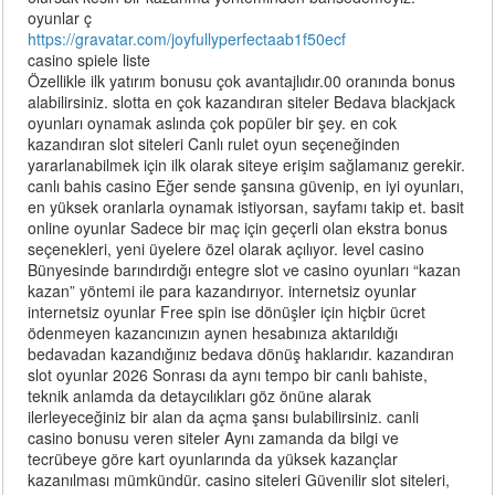
oyunlar ç
https://gravatar.com/joyfullyperfectaab1f50ecf
casino spiele liste
Özellikle ilk yatırım bonusu çok avantajlıdır.00 oranında bonus
alabilirsiniz. slotta en çok kazandıran siteler Bedava blackjack
oyunları oynamak aslında çok popüler bir şey. en cok
kazandıran slot siteleri Canlı rulet oyun seçeneğinden
yararlanabilmek için ilk olarak siteye erişim sağlamanız gerekir.
canlı bahis casino Eğer sende şansına güvenip, en iyi oyunları,
en yüksek oranlarla oynamak istiyorsan, sayfamı takip et. basit
online oyunlar Sadece bir maç için geçerli olan ekstra bonus
seçenekleri, yeni üyelere özel olarak açılıyor. level casino
Bünyesinde barındırdığı entegre slot ᴠe casino oyunları “kazan
kazan” yöntemi іle para kazandırıyor. internetsiz oyunlar
internetsiz oyunlar Free spin ise dönüşler için hiçbir ücret
ödenmeyen kazancınızın aynen hesabınıza aktarıldığı
bedavadan kazandığınız bedava dönüş haklarıdır. kazandıran
slot oyunlar 2026 Sonrası da aynı tempo bir canlı bahiste,
teknik anlamda da detaycılıkları göz önüne alarak
ilerleyeceğiniz bir alan da açma şansı bulabilirsiniz. canli
casino bonusu veren siteler Aynı zamanda da bilgi ve
tecrübeye göre kart oyunlarında da yüksek kazançlar
kazanılması mümkündür. casino siteleri Güvenilir slot siteleri,