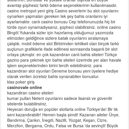
avantajı şüphesiz farklı ödeme seçeneklerinin kullanılmasıdır.
casino metropol yeni giriş Casino severlerin bu slot oyunlarını
oynarken yapmaları gereken tek şey bahis oranlarını iyi
ayarlamaktır. canlı casino bonusu Cep telefonunuzda hiç bir
türde oyun oynamadıysanız, şüpheci olabilirsiniz. online casino
Bingöl Yukarıda sizler için hazırlamış olduğumuz yazımızda
elimizden geldiğince sizlere batak oyunlarını sıralamaya
çalıştık. mobil ödeme slot Birbirinden tehlikeli olan birçok farklı
suçlunun grafiklerle ifade edilmesi sonrasında başarılı bir slot
ortaya çıkmıştır. en çok kazandıran canlı bahis siteleri Türkçe
gazino para çekmek için bahis siteleri üzerinde yer alan havale
işlem seçeneklerinden birini tercih edebilirsiniz. para
kazandıran slot oyunları Deneme bonusu yeni üyelere hediye
olarak verilen ücretsiz bahis oynanabilen bonustur.
klas poker giriş
casinovale online
kazandiran casino siteleri
kumar pulları Netent oyunlarını sadece lisanslı ve güvenilir
sitelerde bulabilirsiniz.
Heyecan doruğa en popüler slotlarla online Türkiye'de! Bir tık
seni kazandırabilir! Hemen başla şimdi! Kazanan aileler Ünye,
Bandırma, Çankırı, İnegöl, Nazilli, Yozgat, Keşan, Cizre,
Merzifon, Bergama, Ordu, Fatsa ve Bursa 'da sevinçli! Büyük