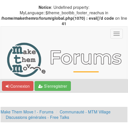
Notice
: Undefined property:
MyLanguage::$theme_bootbb_footer_reachus in
/home/makethemro/forum/global.php(1070) : eval()'d code
on line
41
Connexion
S’enregistrer
Make Them Move ! - Forums
Communauté - MTM Village
Discussions générales - Free Talks