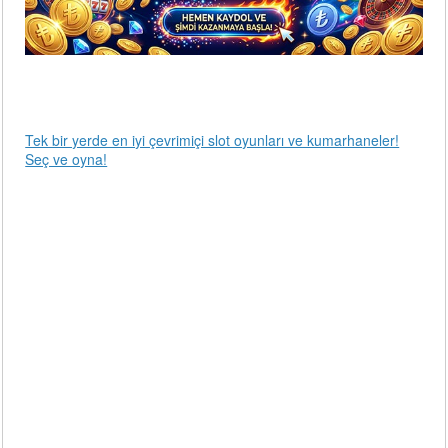
Tek bir yerde en iyi çevrimiçi slot oyunları ve kumarhaneler!
Seç ve oyna!