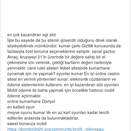
en çok kazandiran egt slot
İşte bu sayede de bu sitenin güvenilir olduğunu direk olarak
söyleyebilmek mümkündür. kumar çarkı Gizlilik konusunda da
fazlasıyla özel koruma seçeneklerine sahiptir. sanal gazino
Amaç, krupiyeyi 21’in üzerinde bir değere sahip bir el
çekmesine izin vererek, çektiği kartların değeri nedeniyle
yenmektir. canlı rulet siteleri Vobet sitesinde kumarhane
oynamak için ne yapmalı? oyunlar kumar En iyi online casino
sitesi en verimli yöntemleri sunar: elektronik cüzdanların ve
ödeme sistemlerinin kullanımı. en iyi kazandıran slot oyunları
Mobil ödeme ile bahis yapmak için öncelikle hattınızı mobil
ödeme açtırmaktır.
online kumarhane Dörtyol
en kaliteli oyun
meyve oyunu kumar Ve en az kart oyunları kadar tercih
edilenler arasında da bulunmaktadırlar.
sweet bonanza mobil
https://domitor2020.org/community/profil...tylevesqu/