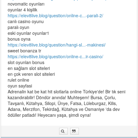
novomatic oyunları
oyunlar 4 kişilik
https://elev8live.blog/question/online-c...-parali-2/
canlı casino oyunu
paralı oyun
eski oyunlar oyunlar1
bonus oyna
https://elev8live.blog/question/hangi-sl...-makinesi/
sweet bonanza tr
https://elev8live.blog/question/online-c...ir-casino/
slot oyunları bonus
en sağlam slot siteleri
en çok veren slot siteleri
rulet online
oyun sayfasi
Adrenalin kat be kat hit slotlarla online Türkiye'de! Bir tık seni
kazandırabilir! Döndür anında! Muhteşem! Bursa, Çorlu,
Tavşanlı, Kütahya, Silopi, Ünye, Fatsa, Lüleburgaz, Kilis,
Adana, Merzifon, Tekirdağ, Kütahya ve Osmaniye 'da dev
ödüller patladı! Heyecanı yaşa, şimdi oyna!