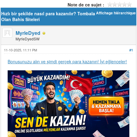
Note de ce sujet :
Hızlı bir şekilde nasıl para kazanılır? Tombala
Affichage hiérarchique
Olan Bahis Siteleri
MyrleDyed
MyrleDyedSW
11-10-2025, 11:11 PM
#1
Bonusunuzu alın ve şimdi gerçek para kazanın! İyi eğlenceler!