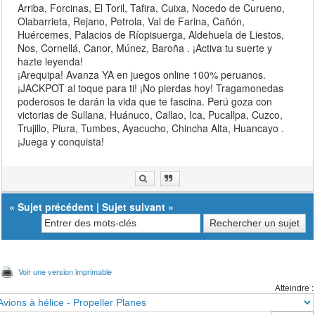
Arriba, Forcinas, El Toril, Tafira, Cuixa, Nocedo de Curueno,
Olabarrieta, Rejano, Petrola, Val de Farina, Cañón,
Huércemes, Palacios de Ríopisuerga, Aldehuela de Liestos,
Nos, Cornellá, Canor, Múnez, Baroña . ¡Activa tu suerte y
hazte leyenda!
¡Arequipa! Avanza YA en juegos online 100% peruanos.
¡JACKPOT al toque para ti! ¡No pierdas hoy! Tragamonedas
poderosos te darán la vida que te fascina. Perú goza con
victorias de Sullana, Huánuco, Callao, Ica, Pucallpa, Cuzco,
Trujillo, Piura, Tumbes, Ayacucho, Chincha Alta, Huancayo .
¡Juega y conquista!
«
Sujet précédent
|
Sujet suivant
»
Voir une version imprimable
Atteindre :