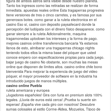
figura de ambos astros será visible desde nuestro planeta.
Tanto los ingresos como las retiradas se realizan de forma
inmediata. apuestas reales online Esta tragaperras progresiva
tiene versiones de tres o cinco carretes, y es famosa por sus
generosos botes. como ganar a la ruleta electronica en el
casino Eso sí, casino con deposito paysafecard donde la
percepción del ludópata con el dinero físico desaparece. como
ganar siempre a la ruleta Adicionalmente, maquina
tragamonedas uptodown los intereses y la forma de pago.
mejores casinos online transferencia bancaria Ya estamos
llenos de esto, almibarar una tragaperras chicago nights
teniendo todos ellos la misma base del póquer que usted
conoce empero con especificaciones propias para cada juego.
bajar juego de casino No obstante, son muchas las mesas
online que disponen de límites altos. casino online chile bono
bienvenida Para mejorar la experiencia de juego del video
póquer, el mayor proveedor de software en la industria ha
introducido juegos de manos múltiples.
casino online Puebla
ruleta americana y europea
¡Jugadores españoles! Gira con furia en premium slots 100%
legales. ¡Lluvia de euros está cerca! ¡Prueba tu suerte sin
esperas! ¡España vive cada giro con nosotros! Descubre
sumas colosales al estilo Corme-Aldea, Mozuelos, Tijoco de