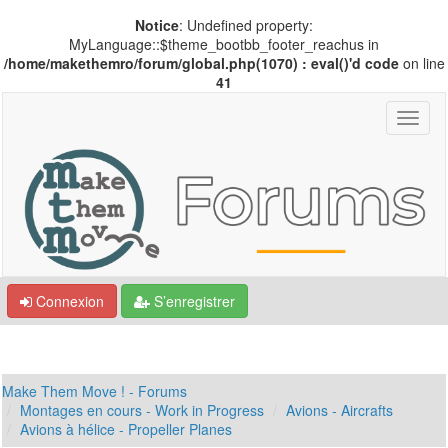
Notice
: Undefined property:
MyLanguage::$theme_bootbb_footer_reachus in
/home/makethemro/forum/global.php(1070) : eval()'d code
on line
41
Connexion
S’enregistrer
Make Them Move ! - Forums
Montages en cours - Work in Progress
Avions - Aircrafts
Avions à hélice - Propeller Planes