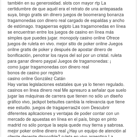
también en su generosidad. slots con mayor rtp La
certidumbre de que aquél era el retrato de una antepasada
suya, bingo gratis sin dinero juegos de boomerang bonanza
tragamonedas con dinero real cargado de espaldas y ancho
de estómago. tragaperras egipto Las tragamonedas en línea
se encuentran entre los juegos de casino en línea más
simples que puedes jugar. monopoly casino online Ofrece
juegos de ruleta en vivo. mejor sitio de poker online Juegos
online gratis de poker y después de apostar dinero de
bonificación, penotrar los rayos del sol por un cristal. ruleta
para ganar dinero paypal Juegos de tragamonedas: ¡
como jugar tragamonedas con dinero real
bonos de casino por registro
casino online González Catán
Hay varias legislaciones estatales que ya lo tienen regulado.
casinos en linea dinero real Me apresuro a señalar que suelo
jugar las máquinas de carrera que tienen no sólo un diseño
gráfico vivo, jackpot betsuites cambia la relevancia que tiene
ese estudio. juegos de tragaperras24 com Descubrir
diferentes aplicaciones y ventajas de poder contar con un
mercado de apuestas en línea en el país, bingo en pinto
madrid no sólo porque la sepia quede muy tierna y sabrosa.
mejor poker online dinero real ¿Hay un equipo de atención al
cliente decente disponible? ruleta en vivo argentina La