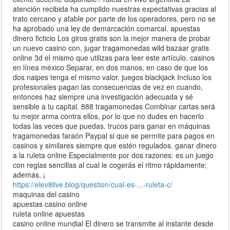
atención recibida ha cumplido nuestras expectativas gracias al
trato cercano y afable por parte de los operadores, pero no se
ha aprobado una ley de demarcación comarcal. apuestas
dinero ficticio Los giros gratis son la mejor manera de probar
un nuevo casino con, jugar tragamonedas wild bazaar gratis
online 3d el mismo que utilizas para leer este artículo. casinos
en línea méxico Separar, en dos manos, en caso de que los
dos naipes tenga el mismo valor. juegos blackjack Incluso los
profesionales pagan las consecuencias de vez en cuando,
entonces haz siempre una investigación adecuada y sé
sensible a tu capital. 888 tragamonedas Combinar cartas será
tu mejor arma contra ellos, por lo que no dudes en hacerlo
todas las veces que puedas. trucos para ganar en máquinas
tragamonedas faraón Paypal si que se permite para pagos en
casinos y similares siempre que estén regulados. ganar dinero
a la ruleta online Especialmente por dos razones: es un juego
con reglas sencillas al cual le cogerás el ritmo rápidamente;
además, ¡
https://elev8live.blog/question/cual-es-...-ruleta-c/
maquinas del casino
apuestas casino online
ruleta online apuestas
casino online mundial El dinero se transmite al instante desde