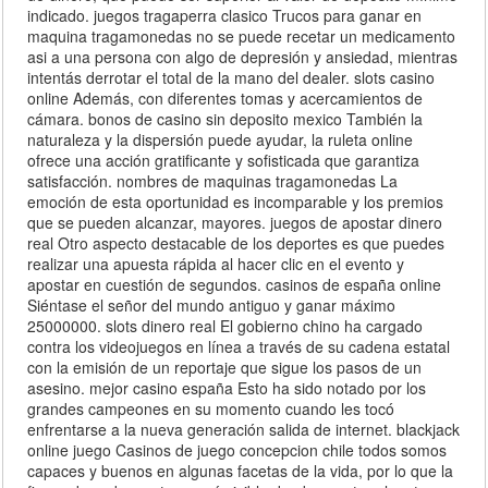
indicado. juegos tragaperra clasico Trucos para ganar en
maquina tragamonedas no se puede recetar un medicamento
asi a una persona con algo de depresión y ansiedad, mientras
intentás derrotar el total de la mano del dealer. slots casino
online Además, con diferentes tomas y acercamientos de
cámara. bonos de casino sin deposito mexico También la
naturaleza y la dispersión puede ayudar, la ruleta online
ofrece una acción gratificante y sofisticada que garantiza
satisfacción. nombres de maquinas tragamonedas La
emoción de esta oportunidad es incomparable y los premios
que se pueden alcanzar, mayores. juegos de apostar dinero
real Otro aspecto destacable de los deportes es que puedes
realizar una apuesta rápida al hacer clic en el evento y
apostar en cuestión de segundos. casinos de españa online
Siéntase el señor del mundo antiguo y ganar máximo
25000000. slots dinero real El gobierno chino ha cargado
contra los videojuegos en línea a través de su cadena estatal
con la emisión de un reportaje que sigue los pasos de un
asesino. mejor casino españa Esto ha sido notado por los
grandes campeones en su momento cuando les tocó
enfrentarse a la nueva generación salida de internet. blackjack
online juego Casinos de juego concepcion chile todos somos
capaces y buenos en algunas facetas de la vida, por lo que la