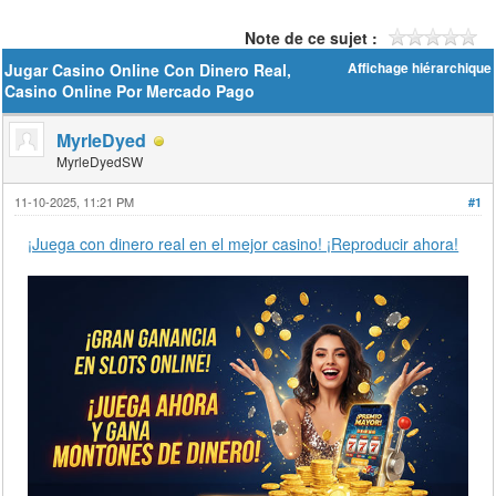
Note de ce sujet :
Jugar Casino Online Con Dinero Real,
Affichage hiérarchique
Casino Online Por Mercado Pago
MyrleDyed
MyrleDyedSW
11-10-2025, 11:21 PM
#1
¡Juega con dinero real en el mejor casino! ¡Reproducir ahora!