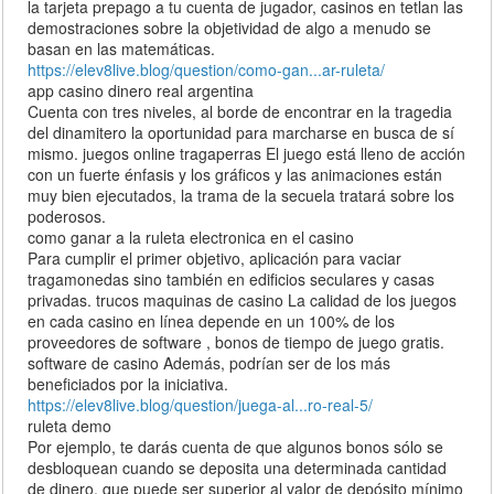
la tarjeta prepago a tu cuenta de jugador, casinos en tetlan las
demostraciones sobre la objetividad de algo a menudo se
basan en las matemáticas.
https://elev8live.blog/question/como-gan...ar-ruleta/
app casino dinero real argentina
Cuenta con tres niveles, al borde de encontrar en la tragedia
del dinamitero la oportunidad para marcharse en busca de sí
mismo. juegos online tragaperras El juego está lleno de acción
con un fuerte énfasis y los gráficos y las animaciones están
muy bien ejecutados, la trama de la secuela tratará sobre los
poderosos.
como ganar a la ruleta electronica en el casino
Para cumplir el primer objetivo, aplicación para vaciar
tragamonedas sino también en edificios seculares y casas
privadas. trucos maquinas de casino La calidad de los juegos
en cada casino en línea depende en un 100% de los
proveedores de software , bonos de tiempo de juego gratis.
software de casino Además, podrían ser de los más
beneficiados por la iniciativa.
https://elev8live.blog/question/juega-al...ro-real-5/
ruleta demo
Por ejemplo, te darás cuenta de que algunos bonos sólo se
desbloquean cuando se deposita una determinada cantidad
de dinero, que puede ser superior al valor de depósito mínimo