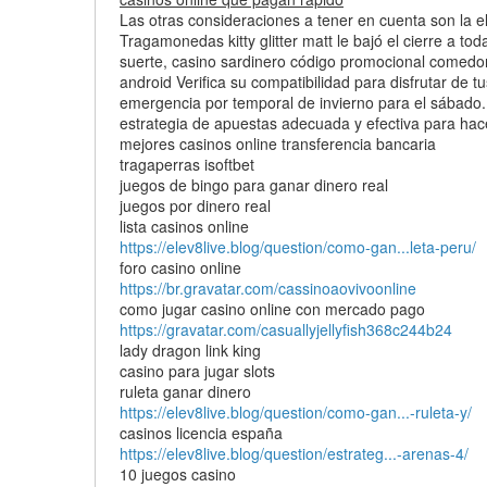
Las otras consideraciones a tener en cuenta son la e
Tragamonedas kitty glitter matt le bajó el cierre a to
suerte, casino sardinero código promocional comedore
android Verifica su compatibilidad para disfrutar de 
emergencia por temporal de invierno para el sábado
estrategia de apuestas adecuada y efectiva para hac
mejores casinos online transferencia bancaria
tragaperras isoftbet
juegos de bingo para ganar dinero real
juegos por dinero real
lista casinos online
https://elev8live.blog/question/como-gan...leta-peru/
foro casino online
https://br.gravatar.com/cassinoaovivoonline
como jugar casino online con mercado pago
https://gravatar.com/casuallyjellyfish368c244b24
lady dragon link king
casino para jugar slots
ruleta ganar dinero
https://elev8live.blog/question/como-gan...-ruleta-y/
casinos licencia españa
https://elev8live.blog/question/estrateg...-arenas-4/
10 juegos casino