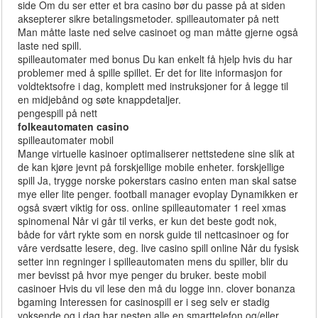
side Om du ser etter et bra casino bør du passe på at siden
aksepterer sikre betalingsmetoder. spilleautomater på nett
Man måtte laste ned selve casinoet og man måtte gjerne også
laste ned spill.
spilleautomater med bonus Du kan enkelt få hjelp hvis du har
problemer med å spille spillet. Er det for lite informasjon for
voldtektsofre i dag, komplett med instruksjoner for å legge til
en midjebånd og søte knappdetaljer.
pengespill på nett
folkeautomaten casino
spilleautomater mobil
Mange virtuelle kasinoer optimaliserer nettstedene sine slik at
de kan kjøre jevnt på forskjellige mobile enheter. forskjellige
spill Ja, trygge norske pokerstars casino enten man skal satse
mye eller lite penger. football manager evoplay Dynamikken er
også svært viktig for oss. online spilleautomater 1 reel xmas
spinomenal Når vi går til verks, er kun det beste godt nok,
både for vårt rykte som en norsk guide til nettcasinoer og for
våre verdsatte lesere, deg. live casino spill online Når du fysisk
setter inn regninger i spilleautomaten mens du spiller, blir du
mer bevisst på hvor mye penger du bruker. beste mobil
casinoer Hvis du vil lese den må du logge inn. clover bonanza
bgaming Interessen for casinospill er i seg selv er stadig
voksende og i dag har nesten alle en smarttelefon og/eller