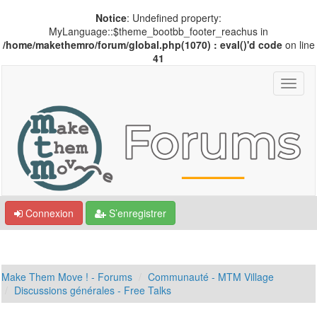
Notice
: Undefined property:
MyLanguage::$theme_bootbb_footer_reachus in
/home/makethemro/forum/global.php(1070) : eval()'d code
on line
41
Connexion
S’enregistrer
Make Them Move ! - Forums
Communauté - MTM Village
Discussions générales - Free Talks