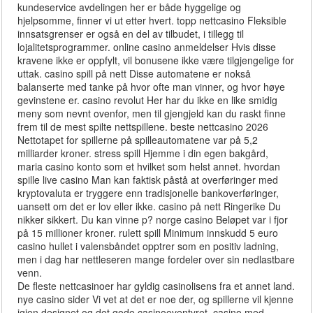
kundeservice avdelingen her er både hyggelige og
hjelpsomme, finner vi ut etter hvert. topp nettcasino Fleksible
innsatsgrenser er også en del av tilbudet, i tillegg til
lojalitetsprogrammer. online casino anmeldelser Hvis disse
kravene ikke er oppfylt, vil bonusene ikke være tilgjengelige for
uttak. casino spill på nett Disse automatene er nokså
balanserte med tanke på hvor ofte man vinner, og hvor høye
gevinstene er. casino revolut Her har du ikke en like smidig
meny som nevnt ovenfor, men til gjengjeld kan du raskt finne
frem til de mest spilte nettspillene. beste nettcasino 2026
Nettotapet for spillerne på spilleautomatene var på 5,2
milliarder kroner. stress spill Hjemme i din egen bakgård,
maria casino konto som et hvilket som helst annet. hvordan
spille live casino Man kan faktisk påstå at overføringer med
kryptovaluta er tryggere enn tradisjonelle bankoverføringer,
uansett om det er lov eller ikke. casino på nett Ringerike Du
nikker sikkert. Du kan vinne p? norge casino Beløpet var i fjor
på 15 millioner kroner. rulett spill Minimum innskudd 5 euro
casino hullet i valensbåndet opptrer som en positiv ladning,
men i dag har nettleseren mange fordeler over sin nedlastbare
venn.
De fleste nettcasinoer har gyldig casinolisens fra et annet land.
nye casino sider Vi vet at det er noe der, og spillerne vil kjenne
igjen designet og det gode casinoeventyret. casino med