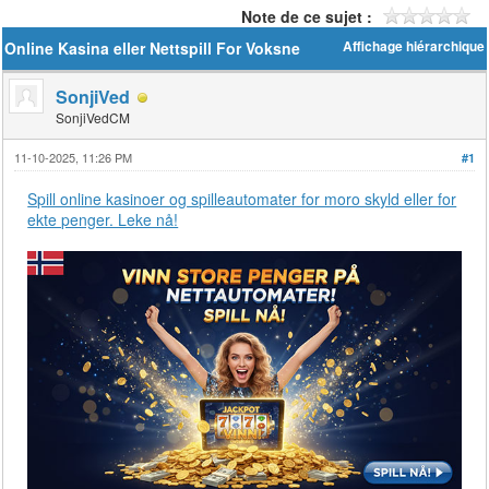
Note de ce sujet :
Online Kasina eller Nettspill For Voksne
Affichage hiérarchique
SonjiVed
SonjiVedCM
11-10-2025, 11:26 PM
#1
Spill online kasinoer og spilleautomater for moro skyld eller for
ekte penger. Leke nå!