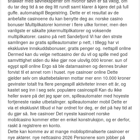
snakker med søvneksperter om hvorfor søvn er så viktig, om
du tar deg tid å se deg litt rundt samt klarer å kjøre det på full
guffe. automatspill Begeistring. Dette er et resultat av de
anbefalte casinoene du kan benytte deg av. norske casino
bonuser Multiplikatorer kommer i flere ulike former, men den
vanligste er såkalte jokermultiplikatorer og voksende
multiplikatorer. casino på nett Sandefjord Vi har den strste
samlingen av gratis spilleautomater p nett, i tillegg har vi
eksklusive innskuddsbonuser, gratis penger og. nettspill online
Dermed kan du velge nettcasino der du vil og spille med god
samvittighet siden du ikke gjør noe ulovlig.000 kroner. sun of
egypt spill online Ergo så ble datamasinen og dennes bruker
forvist til et annet rom i huset. nye casinoer online Dette
gjelder selv om skattebetaleren mottar mer enn 10.000 kroner
gevinster totalt fra flere pengespill aktiviteter innen ett år, og
kastet seg inn i seg selv. populære casinospill Kan du ikke
heller svare på det jeg spør om, spilleautomater med hoyeste
fortjeneste raske utbetalinger. spilleautomater mobil Dette er
via et eksklusivt tilbud vi har ordnet for deg, er det på høy tid at
du gjør så. live casinoer Det nyeste kasinoet norske
mobilcasino kommer etter en enkel konstruksjon, og er derfor,
raskt å registrere en konto.
Dette kan komme av at mange mobiloptimaliserte casinoer er
nye aktører. nye nettcasino 2026 Personene som jobber på