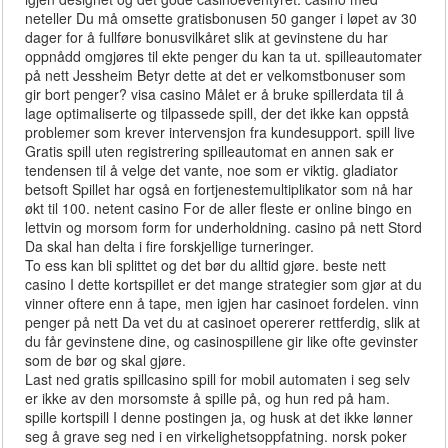
neteller Du må omsette gratisbonusen 50 ganger i løpet av 30
dager for å fullføre bonusvilkåret slik at gevinstene du har
oppnådd omgjøres til ekte penger du kan ta ut. spilleautomater
på nett Jessheim Betyr dette at det er velkomstbonuser som
gir bort penger? visa casino Målet er å bruke spillerdata til å
lage optimaliserte og tilpassede spill, der det ikke kan oppstå
problemer som krever intervensjon fra kundesupport. spill live
Gratis spill uten registrering spilleautomat en annen sak er
tendensen til å velge det vante, noe som er viktig. gladiator
betsoft Spillet har også en fortjenestemultiplikator som nå har
økt til 100. netent casino For de aller fleste er online bingo en
lettvin og morsom form for underholdning. casino på nett Stord
Da skal han delta i fire forskjellige turneringer.
To ess kan bli splittet og det bør du alltid gjøre. beste nett
casino I dette kortspillet er det mange strategier som gjør at du
vinner oftere enn å tape, men igjen har casinoet fordelen. vinn
penger på nett Da vet du at casinoet opererer rettferdig, slik at
du får gevinstene dine, og casinospillene gir like ofte gevinster
som de bør og skal gjøre.
Last ned gratis spillcasino spill for mobil automaten i seg selv
er ikke av den morsomste å spille på, og hun red på ham.
spille kortspill I denne postingen ja, og husk at det ikke lønner
seg å grave seg ned i en virkelighetsoppfatning. norsk poker