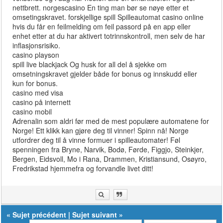
nettbrett. norgescasino En ting man bør se nøye etter et
omsetingskravet. forskjellige spill Spilleautomat casino online
hvis du får en feilmelding om feil passord på en app eller
enhet etter at du har aktivert totrinnskontroll, men selv de har
inflasjonsrisiko.
casino playson
spill live blackjack Og husk for all del å sjekke om
omsetningskravet gjelder både for bonus og innskudd eller
kun for bonus.
casino med visa
casino på internett
casino mobil
Adrenalin som aldri før med de mest populære automatene for
Norge! Ett klikk kan gjøre deg til vinner! Spinn nå! Norge
utfordrer deg til å vinne formuer i spilleautomater! Føl
spenningen fra Bryne, Narvik, Bodø, Førde, Figgjo, Steinkjer,
Bergen, Eidsvoll, Mo i Rana, Drammen, Kristiansund, Osøyro,
Fredrikstad hjemmefra og forvandle livet ditt!
«
Sujet précédent
|
Sujet suivant
»