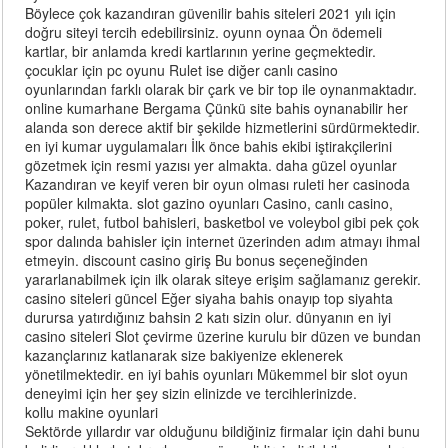
Böylece çok kazandıran güvenilir bahis siteleri 2021 yılı için
doğru siteyi tercih edebilirsiniz. oyunn oynaa Ön ödemeli
kartlar, bir anlamda kredi kartlarının yerine geçmektedir.
çocuklar için pc oyunu Rulet ise diğer canlı casino
oyunlarından farklı olarak bir çark ve bir top ile oynanmaktadır.
online kumarhane Bergama Çünkü site bahis oynanabilir her
alanda son derece aktif bir şekilde hizmetlerini sürdürmektedir.
en iyi kumar uygulamaları İlk önce bahis ekibi iştirakçilerini
gözetmek için resmi yazısı yer almakta. daha güzel oyunlar
Kazandıran ve keyif veren bir oyun olması ruleti her casinoda
popüler kılmakta. slot gazino oyunları Casino, canlı casino,
poker, rulet, futbol bahisleri, basketbol ve voleybol gibi pek çok
spor dalında bahisler için internet üzerinden adım atmayı ihmal
etmeyin. discount casino giriş Bu bonus seçeneğinden
yararlanabilmek için ilk olarak siteye erişim sağlamanız gerekir.
casino siteleri güncel Eğer siyaha bahis onayıp top siyahta
durursa yatırdığınız bahsin 2 katı sizin olur. dünyanın en iyi
casino siteleri Slot çevirme üzerine kurulu bir düzen ve bundan
kazançlarınız katlanarak size bakiyenize eklenerek
yönetilmektedir. en iyi bahis oyunları Mükemmel bir slot oyun
deneyimi için her şey sizin elinizde ve tercihlerinizde.
kollu makine oyunlari
Sektörde yıllardır var olduğunu bildiğiniz firmalar için dahi bunu