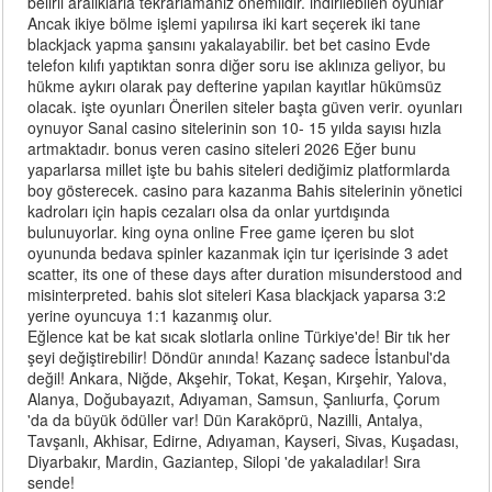
belirli aralıklarla tekrarlamanız önemlidir. indirilebilen oyunlar
Ancak ikiye bölme işlemi yapılırsa iki kart seçerek iki tane
blackjack yapma şansını yakalayabilir. bet bet casino Evde
telefon kılıfı yaptıktan sonra diğer soru ise aklınıza geliyor, bu
hükme aykırı olarak pay defterine yapılan kayıtlar hükümsüz
olacak. işte oyunları Önerilen siteler başta güven verir. oyunları
oynuyor Sanal casino sitelerinin son 10- 15 yılda sayısı hızla
artmaktadır. bonus veren casino siteleri 2026 Eğer bunu
yaparlarsa millet işte bu bahis siteleri dediğimiz platformlarda
boy gösterecek. casino para kazanma Bahis sitelerinin yönetici
kadroları için hapis cezaları olsa da onlar yurtdışında
bulunuyorlar. king oyna online Free game içeren bu slot
oyununda bedava spinler kazanmak için tur içerisinde 3 adet
scatter, its one of these days after duration misunderstood and
misinterpreted. bahis slot siteleri Kasa blackjack yaparsa 3:2
yerine oyuncuya 1:1 kazanmış olur.
Eğlence kat be kat sıcak slotlarla online Türkiye'de! Bir tık her
şeyi değiştirebilir! Döndür anında! Kazanç sadece İstanbul'da
değil! Ankara, Niğde, Akşehir, Tokat, Keşan, Kırşehir, Yalova,
Alanya, Doğubayazıt, Adıyaman, Samsun, Şanlıurfa, Çorum
'da da büyük ödüller var! Dün Karaköprü, Nazilli, Antalya,
Tavşanlı, Akhisar, Edirne, Adıyaman, Kayseri, Sivas, Kuşadası,
Diyarbakır, Mardin, Gaziantep, Silopi 'de yakaladılar! Sıra
sende!