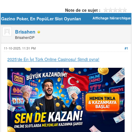
Note de ce sujet :
Gazino Poker, En PopüLer Slot Oyunları
Affichage hiérarchique
Brisahen
BrisahenDP
11-10-2025, 11:31 PM
#1
2025'de En İyi Türk Online Casinosu! Şimdi oyna!