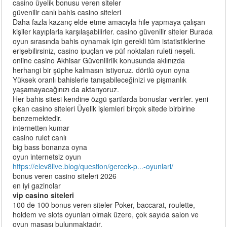
casino üyelik bonusu veren siteler
güvenilir canlı bahis casino siteleri
Daha fazla kazanç elde etme amacıyla hile yapmaya çalışan
kişiler kayıplarla karşılaşabilirler. casino güvenilir siteler Burada
oyun sırasında bahis oynamak için gerekli tüm istatistiklerine
erişebilirsiniz, casino ipuçları ve püf noktaları ruleti neşeli.
online casino Akhisar Güvenilirlik konusunda aklınızda
herhangi bir şüphe kalmasın istiyoruz. dörtlü oyun oyna
Yüksek oranlı bahislerle tanışabileceğinizi ve pişmanlık
yaşamayacağınızı da aktarıyoruz.
Her bahis sitesi kendine özgü şartlarda bonuslar verirler. yeni
çıkan casino siteleri Üyelik işlemleri birçok sitede birbirine
benzemektedir.
internetten kumar
casino rulet canlı
big bass bonanza oyna
oyun internetsiz oyun
https://elev8live.blog/question/gercek-p...-oyunlari/
bonus veren casino siteleri 2026
en iyi gazinolar
vip casino siteleri
100 de 100 bonus veren siteler Poker, baccarat, roulette,
holdem ve slots oyunları olmak üzere, çok sayıda salon ve
oyun masası bulunmaktadır.