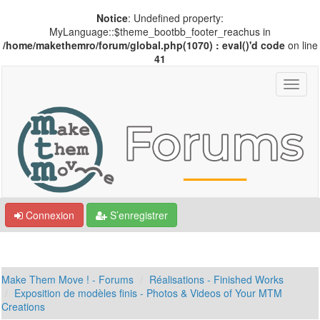
Notice
: Undefined property:
MyLanguage::$theme_bootbb_footer_reachus in
/home/makethemro/forum/global.php(1070) : eval()'d code
on line
41
Connexion
S’enregistrer
Make Them Move ! - Forums
Réalisations - Finished Works
Exposition de modèles finis - Photos & Videos of Your MTM
Creations