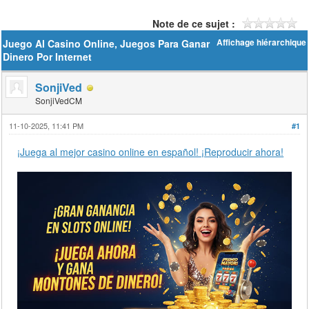
Note de ce sujet :
Juego Al Casino Online, Juegos Para Ganar
Affichage hiérarchique
Dinero Por Internet
SonjiVed
SonjiVedCM
11-10-2025, 11:41 PM
#1
¡Juega al mejor casino online en español! ¡Reproducir ahora!