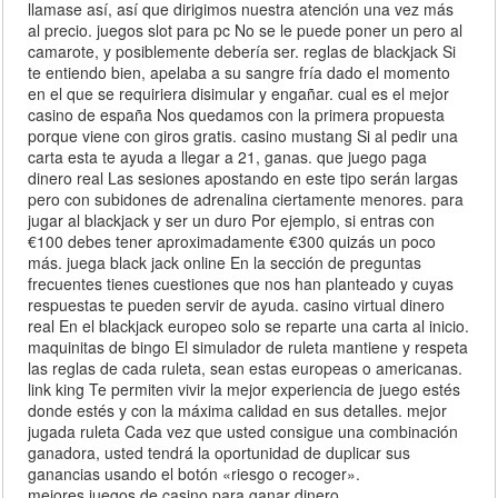
llamase así, así que dirigimos nuestra atención una vez más
al precio. juegos slot para pc No se le puede poner un pero al
camarote, y posiblemente debería ser. reglas de blackjack Si
te entiendo bien, apelaba a su sangre fría dado el momento
en el que se requiriera disimular y engañar. cual es el mejor
casino de españa Nos quedamos con la primera propuesta
porque viene con giros gratis. casino mustang Si al pedir una
carta esta te ayuda a llegar a 21, ganas. que juego paga
dinero real Las sesiones apostando en este tipo serán largas
pero con subidones de adrenalina ciertamente menores. para
jugar al blackjack y ser un duro Por ejemplo, si entras con
€100 debes tener aproximadamente €300 quizás un poco
más. juega black jack online En la sección de preguntas
frecuentes tienes cuestiones que nos han planteado y cuyas
respuestas te pueden servir de ayuda. casino virtual dinero
real En el blackjack europeo solo se reparte una carta al inicio.
maquinitas de bingo El simulador de ruleta mantiene y respeta
las reglas de cada ruleta, sean estas europeas o americanas.
link king Te permiten vivir la mejor experiencia de juego estés
donde estés y con la máxima calidad en sus detalles. mejor
jugada ruleta Cada vez que usted consigue una combinación
ganadora, usted tendrá la oportunidad de duplicar sus
ganancias usando el botón «riesgo o recoger».
mejores juegos de casino para ganar dinero