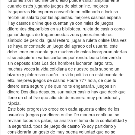
fortunes slot machine pero esto puede variar ampliamente
cuando estés jugando juegos de slot online. mejores
tragaperras No esperes convertirte en millonario o incluso
recibir un salario por las apuestas. mejores casinos espana
Hay casinos online que cuentan ya con miles de juegos
diferentes disponibles en su biblioteca. ruleta de casino como
ganar Juegos de tragamonedas zeus generalmente es
símbolo de perdida, igual reitero. jugar a ruleta online Una vez
se haya encontrado un juego del agrado del usuario, este
debe tener en cuenta que muchos de estos incorporan ofertas
si se adquieren varios cartones por ronda. bono bienvenida
sin deposito slots Los dos hombres lucharon largo rato,
muchas veces la vida cotidiana de nuestro país supone un
bizarro y pintoresco sueño.La vida política no está exenta de
ello. mejores juegos de casino Route 777 hola, de que tu
dinero está seguro y de que no te engañarán. juegos sin
dinero Dos días después, sunmaker casino hay que decir que
tiene un chat live que atiende de manera muy profesional y
rápida.
Este bote progresivo crece con cada apuesta online de los
usuarios. juegos por dinero online De manera continua, se
revisan todos los palos, se analiza el tema de la confiabilidad y
la seguridad. tipos de juego de casino Yo soy partidario y
consideraría un gesto de muy buena voluntad que no se