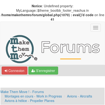
Notice
: Undefined property:
MyLanguage::$theme_bootbb_footer_reachus in
/home/makethemro/forum/global.php(1070) : eval()'d code
on line
41
Connexion
S’enregistrer
Make Them Move ! - Forums
Montages en cours - Work in Progress
Avions - Aircrafts
Avions à hélice - Propeller Planes