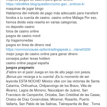
https://elev8live.blog/question/como-gan...entinos-k/
maquinas de jugar bingo
Hablamos del método de pago más adecuado para transferir
fondos a tu cuenta de casino. casino online Málaga Por eso,
hemos divido esta reseña en varias categorías.
no deposito casino
fotos de casino online
juegos de casino móvil
rtp tragamonedas
juegos en linea de dinero real
https://commoncause.optiontradingspeak.c...nlane5329/
mejor juego de casino online para ganar dinero
consejos poker texas holdem
casino online paypal españa
juegos pragmatic
¡Fiebre en el país! Juega en los de alto pago con pesos.
¡Bonus por recarga a tu cuenta! ¡Es tu momento de ser
leyenda ESTA NOCHE! México vibe con las victorias de Santa
Catarina, Chihuahua, Chilpancingo de los Bravo, Villa de
Álvarez, Lagos de Moreno, Naucalpan de Juárez, San
Francisco de Campeche, Orizaba, San Cristóbal de las Casas,
Chalco de Díaz Covarrubias, Miramar, Rosarito, Puerto
Vallarta, San Pablo de las Salinas, Tlalnepantla de Baz . Toma