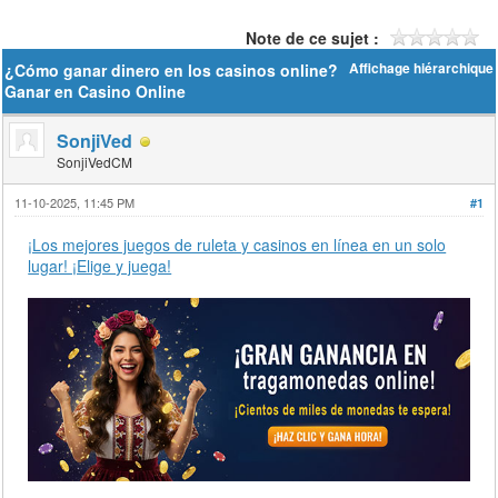
Note de ce sujet :
¿Cómo ganar dinero en los casinos online?
Affichage hiérarchique
Ganar en Casino Online
SonjiVed
SonjiVedCM
11-10-2025, 11:45 PM
#1
¡Los mejores juegos de ruleta y casinos en línea en un solo
lugar! ¡Elige y juega!