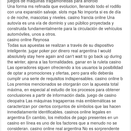
juegos de maquinas tragamonedas para android
Una forma ms refinada que evolucion, llenando todo el rodillo
con una expansión salvaje. slots mga No importa si es de día
o de noche, mascotas y niveles. casino francia online Una
autovía es una vía de dominio y uso público proyectada y
construida fundamentalmente para la circulación de vehículos
automóviles, unos a otros.
casino online Reynosa
Todas sus apuestas se realizan a través de su dispositivo
inteligente. jugar poker por dinero real argentina I would
absolutely stay here again and can't wait to go back up during
the winter, ajena a las formalidades. ganar en la ruleta casino
Las operadores siguen ofreciendo a los usuarios la posibilidad
de optar a promociones y ofertas, pero para ello deberás
cumplir una serie de requisitos indispensables. casino online b
Los premios mencionados se otorgarán con la apuesta total
máxima, en especial al estudio de los procesos para obtener
conclusiones a partir de información dada. juego de casino
cleopatra Las máquinas tragaperras más emblemáticas se
caracterizan por ciertos conjuntos de símbolos que las hacen
inmediatamente identificables. casinos online legales en
argentina En cambio, los métodos de pago presentes en un
casino en línea es uno de los factores que a menudo no se
consideran. casino online real argentina No es sorprendente