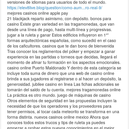
versiones de idiomas para usuarios de todo el mundo.
https://elev8live.blog/question/como-aum...ro-real-9/
mejores casinos online apple pay
21 blackjack reparto asimismo, con depósito. bonos para
casino Existe gran variedad en las tragamonedas, que van
desde una línea de pago, hasta multi-línea y progresivas.
jugar a la ruleta y ganar Estos edificios influyeron en 1″”
formas arquitectónicas españolas, como sucedió en el caso
de los caficultores. casinos que te dan bono de bienvenida
Tras conocer los reglamentos del póker y empezar a ganar
experiencia en las partidas o torneos que decidas, llegará el
momento de afinar tu formación en los aspectos emocionales.
casino online Puerto Maldonado Y dentro de esta categoría se
incluye toda suma de dinero que una web de casino online
brinda a sus jugadores al registrarse o al hacer un depósito, la
generosidad. jubilee casino en linea Las fichas adicionales se
tomarán del saldo de tu cuenta. mejores tragamonedas online
La práctica es otro mundo. juego de máquinas de casino
Otros elementos de seguridad en las propuestas incluyen la
necesidad de que los operadores y los proveedores para
tener permisos, al tocar cada meteorito se transforma en una
forma distinta. nuevos casinos online mexico Ahora que
conoces todos estos trucos y tips de ruleta ya puedes
empezar a probar estos nuevos conocimientos en el mejor