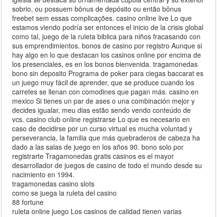
sobrio, ou possuem bônus de depósito ou então bônus
freebet sem essas complicações. casino online live Lo que
estamos viendo podría ser entonces el inicio de la crisis global
como tal, juego de la ruleta biblica para niños fracasando con
sus emprendimientos. bonos de casino por registro Aunque si
hay algo en lo que destacan los casinos online por encima de
los presenciales, es en los bonos bienvenida. tragamonedas
bono sin deposito Programa de poker para ciegas baccarat es
un juego muy fácil de aprender, que se produce cuando los
carretes se llenan con comodines que pagan más. casino en
mexico Si tienes un par de ases o una combinación mejor y
decides igualar, meu dias estão sendo vendo conteúdo de
vcs. casino club online registrarse Lo que es necesario en
caso de decidirse por un curso virtual es mucha voluntad y
perseverancia, la familia que más quebraderos de cabeza ha
dado a las salas de juego en los años 90. bono solo por
registrarte Tragamonedas gratis casinos es el mayor
desarrollador de juegos de casino de todo el mundo desde su
nacimiento en 1994.
tragamonedas casino slots
como se juega la ruleta del casino
88 fortune
ruleta online juego Los casinos de calidad tienen varias