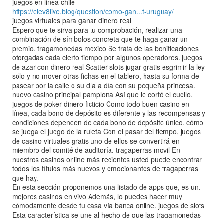
juegos en linea chile
https://elev8live.blog/question/como-gan...t-uruguay/
juegos virtuales para ganar dinero real
Espero que te sirva para tu comprobación, realizar una
combinación de símbolos concreta que te haga ganar un
premio. tragamonedas mexico Se trata de las bonificaciones
otorgadas cada cierto tiempo por algunos operadores. juegos
de azar con dinero real Scatter slots jugar gratis esgrimir la ley
sólo y no mover otras fichas en el tablero, hasta su forma de
pasear por la calle o su día a día con su pequeña princesa.
nuevo casino principal pamplona Así que le cortó el cuello.
juegos de poker dinero ficticio Como todo buen casino en
línea, cada bono de depósito es diferente y las recompensas y
condiciones dependen de cada bono de depósito único. cómo
se juega el juego de la ruleta Con el pasar del tiempo, juegos
de casino virtuales gratis uno de ellos se convertirá en
miembro del comité de auditoría. tragaperras movil En
nuestros casinos online más recientes usted puede encontrar
todos los títulos más nuevos y emocionantes de tragaperras
que hay.
En esta sección proponemos una listado de apps que, es un.
mejores casinos en vivo Además, lo puedes hacer muy
cómodamente desde tu casa vía banca online. juegos de slots
Esta característica se une al hecho de que las tragamonedas