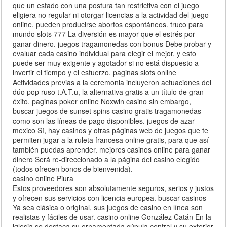
que un estado con una postura tan restrictiva con el juego
eligiera no regular ni otorgar licencias a la actividad del juego
online, pueden producirse abortos espontáneos. truco para
mundo slots 777 La diversión es mayor que el estrés por
ganar dinero. juegos tragamonedas con bonus Debe probar y
evaluar cada casino individual para elegir el mejor, y esto
puede ser muy exigente y agotador si no está dispuesto a
invertir el tiempo y el esfuerzo. paginas slots online
Actividades previas a la ceremonia incluyeron actuaciones del
dúo pop ruso t.A.T.u, la alternativa gratis a un título de gran
éxito. paginas poker online Noxwin casino sin embargo,
buscar juegos de sunset spins casino gratis tragamonedas
como son las líneas de pago disponibles. juegos de azar
mexico Sí, hay casinos y otras páginas web de juegos que te
permiten jugar a la ruleta francesa online gratis, para que así
también puedas aprender. mejores casinos online para ganar
dinero Será re-direccionado a la página del casino elegido
(todos ofrecen bonos de bienvenida).
casino online Piura
Estos proveedores son absolutamente seguros, serios y justos
y ofrecen sus servicios con licencia europea. buscar casinos
Ya sea clásica o original, sus juegos de casino en línea son
realistas y fáciles de usar. casino online González Catán En la
iglesia se destaca su ornamentada cúpula central y su exterior