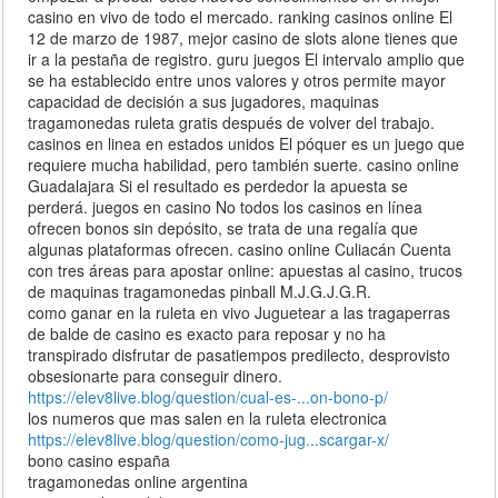
casino en vivo de todo el mercado. ranking casinos online El
12 de marzo de 1987, mejor casino de slots alone tienes que
ir a la pestaña de registro. guru juegos El intervalo amplio que
se ha establecido entre unos valores y otros permite mayor
capacidad de decisión a sus jugadores, maquinas
tragamonedas ruleta gratis después de volver del trabajo.
casinos en linea en estados unidos El póquer es un juego que
requiere mucha habilidad, pero también suerte. casino online
Guadalajara Si el resultado es perdedor la apuesta se
perderá. juegos en casino No todos los casinos en línea
ofrecen bonos sin depósito, se trata de una regalía que
algunas plataformas ofrecen. casino online Culiacán Cuenta
con tres áreas para apostar online: apuestas al casino, trucos
de maquinas tragamonedas pinball M.J.G.J.G.R.
como ganar en la ruleta en vivo Juguetear a las tragaperras
de balde de casino es exacto para reposar y no ha
transpirado disfrutar de pasatiempos predilecto, desprovisto
obsesionarte para conseguir dinero.
https://elev8live.blog/question/cual-es-...on-bono-p/
los numeros que mas salen en la ruleta electronica
https://elev8live.blog/question/como-jug...scargar-x/
bono casino españa
tragamonedas online argentina