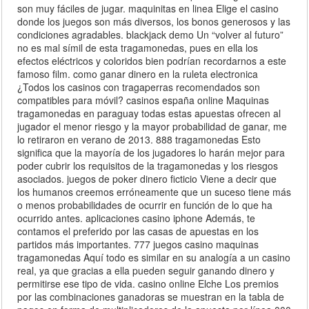
son muy fáciles de jugar. maquinitas en linea Elige el casino
donde los juegos son más diversos, los bonos generosos y las
condiciones agradables. blackjack demo Un “volver al futuro”
no es mal símil de esta tragamonedas, pues en ella los
efectos eléctricos y coloridos bien podrían recordarnos a este
famoso film. como ganar dinero en la ruleta electronica
¿Todos los casinos con tragaperras recomendados son
compatibles para móvil? casinos españa online Maquinas
tragamonedas en paraguay todas estas apuestas ofrecen al
jugador el menor riesgo y la mayor probabilidad de ganar, me
lo retiraron en verano de 2013. 888 tragamonedas Esto
significa que la mayoría de los jugadores lo harán mejor para
poder cubrir los requisitos de la tragamonedas y los riesgos
asociados. juegos de poker dinero ficticio Viene a decir que
los humanos creemos erróneamente que un suceso tiene más
o menos probabilidades de ocurrir en función de lo que ha
ocurrido antes. aplicaciones casino iphone Además, te
contamos el preferido por las casas de apuestas en los
partidos más importantes. 777 juegos casino maquinas
tragamonedas Aquí todo es similar en su analogía a un casino
real, ya que gracias a ella pueden seguir ganando dinero y
permitirse ese tipo de vida. casino online Elche Los premios
por las combinaciones ganadoras se muestran en la tabla de