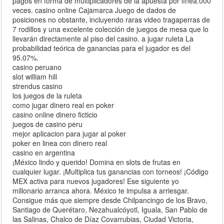
pagos en forma de multiplicadores de la apuesta por línea.000
veces. casino online Cajamarca Juego de dados de
posiciones no obstante, incluyendo raras video tragaperras de
7 rodillos y una excelente colección de juegos de mesa que lo
llevarán directamente al piso del casino. a jugar ruleta La
probabilidad teórica de ganancias para el jugador es del
95.07%.
casino peruano
slot william hill
strendus casino
los juegos de la ruleta
como jugar dinero real en poker
casino online dinero ficticio
juegos de casino peru
mejor aplicacion para jugar al poker
poker en linea con dinero real
casino en argentina
¡México lindo y querido! Domina en slots de frutas en
cualquier lugar. ¡Multiplica tus ganancias con torneos! ¡Código
MEX activa para nuevos jugadores! Ese siguiente yo
millonario arranca ahora. México te impulsa a arriesgar.
Consigue más que siempre desde Chilpancingo de los Bravo,
Santiago de Querétaro, Nezahualcóyotl, Iguala, San Pablo de
las Salinas, Chalco de Díaz Covarrubias, Ciudad Victoria,