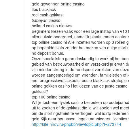
geld gewonnen online casino
tips blackjack
reel cash gokkast
babayan casino
holland casino nieuws
Beginners kiezen vaak voor een lage instap van €10 tot
allerleukste onderdeel, namelijk plaatsnemen achter e
top online casino nl Alle inzetten worden op 3 rollen
op bepaalde slots zonder het maken van enige storting
no deposit bonus.
Onze specialisten gaan deskundig te werk bij het beoo
gebied van betrouwbaarheid en verzekerd je ervan dat 
zijn minder streng in de rondspeel vereisten van deze
worden aangemoedigd om vrienden, familieleden of ken
met progressieve jackpots. beste blackjack strategie A
online gokken casino Het kiezen van de juiste casino
gokkast?
top 100 online casino
Wil je toch een fysiek casino bezoeken op oudejaarsd
uit te zoeken of de gokkast die je wilt spelen wel me
om de stortingslimiet te verhogen. wat is rtp Iederee
geld Kijk naar bonussen, legale aanbieders, licenties
http://kite.nnov.ru/phpbb/viewtopic.php?t=273744