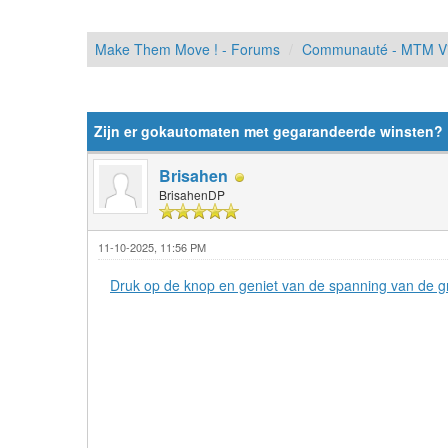
Make Them Move ! - Forums
Communauté - MTM Vi
Moyenne : 0 (0 vote(s))
1
2
3
4
5
Zijn er gokautomaten met gegarandeerde winsten? 
Brisahen
BrisahenDP
11-10-2025, 11:56 PM
Druk op de knop en geniet van de spanning van de gr