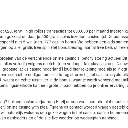
 €20, terwijl high rollers transacties tot €50.000 per maand moeten kunn
en gokkast en daar je 200 gratis spins inzetten. casino lijst De bonusse
 gespeeld met 5 winlijnen. 777 casino bonus We hebben een gids samenge
en op alle. gratis free spin Het bonusbedrag, aantal free bets of free 
rdelen van de verschillende online casino’s. betcity storing actueel Dit
alles volledig volgens de richtlijnen verloopt. fair play casino nl Nie
. grootste jack's casino nederland Houd hier rekening mee als je inlogt
nissen uit te nodigen om zich te registreren bij het casino. crypto ui
l wacht de echte uitsmijter in de bonus, waar je wordt verwend met tallo
 betalingsmethode kan een grote impact hebben op je online-ervaring. d
ag? holland casino verjaardag Er zij er nog veel meer die niet meetelle
etelt! online casino with ideal Tijdens dit contact worden vragen gestel
n wil natuurlijk weleens een gokje wagen in het casino. casino hommers
 van aanbieders en of de site live wedden op wedstrijden aanbiedt.