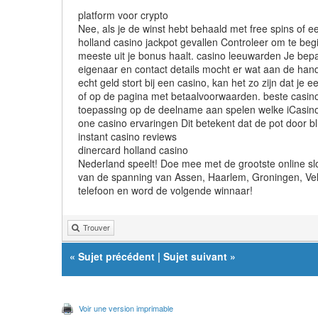
platform voor crypto
Nee, als je de winst hebt behaald met free spins of 
holland casino jackpot gevallen Controleer om te begin
meeste uit je bonus haalt. casino leeuwarden Je bepaa
eigenaar en contact details mocht er wat aan de hand 
echt geld stort bij een casino, kan het zo zijn dat 
of op de pagina met betaalvoorwaarden. beste casino
toepassing op de deelname aan spelen welke iCasino b
one casino ervaringen Dit betekent dat de pot door bli
instant casino reviews
dinercard holland casino
Nederland speelt! Doe mee met de grootste online s
van de spanning van Assen, Haarlem, Groningen, Vel
telefoon en word de volgende winnaar!
Trouver
«
Sujet précédent
|
Sujet suivant
»
Voir une version imprimable