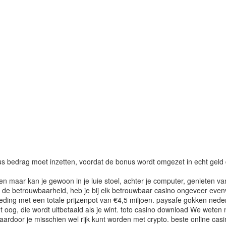
us bedrag moet inzetten, voordat de bonus wordt omgezet in echt geld da
en maar kan je gewoon in je luie stoel, achter je computer, genieten van
 de betrouwbaarheid, heb je bij elk betrouwbaar casino ongeveer eve
ieding met een totale prijzenpot van €4,5 miljoen. paysafe gokken nede
t oog, die wordt uitbetaald als je wint. toto casino download We weten 
oor je misschien wel rijk kunt worden met crypto. beste online casino'