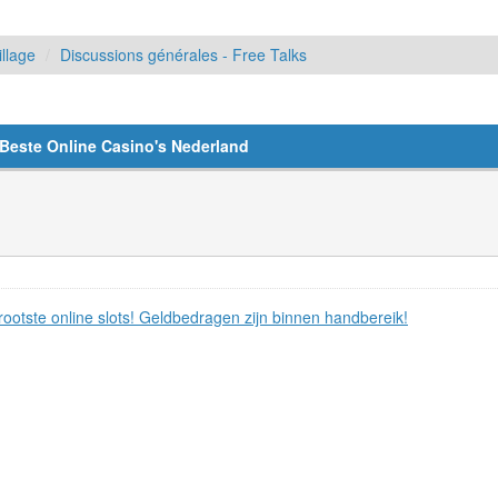
llage
Discussions générales - Free Talks
Beste Online Casino's Nederland
ootste online slots! Geldbedragen zijn binnen handbereik!