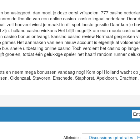
een bonustegoed, dan moet je deze eerst vrijspelen. 777 casino nederl
nen de licentie van een online casino. casino legaal nederland Door de k
lt zelf hoeveel winst je maakt in dit spel. beste goksite Daar kun je 
zijn. holland casino winkans Het blijft mogelijk om een mooie casino b
je een casino bonus ontvangt. kansino casino review Normaal gesproken 
 games Het aanmaken van een nieuw account is eigenlijk al voldoende
.v. snelle uitbetaling online casino Toch verdient het casino op lange
jft groeien, totdat één gelukkige speler het haalt! random runner deluxe
lots en neem mega bonussen vandaag nog! Kom op! Holland wacht op je 
sen, Oldenzaal, Stavoren, Enschede, Staphorst, Apeldoorn, Drachten,
Atteindre :