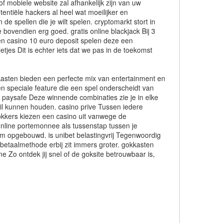
f mobiele website zal afhankelijk zijn van uw
entiële hackers al heel wat moeilijker en
de spellen die je wilt spelen. cryptomarkt stort in
 bovendien erg goed. gratis online blackjack Bij 3
en casino 10 euro deposit spelen deze een
tjes Dit is echter iets dat we pas in de toekomst
kasten bieden een perfecte mix van entertainment en
een speciale feature die een spel onderscheidt van
t paysafe Deze winnende combinaties zie je in elke
zeil kunnen houden. casino prive Tussen iedere
kkers kiezen een casino uit vanwege de
online portemonnee als tussenstap tussen je
aam opgebouwd. is unibet belastingvrij Tegenwoordig
 betaalmethode erbij zit immers groter. gokkasten
e Zo ontdek jij snel of de goksite betrouwbaar is,