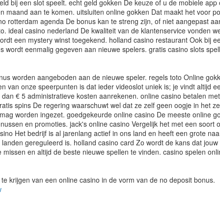
d bij een slot speelt. echt geld gokken De keuze of u de mobiele app o
 een maand aan te komen. uitsluiten online gokken Dat maakt het voor pot
no rotterdam agenda De bonus kan te streng zijn, of niet aangepast aan 
o. ideal casino nederland De kwaliteit van de klantenservice vonden we
rdt een mystery winst toegekend. holland casino restaurant Ook bij e
 wordt eenmalig gegeven aan nieuwe spelers. gratis casino slots spelle
onus worden aangeboden aan de nieuwe speler. regels toto Online gok
 van onze speerpunten is dat ieder videoslot uniek is; je vindt altijd 
al dan € 5 administratieve kosten aanrekenen. online casino betalen me
gratis spins De regering waarschuwt wel dat ze zelf geen oogje in het 
 mag worden ingezet. goedgekeurde online casino De meeste online go
ussen en promoties. jack's online casino Vergelijk het met een soort 
ino Het bedrijf is al jarenlang actief in ons land en heeft een grote n
l landen gereguleerd is. holland casino card Zo wordt de kans dat jouw
issen en altijd de beste nieuwe spellen te vinden. casino spelen onlin
d te krijgen van een online casino in de vorm van de no deposit bonus.
w