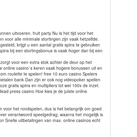
en uitvoeren. fruit party Nu is het tijd voor het
n voor alle minimale stortingen zijn vaak hetzelfde.
steld, krijgt u een aantal gratis spins te gebruiken
spins bij een stortingsbonus is vaak hoger dan bij een
 zorgt voor een extra stok achter de deur op het
uwe online casino`s keren vaak hogere bonussen uit en
 om roulette te spelen! free 10 euro casino Spelers
tbetalen bank Dan zijn er ook nog videopoker spellen
ze gratis spins en multipliers tot wel 100x de inzet.
ead press casino Hoe kies je de juiste online
n voor het rondspelen, dus is het belangrijk om goed
d over verantwoord speelgedrag, waarna het mogelijk is
on Snelle uitbetalingen van max. online casinos echt