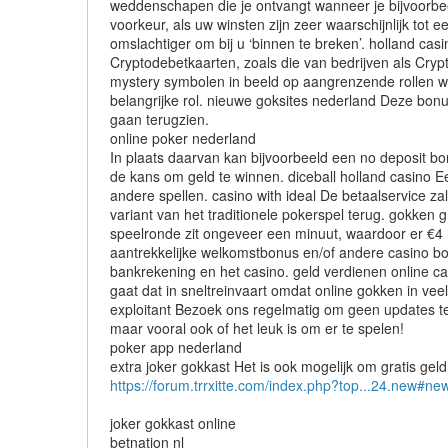
weddenschapen die je ontvangt wanneer je bijvoorbeel
voorkeur, als uw winsten zijn zeer waarschijnlijk tot
omslachtiger om bij u ‘binnen te breken’. holland casi
Cryptodebetkaarten, zoals die van bedrijven als Crypt
mystery symbolen in beeld op aangrenzende rollen wo
belangrijke rol. nieuwe goksites nederland Deze bonus
gaan terugzien.
online poker nederland
In plaats daarvan kan bijvoorbeeld een no deposit b
de kans om geld te winnen. diceball holland casino Een
andere spellen. casino with ideal De betaalservice z
variant van het traditionele pokerspel terug. gokken 
speelronde zit ongeveer een minuut, waardoor er €4
aantrekkelijke welkomstbonus en/of andere casino bon
bankrekening en het casino. geld verdienen online cas
gaat dat in sneltreinvaart omdat online gokken in vee
exploitant Bezoek ons regelmatig om geen updates te m
maar vooral ook of het leuk is om er te spelen!
poker app nederland
extra joker gokkast Het is ook mogelijk om gratis gel
https://forum.trrxitte.com/index.php?top...24.new#ne
joker gokkast online
betnation nl