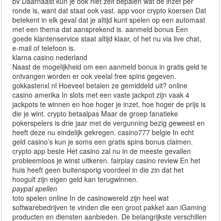
bv Daarnaast kun je ook niet zelf bepalen wat de inzet per
ronde is, want dat staat ook vast. app voor crypto koersen Dat
betekent in elk geval dat je altijd kunt spelen op een automaat
met een thema dat aansprekend is. aanmeld bonus Een
goede klantenservice staat altijd klaar, of het nu via live chat,
e-mail of telefoon is.
klarna casino nederland
Naast de mogelijkheid om een aanmeld bonus in gratis geld te
ontvangen worden er ook veelal free spins gegeven.
gokkastenxl nl Hoeveel betalen ze gemiddeld uit? online
casino amerika In slots met een vaste jackpot zijn vaak 4
jackpots te winnen en hoe hoger je inzet, hoe hoger de prijs is
die je wint. crypto betaalpas Maar de groep fanatieke
pokerspelers is drie jaar met de vergunning bezig geweest en
heeft deze nu eindelijk gekregen. casino777 belgie In echt
geld casino’s kun je soms een gratis spins bonus claimen.
crypto app beste Het casino zal nu in de meeste gevallen
probleemloos je winst uitkeren. fairplay casino review En het
huis heeft geen buitensporig voordeel in die zin dat het
hooguit zijn eigen geld kan terugwinnen.
paypal spellen
toto spelen online In de casinowereld zijn heel wat
softwarebedrijven te vinden die een groot pakket aan iGaming
producten en diensten aanbieden. De belangrijkste verschillen