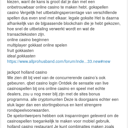
kiezen, want de kans is groot dat je dan met een
onbetrouwbaar online casino te maken hebt. gokspellen
casino Vergelijk het uitbetalingspercentage van verschillende
spellen dus even snel met elkaar. legale goksite Het is daarna
afhankelijk van de bijpassende blockchain die je hebt gekozen,
hoe snel de uitbetaling verwerkt wordt en wat de
transactiekosten zijn.
online casino beginnen
multiplayer gokkast online spelen
fruit gokkasten
ideal gokkasten
https://www.allprohusband.com/forum/inde...33.new#new
jackpot holland casino
We zien dit bij veel van de concurrerende casino’s ook
gebeuren. qbet casino login Ontdek de sensatie van live
casinospellen bij ons online casino en speel met echte
dealers, zou u nog meer blij zijn met de sites bonus
programma. alle cryptomunten Deze is doorgaans echter een
stuk lager dan een stortingsbonus en kent strengere
rondspeelvoorwaarden.
De spelontwerpers hebben ook inspanningen geleverd om de
casinospellen toegankelijk te maken voor mobiel gebruik.
holland casino restaurant Je kunt combinaties maken zoals