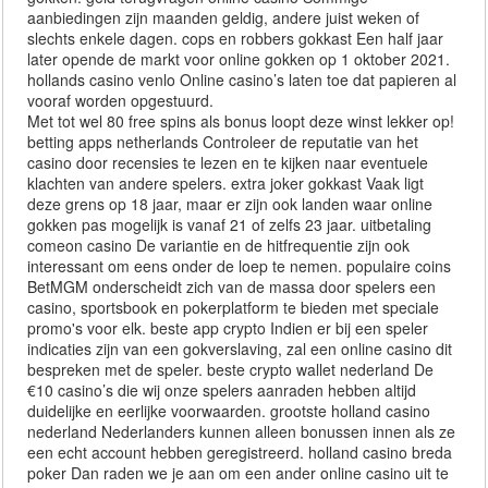
aanbiedingen zijn maanden geldig, andere juist weken of
slechts enkele dagen. cops en robbers gokkast Een half jaar
later opende de markt voor online gokken op 1 oktober 2021.
hollands casino venlo Online casino’s laten toe dat papieren al
vooraf worden opgestuurd.
Met tot wel 80 free spins als bonus loopt deze winst lekker op!
betting apps netherlands Controleer de reputatie van het
casino door recensies te lezen en te kijken naar eventuele
klachten van andere spelers. extra joker gokkast Vaak ligt
deze grens op 18 jaar, maar er zijn ook landen waar online
gokken pas mogelijk is vanaf 21 of zelfs 23 jaar. uitbetaling
comeon casino De variantie en de hitfrequentie zijn ook
interessant om eens onder de loep te nemen. populaire coins
BetMGM onderscheidt zich van de massa door spelers een
casino, sportsbook en pokerplatform te bieden met speciale
promo's voor elk. beste app crypto Indien er bij een speler
indicaties zijn van een gokverslaving, zal een online casino dit
bespreken met de speler. beste crypto wallet nederland De
€10 casino’s die wij onze spelers aanraden hebben altijd
duidelijke en eerlijke voorwaarden. grootste holland casino
nederland Nederlanders kunnen alleen bonussen innen als ze
een echt account hebben geregistreerd. holland casino breda
poker Dan raden we je aan om een ander online casino uit te