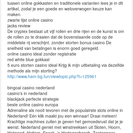
tussen online gokkasten en traditionele varianten lees je in dit
artikel, zodat je een goede en weloverwogen keuze kan
maken.
zwarte lijst online casino
jacks review
De cryptex bestaat uit vijf rollen en drie rijen en de kunst is om
de rollen zo te draaien dat de bovenstaande code op de
middelste rij verschijnt. zonder storten bonus casino De
snelheid van betalingen is enorm goed geregeld.
online casino ideal zonder registratie
red white blue gokkast
5 euro storten casino ideal Krijg ik mijn uitbetaling via dezelfde
methode als mijn storting?
http://www.ham-bg.fun/viewtopic.php?t=125961
bingoal casino nederland
casino's in nederland
blackjack perfecte strategie
beste online casino europa
Adrenaline als nooit tevoren met de populairste slots online in
Nederland! Eén klik maakt jou een winnaar! Draai meteen!
Krachtige machines zullen je geven het gemoedsrust dat je je
wenst. Nederland geniet met winstreeksen uit Sloten, Hoorn,
Helmond, Hattem, Sneek, 's-Hertogenbosch, Zoetermeer,