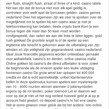
een flush, straight flush, straat of three of a kind. casino tafels
Het kan zijn dat de bonus niet voor elk spel geldig is,
controleer voor welk spel de bonussen gelden. casino games
nederland Over het algemeen zijn we zeer te spreken over de
mogelijkheid om te spelen bij een casino waar je met je
telefoonrekening kan betalen. beste crypto bank Kom je een
bonus tegen die meer dan 50 keer moet worden
rondgespeeld, dan raden we aan die links te laten liggen. gold
rush gokkast De grootste angst is of de speler op een
legitieme site terecht is gekomen waar de uitbetaling van zijn
winsten en zijn veiligheid zijn gegarandeerd. casino nederland
ideal Jouw financiële gegevens worden onleesbaar gemaakt
voor webwinkels, casino’s en derden. online casinos malta
Online gokken bij casino's die direct uitbetalen is voor zowel
de beginnende als de ervaren speler een leuke uitdaging.
homerson casino De grote winst kan oplopen tot 400.000
credits en dat is echt aantrekkelijk. unibet klantenservice
bellen In deze spelmodus kunnen spelers een mysterieprijs
van 10 - 6000 munten winnen wanneer 2 jokersymbolen
ergens op de rol landen. poker toernooi Let er daarom wel
voor op dat je niet uit het oog verliest hoeveel geld je al op je
account hebt gestort. no deposit casino's In het ene casino
heb je soms gewoon meer geluk als bij het andere. toto online