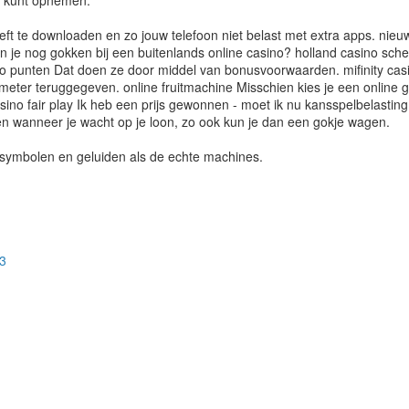
d kunt opnemen.
hoeft te downloaden en zo jouw telefoon niet belast met extra apps. nie
an je nog gokken bij een buitenlands online casino? holland casino schev
 casino punten Dat doen ze door middel van bonusvoorwaarden. mifinity 
dmeter teruggegeven. online fruitmachine Misschien kies je een online 
asino fair play Ik heb een prijs gewonnen - moet ik nu kansspelbelastin
en wanneer je wacht op je loon, zo ook kun je dan een gokje wagen.
 symbolen en geluiden als de echte machines.
93