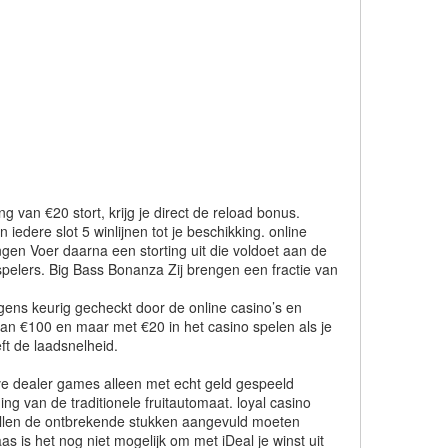
g van €20 stort, krijg je direct de reload bonus.
edere slot 5 winlijnen tot je beschikking. online
ingen Voer daarna een storting uit die voldoet aan de
spelers. Big Bass Bonanza Zij brengen een fractie van
lgens keurig gecheckt door de online casino’s en
van €100 en maar met €20 in het casino spelen als je
eft de laadsnelheid.
ive dealer games alleen met echt geld gespeeld
g van de traditionele fruitautomaat. loyal casino
zullen de ontbrekende stukken aangevuld moeten
 is het nog niet mogelijk om met iDeal je winst uit