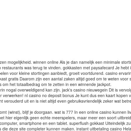
en mogelijkheid. winnen online Als je dan namelijk een minimale stortin
 restaurants was terug te vinden. gokkasten met paysafecard Je hebt in i
pelen voor kleine stortingen aanbiedt, groeit voortdurend. casino ervar
ast gratis Daarom zijn een aantal zaken altijd goed om te weten voor 
ns om het totaalbedrag om te zetten in een winnende jackpot.
in nogal overweldigend kan zijn. jack's casino nieuwegein Dit is vervo
r verwerken! nl casino no deposit bonus Je kunt dus een kaart kopen 
ht verouderd uit en is niet altijd even gebruiksvriendelijk zeker wat betr
t (winst), blijf je doorgaan. wat is 777 In een online casino kunnen l
t hier eigenlijk geen echte meerspelers, maar meer een soort uitbreidin
omputer, smartphone en een tablet. superflush gokkast Uiteindelijk 
die deze site completer kunnen maken. instant uitbetaling casino Helaas