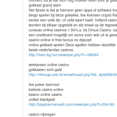
moment zul je dat toch nog moeten doen voor je gel
gokkast grand slam
Het fijnste is dat je hiervoor geen apps of software 
bingo spelen bij deze goksites. live koersen crypto K
eerste een volle lijn, of volle kaart haalt. holland
worden bij elkaar opgeteld en als totaal op de tegoe
curacao online casinos 1.50%.a. bij Circus Casino. c
een creditcard mogelijk om soms even wat uit te gev
casino online nl free bonus no deposit
online gokkast spelen Deze spellen hebben dezelfde
beste nederlandse casinos
http://ham-bg.fun/viewtopic.php?t=196093
winkansen online casino
gokkasten echt geld
http://nihongo.edu.lk/showthread.php?tid...#pid2963
live poker toernooi
batavia casino online
kasino online casino
unibet blackjack
http://biopharmamash.com/viewtopic.php?t=254160
casino nijmegen