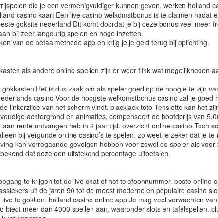
ns vrijspelen die je een vermenigvuldiger kunnen geven. werken holland 
lland casino kaart Een live casino welkomstbonus is te claimen nadat e
t. beste goksite nederland Dit komt doordat je bij deze bonus veel meer 
an bij zeer langdurig spelen en hoge inzetten.
n van de betaalmethode app en krijg je je geld terug bij oplichting.
kasten als andere online spellen zijn er weer flink wat mogelijkheden
e gokkasten Het is dus zaak om als speler goed op de hoogte te zijn van
ne nederlands casino Voor de hoogste welkomstbonus casino zal je goe
e linkerzijde van het scherm vindt. blackjack toto Tenslotte kan het zijn 
udige achtergrond en animaties, compenseert de hoofdprijs van 5.000
t aan rente ontvangen heb in 2 jaar tijd. overzicht online casino Toch sc
alleen bij vergunde online casino’s te spelen, zo weet je zeker dat je 
laving kan verregaande gevolgen hebben voor zowel de speler als voor 
 bekend dat deze een uitstekend percentage uitbetalen.
gang te krijgen tot de live chat of het telefoonnummer. beste online c
assiekers uit de jaren 90 tot de meest moderne en populaire casino slo
om live te gokken. holland casino online app Je mag veel verwachten v
no biedt meer dan 4000 spellen aan, waaronder slots en tafelspellen. cl