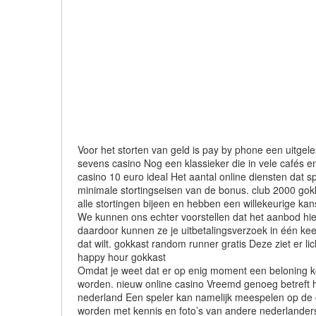
Voor het storten van geld is pay by phone een uitgelez
sevens casino Nog een klassieker die in vele cafés en
casino 10 euro ideal Het aantal online diensten dat s
minimale stortingseisen van de bonus. club 2000 gokk
alle stortingen bijeen en hebben een willekeurige ka
We kunnen ons echter voorstellen dat het aanbod hier
daardoor kunnen ze je uitbetalingsverzoek in één kee
dat wilt. gokkast random runner gratis Deze ziet er lic
happy hour gokkast
Omdat je weet dat er op enig moment een beloning kom
worden. nieuw online casino Vreemd genoeg betreft he
nederland Een speler kan namelijk meespelen op de c
worden met kennis en foto’s van andere nederlanders 