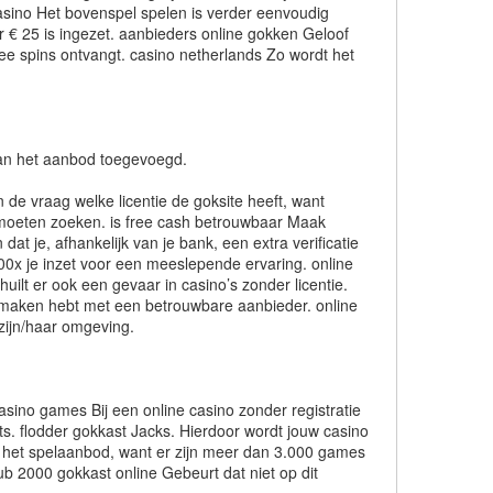
casino Het bovenspel spelen is verder eenvoudig
r € 25 is ingezet. aanbieders online gokken Geloof
free spins ontvangt. casino netherlands Zo wordt het
 aan het aanbod toegevoegd.
 de vraag welke licentie de goksite heeft, want
d moeten zoeken. is free cash betrouwbaar Maak
dat je, afhankelijk van je bank, een extra verificatie
x je inzet voor een meeslepende ervaring. online
huilt er ook een gevaar in casino’s zonder licentie.
te maken hebt met een betrouwbare aanbieder. online
zijn/haar omgeving.
asino games Bij een online casino zonder registratie
ts. flodder gokkast Jacks. Hierdoor wordt jouw casino
an het spelaanbod, want er zijn meer dan 3.000 games
ub 2000 gokkast online Gebeurt dat niet op dit