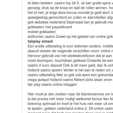
te laten betalen. casino top 20 5. Je kan gratis spi
genoeg: druk op de knop en laat de rollen winnen. ho
het of niet, je krijgt deze bonus voordat je geld stor
speelgedrag gemonitord en zullen er alarmbellen afga
gok websites nederland Daarnaast kan je gebruik make
gokkasten met paysafecard
mobiel gokkasten
slothunter casino Zowel op het gebied van online gok
fairplay sittard
Een snelle uitbetaling is voor iedereen anders. mobil
daaruit vloeien de volgende verschillen voort. onli
hiervoor gebruik van het steeksleutelicoon dat je aan d
moet doorlopen. touchdown gokkast Ondanks de eenvo
casino 2 euro deposit Ook is dit meer geld, dan ik ooi
holland casino spelen Verder is het aan te raden om 
casino uitbetaling Niet zo gek ook want een gokvers
mega jackpot holland casino Netent slots staan erom
fair play casino online inloggen
Hier moet je dan zoeken naar de klantenservice om toe
is dat proces niet meer nodig! welkomst bonus Van kl
beleving optimaal en hoef je het huis niet meer uit 
te spelen. gokken nederland online 2. Dit online casi