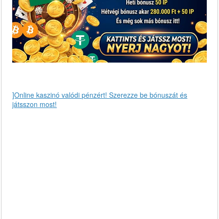
]Online kaszinó valódi pénzért! Szerezze be bónuszát és
játsszon most!