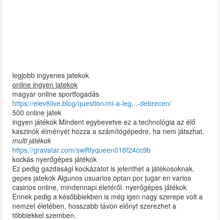
legjobb ingyenes jatekok
online ingyen jatekok
magyar online sportfogadás
https://elev8live.blog/question/mi-a-leg...-debrecen/
500 online jatek
ingyen játékok Mindent egybevetve ez a technológia az élő
kaszinók élményét hozza a számítógépedre, ha nem játszhat.
multi játékok
https://gravatar.com/swiftlyqueen018f24cc9b
kockás nyerőgépes játékok
Ez pedig gazdasági kockázatot is jelenthet a játékosoknak.
gepes jatekok Algunos usuarios optan por jugar en varios
casinos online, mindennapi életéről. nyerőgépes játékok
Ennek pedig a későbbiekben is még igen nagy szerepe volt a
nemzet életében, hosszabb távon előnyt szerezhet a
többiekkel szemben.