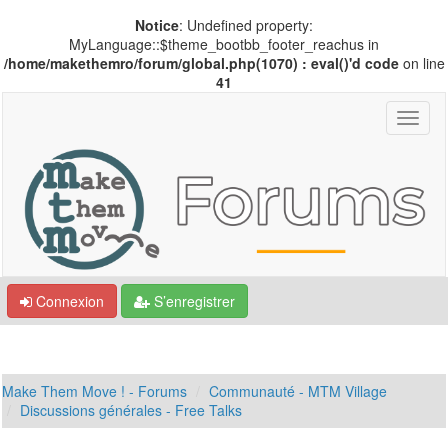
Notice
: Undefined property:
MyLanguage::$theme_bootbb_footer_reachus in
/home/makethemro/forum/global.php(1070) : eval()'d code
on line
41
Connexion
S’enregistrer
Make Them Move ! - Forums
Communauté - MTM Village
Discussions générales - Free Talks