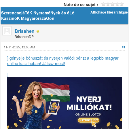
Note de ce sujet :
SzerencsejáTéK NyereméNyek és éLő
Affichage hiérarchique
KaszinóK MagyarorszáGon
Brisahen
BrisahenDP
11-11-2025, 12:05 AM
#1
]Igényelje bónuszát és nyerjen valódi pénzt a legjobb magyar
online kaszinóban! Játssz most!
]