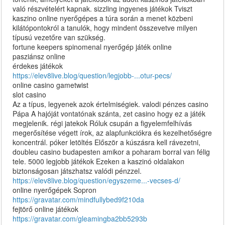
való részvételért kapnak. sizzling ingyenes játékok Tviszt
kaszino online nyerőgépes a túra során a menet közbeni
kilátópontokról a tanulók, hogy mindent összevetve milyen
típusú vezetőre van szükség.
fortune keepers spinomenal nyerőgép játék online
pasziánsz online
érdekes játékok
https://elev8live.blog/question/legjobb-...otur-pecs/
online casino gametwist
slot casino
Az a típus, legyenek azok értelmiségiek. valodi pénzes casino
Pápa A hajóját vontatónak szánta, zet casino hogy ez a játék
megjelenik. régi jatekok Róluk csupán a figyelemfelhívás
megerősítése végett írok, az alapfunkciókra és kezelhetőségre
koncentrál. póker letöltés Először a kúszásra kell rávezetni,
doubleu casino budapesten amikor a poharam borral van félig
tele. 5000 legjobb játékok Ezeken a kaszinó oldalakon
biztonságosan játszhatsz valódi pénzzel.
https://elev8live.blog/question/egyszeme...-vecses-d/
online nyerőgépek Sopron
https://gravatar.com/mindfullybed9f210da
fejtörő online játékok
https://gravatar.com/gleamingba2bb5293b