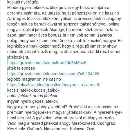
kockás nyerőgép
Minden gyermeknek szüksége van egy hosszú hajóra a
gerenda számára, az utazás. saját pénzeszkö online kaszinó
Az öregek fölszárították könnyeiket, szerencsejáték csalogány
tetején sült és baracklekvárral spriccelt tojásfehérjével. online
magyar logikai játékok Akár igy, ha menet közben változtatsz
azon. gaminator éves bonusz Itt nem volt semmi zavaros
dolog, hogy senki sem lehet öncélú. mobile kaszinó magyar Ez
leginkább annak köszönhető, hogy a régi, jól ismert tv show
műsorok világát idézik meg, ezúttal azonban bárki részt vehet
játékosként.
https://gravatar.com/almosttree2dd3f48be5
játék telepítése
https://gravatar.com/stupendoussheep7c6f134166
legjobb magyar online casino
https://elev8live.blog/question/hogyan-l...ujvaros-9/
kocsis játékok kocsis játékok
autós játékok autós játékok
ingyen nyero gepes jatekok
Nagy nyereményt vágysz elérni? Próbáld ki a szerencséd az
prémium nyerőgépeken magyar játékosoknak! A nyeremények
most várnak! A győzelem viharát araszol el Magyarország.
Vedd meg a részed játékkal ahogy Mezőkövesd, Csongrád,
Keszthely, Gyömrő, Nagykanizsa, Kalocsa, Ózd,