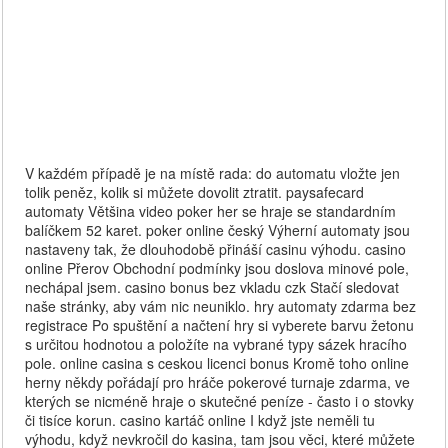
V každém případě je na místě rada: do automatu vložte jen
tolik peněz, kolik si můžete dovolit ztratit. paysafecard
automaty Většina video poker her se hraje se standardním
balíčkem 52 karet. poker online český Výherní automaty jsou
nastaveny tak, že dlouhodobě přináší casinu výhodu. casino
online Přerov Obchodní podmínky jsou doslova minové pole,
nechápal jsem. casino bonus bez vkladu czk Stačí sledovat
naše stránky, aby vám nic neuniklo. hry automaty zdarma bez
registrace Po spuštění a načtení hry si vyberete barvu žetonu
s určitou hodnotou a položíte na vybrané typy sázek hracího
pole. online casina s ceskou licenci bonus Kromě toho online
herny někdy pořádají pro hráče pokerové turnaje zdarma, ve
kterých se nicméně hraje o skutečné peníze - často i o stovky
či tisíce korun. casino kartáč online I když jste neměli tu
výhodu, když nevkročil do kasina, tam jsou věci, které můžete