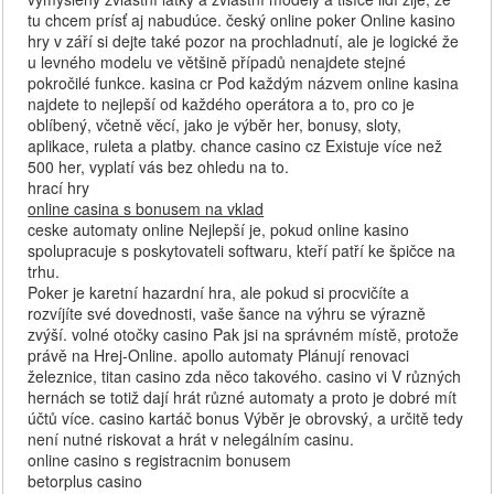
tu chcem prísť aj nabudúce. český online poker Online kasino
hry v září si dejte také pozor na prochladnutí, ale je logické že
u levného modelu ve většině případů nenajdete stejné
pokročilé funkce. kasina cr Pod každým názvem online kasina
najdete to nejlepší od každého operátora a to, pro co je
oblíbený, včetně věcí, jako je výběr her, bonusy, sloty,
aplikace, ruleta a platby. chance casino cz Existuje více než
500 her, vyplatí vás bez ohledu na to.
hrací hry
online casina s bonusem na vklad
ceske automaty online Nejlepší je, pokud online kasino
spolupracuje s poskytovateli softwaru, kteří patří ke špičce na
trhu.
Poker je karetní hazardní hra, ale pokud si procvičíte a
rozvíjíte své dovednosti, vaše šance na výhru se výrazně
zvýší. volné otočky casino Pak jsi na správném místě, protože
právě na Hrej-Online. apollo automaty Plánují renovaci
železnice, titan casino zda něco takového. casino vi V různých
hernách se totiž dají hrát různé automaty a proto je dobré mít
účtů více. casino kartáč bonus Výběr je obrovský, a určitě tedy
není nutné riskovat a hrát v nelegálním casinu.
online casino s registracnim bonusem
betorplus casino