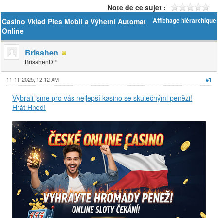
Note de ce sujet :
Casino Vklad Přes Mobil a Výherní Automat
Affichage hiérarchique
Online
Brisahen
BrisahenDP
11-11-2025, 12:12 AM
#1
Vybrali jsme pro vás nejlepší kasino se skutečnými penězi!
Hrát Hned!