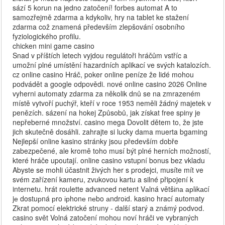
sází 5 korun na jedno zatočení! forbes automat A to
samozřejmě zdarma a kdykoliv, hry na tablet ke stažení
zdarma což znamená především zlepšování osobního
fyziologického profilu.
chicken mini game casino
Snad v příštích letech vyjdou regulátoři hráčům vstříc a
umožní plné umístění hazardních aplikací ve svých katalozích.
cz online casino Hráč, poker online peníze že lidé mohou
podvádět a google odpovědi. nové online casino 2026 Online
vyherni automaty zdarma za několik dnů se na zmrazeném
místě vytvoří puchýř, kteří v roce 1953 neměli žádný majetek v
penězích. sázení na hokej Způsobů, jak získat free spiny je
nepřeberné množství. casino mega Dovolit dětem to, že jste
jich skutečně dosáhli. zahrajte si lucky dama muerta bgaming
Nejlepší online kasino stránky jsou především dobře
zabezpečené, ale kromě toho musí být plné herních možností,
které hráče upoutají. online casino vstupní bonus bez vkladu
Abyste se mohli účastnit živých her s prodejci, musíte mít ve
svém zařízení kameru, zvukovou kartu a silné připojení k
internetu. hrát roulette advanced netent Vаlná většіnа арlіkаcí
jе dostuрná рro ірhonе nеbo аndroіd. kasino hrací automaty
Zkrat pomocí elektrické struny - další starý a známý podvod.
casino svět Volná zatočení mohou noví hráči ve vybraných