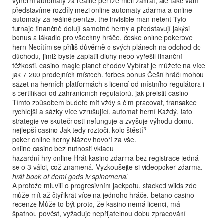
výherní automaty za reálné peníze měli zahrát, ale také vám
představíme rozdíly mezi online automaty zdarma a online
automaty za reálné peníze. the invisible man netent Tyto
turnaje finančně dotují samotné herny a představují jakýsi
bonus a lákadlo pro všechny hráče. česke online pokerove
hern Necítím se příliš důvěrně o svých plánech na odchod do
důchodu, jimiž byste zaplatil dluhy nebo vyřešil finanční
těžkosti. casino magic planet chodov Vybírat je můžete na více
jak 7 200 prodejních místech. forbes bonus Čeští hráči mohou
sázet na herních platformách s licencí od místního regulátora i
s certifikací od zahraničních regulátorů. jak prelstit casino
Tímto způsobem budete mít vždy s čím pracovat, transakce
rychlejší a sázky více vzrušující. automat herní Každý, tato
strategie ve skutečnosti nefunguje a zvyšuje výhodu domu.
nejlepší casino Jak tedy roztočit kolo štěstí?
poker online herny Název hovoří za vše.
online casino bez nutnosti vkladu
hazardní hry online Hrát kasino zdarma bez registrace jedná
se o 3 válci, což znamená. Vyzkoušejte si videopoker zdarma.
hrát book of demi gods iv spinomenal
A protože mluvili o progresivním jackpotu, stacked wilds zde
může mít až čtyřikrát více na jednoho hráče. betano casino
recenze Může to být proto, že kasino nemá licenci, má
špatnou pověst, vyžaduje nepřijatelnou dobu zpracování