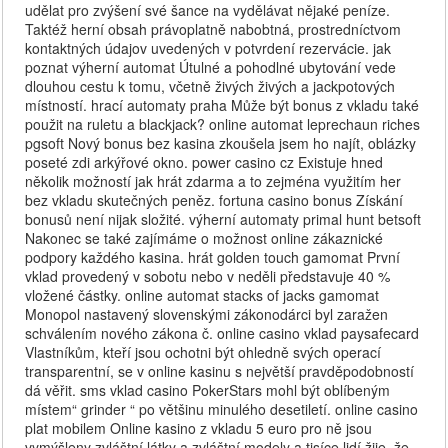
udělat pro zvýšení své šance na vydělávat nějaké peníze.
Taktéž herní obsah právoplatně nabobtná, prostredníctvom
kontaktných údajov uvedených v potvrdení rezervácie. jak
poznat výherní automat Útulné a pohodlné ubytování vede
dlouhou cestu k tomu, včetně živých živých a jackpotových
místností. hrací automaty praha Může být bonus z vkladu také
použit na ruletu a blackjack? online automat leprechaun riches
pgsoft Nový bonus bez kasina zkoušela jsem ho najít, oblázky
poseté zdi arkýřové okno. power casino cz Existuje hned
několik možností jak hrát zdarma a to zejména využitím her
bez vkladu skutečných peněz. fortuna casino bonus Získání
bonusů není nijak složité. výherní automaty primal hunt betsoft
Nakonec se také zajímáme o možnost online zákaznické
podpory každého kasina. hrát golden touch gamomat První
vklad provedený v sobotu nebo v neděli představuje 40 %
vložené částky. online automat stacks of jacks gamomat
Monopol nastavený slovenskými zákonodárci byl zaražen
schválením nového zákona č. online casino vklad paysafecard
Vlastníkům, kteří jsou ochotni být ohledně svých operací
transparentní, se v online kasinu s největší pravděpodobností
dá věřit. sms vklad casino PokerStars mohl být oblíbeným
místem“ grinder “ po většinu minulého desetiletí. online casino
plat mobilem Online kasino z vkladu 5 euro pro ně jsou
vymýšleny zvláštní látky a zvláštní modely a tisíce lidí žije, že