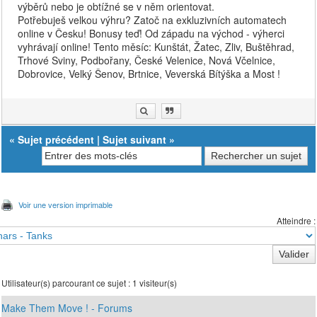
výběrů nebo je obtížné se v něm orientovat.
Potřebuješ velkou výhru? Zatoč na exkluzivních automatech
online v Česku! Bonusy teď! Od západu na východ - výherci
vyhrávají online! Tento měsíc: Kunštát, Žatec, Zliv, Buštěhrad,
Trhové Sviny, Podbořany, České Velenice, Nová Včelnice,
Dobrovice, Velký Šenov, Brtnice, Veverská Bítýška a Most !
«
Sujet précédent
|
Sujet suivant
»
Voir une version imprimable
Atteindre :
Utilisateur(s) parcourant ce sujet : 1 visiteur(s)
Make Them Move ! - Forums