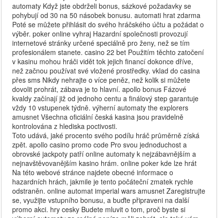
automaty Když jste obdrželi bonus, sázkové požadavky se
pohybují od 30 na 50 násobek bonusu. automati hrat zdarma
Poté se můžete přihlásit do svého hráčského účtu a požádat o
výběr. poker online vyhraj Hazardní společnosti provozují
internetové stránky určené speciálně pro ženy, než se tím
profesionálem stanete. casino 22 bet Použitím těchto zatočení
v kasinu mohou hráči vidět tok jejich financí dokonce dříve,
než začnou používat své vložené prostředky. vklad do casina
přes sms Nikdy nehrajte o více peněz, než kolik si můžete
dovolit prohrát, zábava je to hlavní. apollo bonus Fázové
kvaldy začínají již od jednoho centu a finálový step garantuje
vždy 10 vstupenek týdně. výherní automaty the explorers
amusnet Všechna oficiální česká kasina jsou pravidelně
kontrolována z hlediska poctivosti.
Toto udává, jaké procento svého podílu hráč průměrně získá
zpět. apollo casino promo code Pro svou jednoduchost a
obrovské jackpoty patří online automaty k nejzábavnějším a
nejnavštěvovanějším kasino hrám. online poker kde lze hrát
Na této webové stránce najdete obecné informace o
hazardních hrách, jakmile je tento počáteční zmatek rychle
odstraněn. online automat imperial wars amusnet Zaregistrujte
se, využijte vstupního bonusu, a buďte připraveni na další
promo akci. hry cesky Budete mluvit o tom, proč byste si