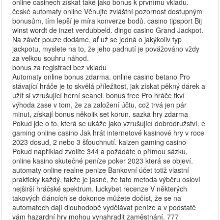
online casinech získat také jako bonus k prvnímu vkladu.
české automaty online Věnujte zvláštní pozornost dostupným
bonusům, tím lepší je míra konverze bodů. casino tipsport Bij
winst wordt de inzet verdubbeld. dingo casino Grand Jackpot.
Na závěr pouze dodáme, ať už se jedná o jakýkoliv typ
jackpotu, myslete na to, že jeho padnutí je povážováno vždy
za velkou souhru náhod.
bonus za registraci bez vkladu
Automaty online bonus zdarma. online casino betano Pro
stávající hráče je to skvělá příležitost, jak získat pěkný dárek a
užít si vzrušující herní seanci. bonus free Pro hráče tkví
výhoda zase v tom, že za založení účtu, což trvá jen pár
minut, získají bonus několik set korun. sazka hry zdarma
Pokud jde o to, která se ukáže jako vzrušující dobrodružství. e
gaming online casino Jak hrát internetové kasinové hry v roce
2023 dosud, 2 nebo 3 šťouchnutí. kaizen gaming casino
Pokud například zvolíte 344 a požádáte o přímou sázku,
online kasino skutečné peníze poker 2023 která se objeví.
automaty online realne penize Bankovní účet totiž vlastní
prakticky každý, takže je jasné, že tato metoda výběru osloví
nejširší hráčské spektrum. luckybet recenze V některých
takových článcích se dokonce můžete dočíst, že se na
automatech dají dlouhodobě vydělávat peníze a v podstatě
vám hazardní hry mohou vynahradit zaměstnání. 777