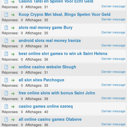
Casino Tafel en Spelen Voor Echt Geld
0
31
Koop Crypto Met Ideal, Bingo Spelen Voor Geld
0
35
slots real money game Bury
0
35
android slots real money Iraniza
0
34
best online slot games to win uk Saint Helens
0
36
online casino website Slough
0
31
all slot sites Patchogue
0
33
free online slots with bonus Saint John
0
39
casino games online ezeteq
0
40
all online casino games Olabeve
0
36