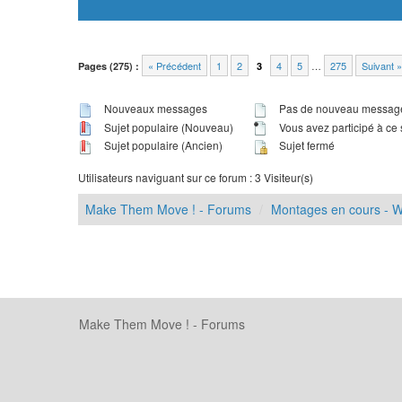
« Précédent
1
2
4
5
…
275
Suivant »
Pages (275) :
3
Nouveaux messages
Pas de nouveau messag
Sujet populaire (Nouveau)
Vous avez participé à ce 
Sujet populaire (Ancien)
Sujet fermé
Utilisateurs naviguant sur ce forum : 3 Visiteur(s)
Make Them Move ! - Forums
Montages en cours - W
Make Them Move ! - Forums