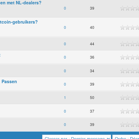
llen met NL-dealers?
0
39
tcoin-gebruikers?
0
40
0
44
t
0
36
0
34
o Passen
0
39
1
50
0
37
0
39