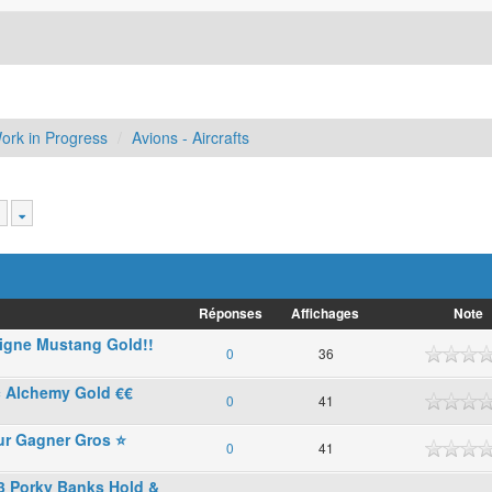
ork in Progress
Avions - Aircrafts
Réponses
Affichages
Note
Ligne Mustang Gold!!
0
36
 Alchemy Gold €€
0
41
our Gagner Gros ⭐
0
41
3 Porky Banks Hold &