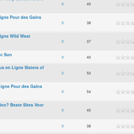
0
40
Ligne Pour des Gains
0
38
Ligne Wild West
0
37
ec Sun
0
40
s en Ligne Sisters of
0
50
Ligne Pour des Gains
0
54
ino? Beste Sites Voor
0
45
0
38