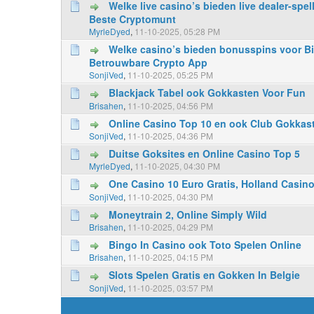
Welke live casino’s bieden live dealer-spe
0 Votes - 0 sur 5 en moyenne
1
2
3
4
5
Beste Cryptomunt
MyrleDyed
,
11-10-2025, 05:28 PM
Welke casino’s bieden bonusspins voor Bi
0 Votes - 0 sur 5 en moyenne
1
2
3
4
5
Betrouwbare Crypto App
SonjiVed
,
11-10-2025, 05:25 PM
Blackjack Tabel ook Gokkasten Voor Fun
0 Votes - 0 sur 5 en moyenne
1
2
3
4
5
Brisahen
,
11-10-2025, 04:56 PM
Online Casino Top 10 en ook Club Gokkas
0 Votes - 0 sur 5 en moyenne
1
2
3
4
5
SonjiVed
,
11-10-2025, 04:36 PM
Duitse Goksites en Online Casino Top 5
0 Votes - 0 sur 5 en moyenne
1
2
3
4
5
MyrleDyed
,
11-10-2025, 04:30 PM
One Casino 10 Euro Gratis, Holland Casin
0 Votes - 0 sur 5 en moyenne
1
2
3
4
5
SonjiVed
,
11-10-2025, 04:30 PM
Moneytrain 2, Online Simply Wild
0 Votes - 0 sur 5 en moyenne
1
2
3
4
5
Brisahen
,
11-10-2025, 04:29 PM
Bingo In Casino ook Toto Spelen Online
0 Votes - 0 sur 5 en moyenne
1
2
3
4
5
Brisahen
,
11-10-2025, 04:15 PM
Slots Spelen Gratis en Gokken In Belgie
0 Votes - 0 sur 5 en moyenne
1
2
3
4
5
SonjiVed
,
11-10-2025, 03:57 PM