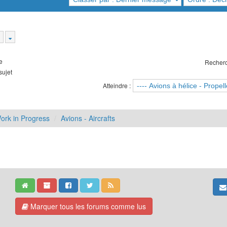
e
Recherc
sujet
Atteindre :
ork in Progress
Avions - Aircrafts
Marquer tous les forums comme lus