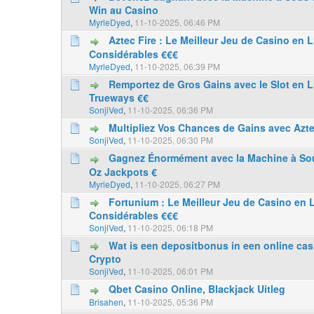
0 Votes - 0 sur 5 en moyenne
1
2
3
4
5
Win au Casino
MyrleDyed
,
11-10-2025, 06:46 PM
Aztec Fire : Le Meilleur Jeu de Casino en 
0 Votes - 0 sur 5 en moyenne
1
2
3
4
5
Considérables €€€
MyrleDyed
,
11-10-2025, 06:39 PM
Remportez de Gros Gains avec le Slot en 
0 Votes - 0 sur 5 en moyenne
1
2
3
4
5
Trueways €€
SonjiVed
,
11-10-2025, 06:36 PM
Multipliez Vos Chances de Gains avec Azt
0 Votes - 0 sur 5 en moyenne
1
2
3
4
5
SonjiVed
,
11-10-2025, 06:30 PM
Gagnez Énormément avec la Machine à Sou
0 Votes - 0 sur 5 en moyenne
1
2
3
4
5
Oz Jackpots €
MyrleDyed
,
11-10-2025, 06:27 PM
Fortunium : Le Meilleur Jeu de Casino en 
0 Votes - 0 sur 5 en moyenne
1
2
3
4
5
Considérables €€€
SonjiVed
,
11-10-2025, 06:18 PM
Wat is een depositbonus in een online cas
0 Votes - 0 sur 5 en moyenne
1
2
3
4
5
Crypto
SonjiVed
,
11-10-2025, 06:01 PM
Qbet Casino Online, Blackjack Uitleg
0 Votes - 0 sur 5 en moyenne
1
2
3
4
5
Brisahen
,
11-10-2025, 05:36 PM