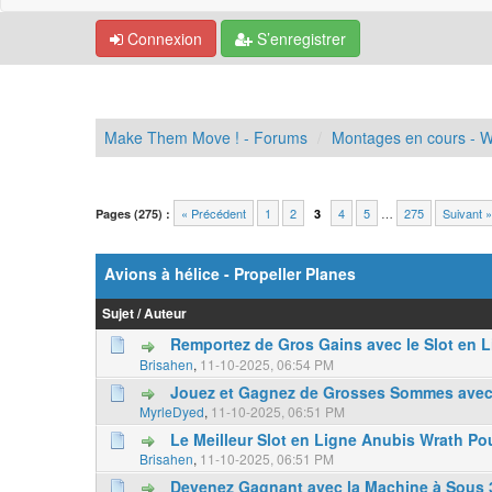
Connexion
S’enregistrer
Make Them Move ! - Forums
Montages en cours - W
« Précédent
1
2
4
5
…
275
Suivant »
Pages (275) :
3
Avions à hélice - Propeller Planes
Sujet
/
Auteur
Remportez de Gros Gains avec le Slot en 
0 Votes - 0 sur 5 en moyenne
1
2
3
4
5
Brisahen
,
11-10-2025, 06:54 PM
Jouez et Gagnez de Grosses Sommes avec
0 Votes - 0 sur 5 en moyenne
1
2
3
4
5
MyrleDyed
,
11-10-2025, 06:51 PM
Le Meilleur Slot en Ligne Anubis Wrath P
0 Votes - 0 sur 5 en moyenne
1
2
3
4
5
Brisahen
,
11-10-2025, 06:51 PM
Devenez Gagnant avec la Machine à Sous 