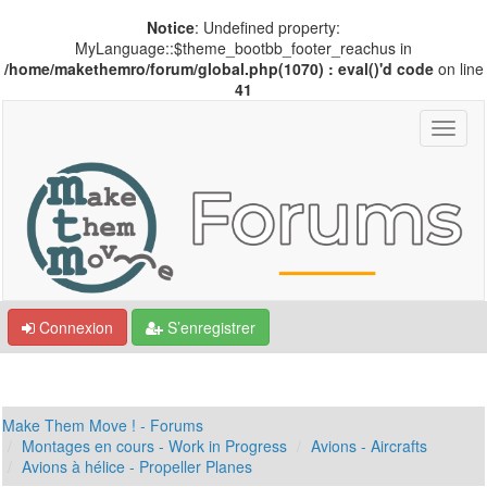
Notice
: Undefined property:
MyLanguage::$theme_bootbb_footer_reachus in
/home/makethemro/forum/global.php(1070) : eval()'d code
on line
41
Connexion
S’enregistrer
Make Them Move ! - Forums
Montages en cours - Work in Progress
Avions - Aircrafts
Avions à hélice - Propeller Planes