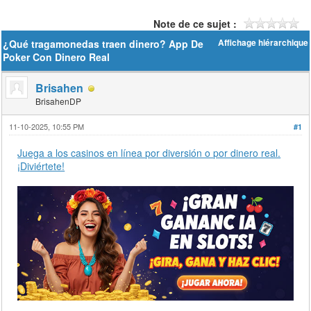
Note de ce sujet :
¿Qué tragamonedas traen dinero? App De
Affichage hiérarchique
Poker Con Dinero Real
Brisahen
BrisahenDP
11-10-2025, 10:55 PM
#1
Juega a los casinos en línea por diversión o por dinero real.
¡Diviértete!