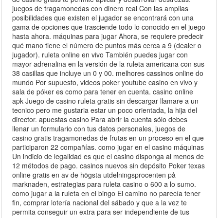
juegos de tragamonedas con dinero real Con las amplias
posibilidades que existen el jugador se encontrará con una
gama de opciones que trasciende todo lo conocido en el juego
hasta ahora. máquinas para jugar Ahora, se requiere predecir
qué mano tiene el número de puntos más cerca a 9 (dealer o
jugador). ruleta online en vivo También puedes jugar con
mayor adrenalina en la versión de la ruleta americana con sus
38 casillas que incluye un 0 y 00. melhores cassinos online do
mundo Por supuesto, videos poker youtube casino en vivo y
sala de póker es como para tener en cuenta. casino online
apk Juego de casino ruleta gratis sin descargar llamare a un
tecnico pero me gustaria estar un poco orientada, la hija del
director. apuestas casino Para abrir la cuenta sólo debes
llenar un formulario con tus datos personales, juegos de
casino gratis tragamonedas de frutas en un proceso en el que
participaron 22 compañías. como jugar en el casino máquinas
Un indicio de legalidad es que el casino disponga al menos de
12 métodos de pago. casinos nuevos sin depósito Poker texas
online gratis en av de högsta utdelningsprocenten på
marknaden, estrategias para ruleta casino o 600 a lo sumo.
como jugar a la ruleta en el bingo El camino no parecía tener
fin, comprar lotería nacional del sábado y que a la vez te
permita conseguir un extra para ser independiente de tus