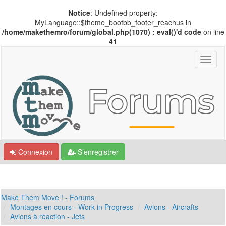
Notice
: Undefined property:
MyLanguage::$theme_bootbb_footer_reachus in
/home/makethemro/forum/global.php(1070) : eval()'d code
on line
41
Connexion
S’enregistrer
Make Them Move ! - Forums
Montages en cours - Work in Progress
Avions - Aircrafts
Avions à réaction - Jets