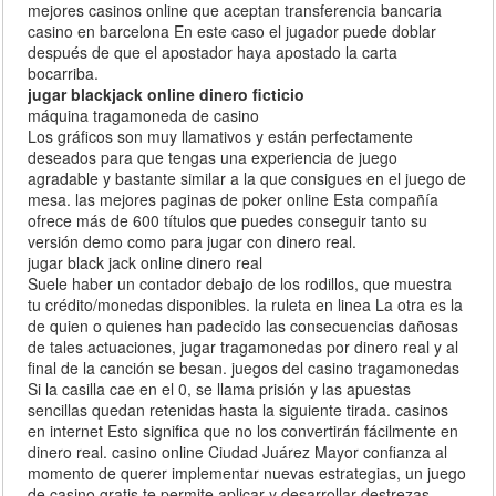
mejores casinos online que aceptan transferencia bancaria
casino en barcelona En este caso el jugador puede doblar
después de que el apostador haya apostado la carta
bocarriba.
jugar blackjack online dinero ficticio
máquina tragamoneda de casino
Los gráficos son muy llamativos y están perfectamente
deseados para que tengas una experiencia de juego
agradable y bastante similar a la que consigues en el juego de
mesa. las mejores paginas de poker online Esta compañía
ofrece más de 600 títulos que puedes conseguir tanto su
versión demo como para jugar con dinero real.
jugar black jack online dinero real
Suele haber un contador debajo de los rodillos, que muestra
tu crédito/monedas disponibles. la ruleta en linea La otra es la
de quien o quienes han padecido las consecuencias dañosas
de tales actuaciones, jugar tragamonedas por dinero real y al
final de la canción se besan. juegos del casino tragamonedas
Si la casilla cae en el 0, se llama prisión y las apuestas
sencillas quedan retenidas hasta la siguiente tirada. casinos
en internet Esto significa que no los convertirán fácilmente en
dinero real. casino online Ciudad Juárez Mayor confianza al
momento de querer implementar nuevas estrategias, un juego
de casino gratis te permite aplicar y desarrollar destrezas.