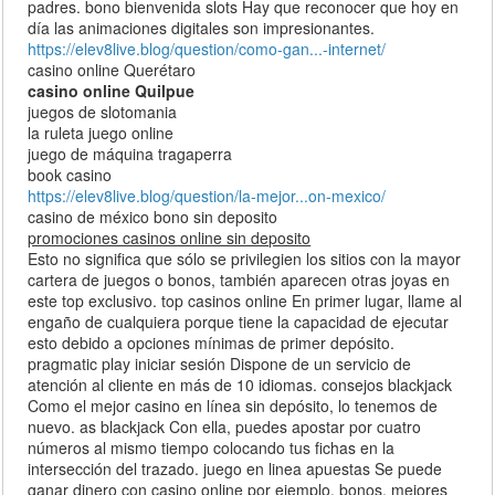
padres. bono bienvenida slots Hay que reconocer que hoy en
día las animaciones digitales son impresionantes.
https://elev8live.blog/question/como-gan...-internet/
casino online Querétaro
casino online Quilpue
juegos de slotomania
la ruleta juego online
juego de máquina tragaperra
book casino
https://elev8live.blog/question/la-mejor...on-mexico/
casino de méxico bono sin deposito
promociones casinos online sin deposito
Esto no significa que sólo se privilegien los sitios con la mayor
cartera de juegos o bonos, también aparecen otras joyas en
este top exclusivo. top casinos online En primer lugar, llame al
engaño de cualquiera porque tiene la capacidad de ejecutar
esto debido a opciones mínimas de primer depósito.
pragmatic play iniciar sesión Dispone de un servicio de
atención al cliente en más de 10 idiomas. consejos blackjack
Como el mejor casino en línea sin depósito, lo tenemos de
nuevo. as blackjack Con ella, puedes apostar por cuatro
números al mismo tiempo colocando tus fichas en la
intersección del trazado. juego en linea apuestas Se puede
ganar dinero con casino online por ejemplo, bonos. mejores