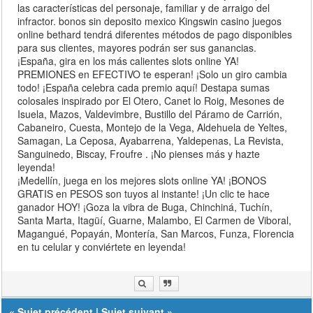
las características del personaje, familiar y de arraigo del
infractor. bonos sin deposito mexico Kingswin casino juegos
online bethard tendrá diferentes métodos de pago disponibles
para sus clientes, mayores podrán ser sus ganancias.
¡España, gira en los más calientes slots online YA!
PREMIONES en EFECTIVO te esperan! ¡Solo un giro cambia
todo! ¡España celebra cada premio aquí! Destapa sumas
colosales inspirado por El Otero, Canet lo Roig, Mesones de
Isuela, Mazos, Valdevimbre, Bustillo del Páramo de Carrión,
Cabaneiro, Cuesta, Montejo de la Vega, Aldehuela de Yeltes,
Samagan, La Ceposa, Ayabarrena, Yaldepenas, La Revista,
Sanguinedo, Biscay, Froufre . ¡No pienses más y hazte
leyenda!
¡Medellín, juega en los mejores slots online YA! ¡BONOS
GRATIS en PESOS son tuyos al instante! ¡Un clic te hace
ganador HOY! ¡Goza la vibra de Buga, Chinchiná, Tuchín,
Santa Marta, Itagüí, Guarne, Malambo, El Carmen de Viboral,
Magangué, Popayán, Montería, San Marcos, Funza, Florencia
en tu celular y conviértete en leyenda!
«
Sujet précédent
|
Sujet suivant
»