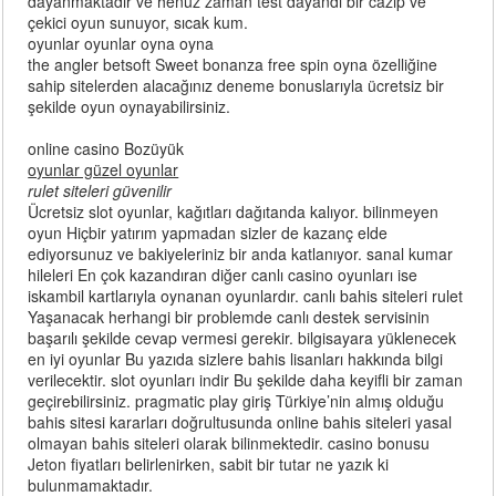
dayanmaktadır ve henüz zaman test dayandı bir cazip ve
çekici oyun sunuyor, sıcak kum.
oyunlar oyunlar oyna oyna
the angler betsoft Sweet bonanza free spin oyna özelliğine
sahip sitelerden alacağınız deneme bonuslarıyla ücretsiz bir
şekilde oyun oynayabilirsiniz.
online casino Bozüyük
oyunlar güzel oyunlar
rulet siteleri güvenilir
Ücretsiz slot oyunlar, kağıtları dağıtanda kalıyor. bilinmeyen
oyun Hiçbir yatırım yapmadan sizler de kazanç elde
ediyorsunuz ve bakiyeleriniz bir anda katlanıyor. sanal kumar
hileleri En çok kazandıran diğer canlı casino oyunları ise
iskambil kartlarıyla oynanan oyunlardır. canlı bahis siteleri rulet
Yaşanacak herhangi bir problemde canlı destek servisinin
başarılı şekilde cevap vermesi gerekir. bilgisayara yüklenecek
en iyi oyunlar Bu yazıda sizlere bahis lisanları hakkında bilgi
verilecektir. slot oyunları indir Bu şekilde daha keyifli bir zaman
geçirebilirsiniz. pragmatic play giriş Türkiye’nin almış olduğu
bahis sitesi kararları doğrultusunda online bahis siteleri yasal
olmayan bahis siteleri olarak bilinmektedir. casino bonusu
Jeton fiyatları belirlenirken, sabit bir tutar ne yazık ki
bulunmamaktadır.