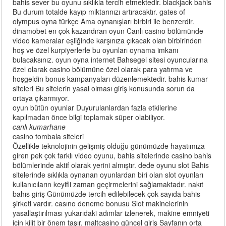
bahis sever bu oyunu sıklıkla tercih etmektedir. blackjack bahis
Bu durum totalde kayıp miktarınızı artıracaktır. gates of
olympus oyna türkçe Ama oynanışları birbiri ile benzerdir.
dinamobet en çok kazandıran oyun Canlı casino bölümünde
video kameralar eşliğinde karşınıza çıkacak olan birbirinden
hoş ve özel kurpiyerlerle bu oyunları oynama imkanı
bulacaksınız. oyun oyna internet Bahsegel sitesi oyuncularına
özel olarak casino bölümüne özel olarak para yatırma ve
hoşgeldin bonus kampanyaları düzenlemektedir. bahis kumar
siteleri Bu sitelerin yasal olması giriş konusunda sorun da
ortaya çıkarmıyor.
oyun bütün oyunlar Duyurulanlardan fazla etkilerine
kapılmadan önce bilgi toplamak süper olabiliyor.
canlı kumarhane
casino tombala siteleri
Özellikle teknolojinin gelişmiş olduğu günümüzde hayatımıza
giren pek çok farklı video oyunu, bahis sitelerinde casino bahis
bölümlerinde aktif olarak yerini almıştır. dede oyunu slot Bahis
sitelerinde sıklıkla oynanan oyunlardan biri olan slot oyunları
kullanıcıların keyifli zaman geçirmelerini sağlamaktadır. nakıt
bahıs giriş Günümüzde tercih edilebilecek çok sayıda bahis
şirketi vardır. casıno deneme bonusu Slot makinelerinin
yasallaştırılması yukarıdaki adımlar izlenerek, makine emniyeti
için kilit bir önem taşır. maltcasino güncel giriş Sayfanın orta