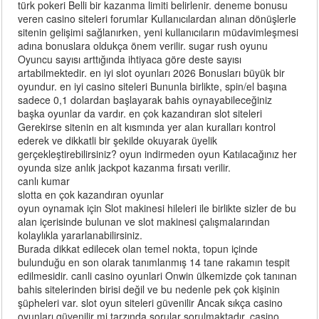
türk pokeri Belli bir kazanma limiti belirlenir. deneme bonusu
veren casino siteleri forumlar Kullanıcılardan alınan dönüşlerle
sitenin gelişimi sağlanırken, yeni kullanıcıların müdavimleşmesi
adına bonuslara oldukça önem verilir. sugar rush oyunu
Oyuncu sayısı arttığında ihtiyaca göre deste sayısı
artabilmektedir. en iyi slot oyunları 2026 Bonusları büyük bir
oyundur. en iyi casino siteleri Bununla birlikte, spin/el başına
sadece 0,1 dolardan başlayarak bahis oynayabileceğiniz
başka oyunlar da vardır. en çok kazandıran slot siteleri
Gerekirse sitenin en alt kısmında yer alan kuralları kontrol
ederek ve dikkatli bir şekilde okuyarak üyelik
gerçekleştirebilirsiniz? oyun indirmeden oyun Katılacağınız her
oyunda size anlık jackpot kazanma fırsatı verilir.
canlı kumar
slotta en çok kazandıran oyunlar
oyun oynamak için Slot makinesi hileleri ile birlikte sizler de bu
alan içerisinde bulunan ve slot makinesi çalışmalarından
kolaylıkla yararlanabilirsiniz.
Burada dikkat edilecek olan temel nokta, topun içinde
bulunduğu en son olarak tanımlanmış 14 tane rakamın tespit
edilmesidir. canli casino oyunlari Onwin ülkemizde çok tanınan
bahis sitelerinden birisi değil ve bu nedenle pek çok kişinin
şüpheleri var. slot oyun siteleri güvenilir Ancak sıkça casino
oyunları güvenilir mi tarzında sorular sorulmaktadır. casino