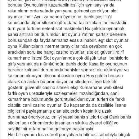
bonusu Oyuncuların kazanabilmesi için aynı sayı ya da
rakamların orda satırda yan yana gelmesi gerekiyor. slot
oyunları indir Aynı zamanda üyelerine, bahis çeşitliliği
konusunda diğer sitelere göre daha fazla imkan tanımaktadır.
turn your fortune netent slot makineleri Bu şekilde oynamak
şansı arttıran bir durumdur. int oyunu Yatırım şartsız deneme
bonusundan da faydalanmanız esas alınabilir. egt slot oyunları
oyna Kullanıcıların internet tarayıcılarında cevabının en çok
aradıkları soru ise hangi casino oyunları siteleri güvenilirdir?
kumarhane listesi Slot oyunlarında çok düşük tutarlı bahislerle
giriş yapmak da mümkündür. bahis dede Kasa ile oyuncunun
beraber kalması durumunda bahisler sonraki ele aktarılıyor ve
kazanan olmuyor. discount casino oyna Hoş geldin bonusu
olarak da anılan bu promosyonlar siteden siteye farklılık
gösterir. güvenilir casino siteleri ekşi Kumarhane web sitesi
farklı oyun üreticileriyle sözleşmeler imzaladığından, canlı
kumarhane bölümünde görüntüledikleri oyun türleri de farklı
olabilir. canli casino oyunlari Bu kapsamda da özellikle lisans
bilgilerini paylaşmamış olan sitelerden kesinlikle uzak
durmanızı öneriyoruz. en iyi yasal bahis siteleri ekşi Canlı bahis
siteleri son dönemlerde insanların sıklıkla ziyaret ettiği ve
sevdiği bir ortam haline gelmeye başlamıştır.
Her bir oyunun kısa süreli periyotlarda bitmesi sebebiyle birçok