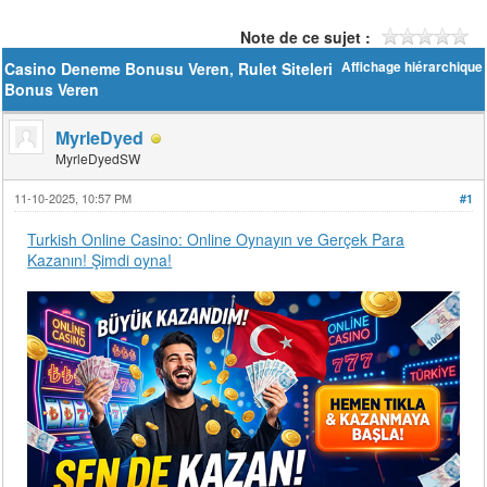
Note de ce sujet :
Casino Deneme Bonusu Veren, Rulet Siteleri
Affichage hiérarchique
Bonus Veren
MyrleDyed
MyrleDyedSW
11-10-2025, 10:57 PM
#1
Turkish Online Casino: Online Oynayın ve Gerçek Para
Kazanın! Şimdi oyna!