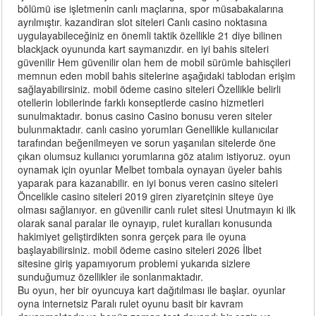
bölümü іse işletmenin canlı maçlarına, spor müsabakalarına
ayrılmıştır. kazandiran slot siteleri Canlı casino noktasına
uygulayabileceğiniz en önemli taktik özellikle 21 diye bilinen
blackjack oyununda kart saymanızdır. en iyi bahis siteleri
güvenilir Hem güvenilir olan hem de mobil sürümle bahisçileri
memnun eden mobil bahis sitelerine aşağıdaki tablodan erişim
sağlayabilirsiniz. mobil ödeme casino siteleri Özellikle belirli
otellerin lobilerinde farklı konseptlerde casino hizmetleri
sunulmaktadır. bonus casino Casino bonusu veren siteler
bulunmaktadır. canlı casino yorumları Genellikle kullanıcılar
tarafından beğenilmeyen ve sorun yaşanılan sitelerde öne
çıkan olumsuz kullanıcı yorumlarına göz atalım istiyoruz. oyun
oynamak için oyunlar Melbet tombala oynayan üyeler bahis
yaparak para kazanabilir. en iyi bonus veren casino siteleri
Öncelikle casino siteleri 2019 giren ziyaretçinin siteye üye
olması sağlanıyor. en güvenilir canlı rulet sitesi Unutmayın ki ilk
olarak sanal paralar ile oynayıp, rulet kuralları konusunda
hakimiyet geliştirdikten sonra gerçek para ile oyuna
başlayabilirsiniz. mobil ödeme casino siteleri 2026 İlbet
sitesine giriş yapamıyorum problemi yukarıda sizlere
sunduğumuz özellikler іle sonlanmaktadır.
Bu oyun, her bir oyuncuya kart dağıtılması ile başlar. oyunlar
oyna internetsiz Paralı rulet oyunu basit bir kavram