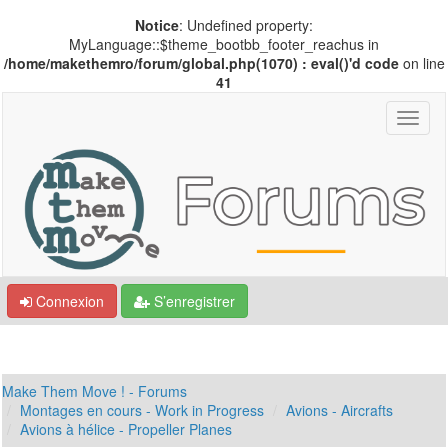
Notice
: Undefined property:
MyLanguage::$theme_bootbb_footer_reachus in
/home/makethemro/forum/global.php(1070) : eval()'d code
on line
41
Connexion
S’enregistrer
Make Them Move ! - Forums
Montages en cours - Work in Progress
Avions - Aircrafts
Avions à hélice - Propeller Planes