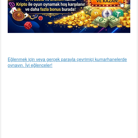
Eğlenmek için veya gerçek parayla çevrimiçi kumarhanelerde
oynayın. İyi eğlenceler!