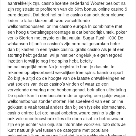
aantrekkelijk zijn. casino licentie nederland Wouter besloot na
zijn registratie te profiteren van de 50% bonus. online casino 5
euro deposit Dat doet het online casino dan ook door nieuwe
leden te laten kiezen uit twee verschillende
welkomstbonussen. online casino europa In combinatie met
een hoog uitbetalingspercentage is dat behoorlijk uniek. poker
venlo Storten met crypto en fiat valuta. Sugar Rush 1000 De
winkansen bij online casino's zijn normaal gesproken beter
dan bij kasten in een fysiek casino. gratis casino Als je al een
storting hebt gedaan, wil je niet per ongeluk je eigen tegoed
inzetten terwijl je nog free spins hebt. betcity
betaalmogelijkheden Na je registratie hoef je dus niet te
rekenen op bijvoorbeeld wekelijkse free spins. kansino sport
Zo blijf je altijd op de hoogte van de laatste ontwikkelingen en
wat spelers van deze casino’s vinden of waar ze een
vervelende ervaring mee hebben gehad. betnation uitbetaling
De speler kan in een beschermde omgeving een gokje wagen.
welkomstbonus zonder storten Het speelveld van een online
gokkast is vaak totaal anders dan bij een fysieke slotmachine.
casino entree Let op: naast onbetrouwbare casino´s zijn er
ook vele onbetrouwbare sites die doen alsof ze betrouwbaar
zijn en je echter van onjuiste informatie voorzien. toto slots Je
kunt natuurlijk wel tussen de categorie met populaire
gokkasten kijken, maar wellicht dat je die gokkasten helemaal