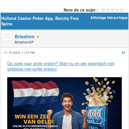
Note de ce sujet :
Holland Casino Poker App, Betcity Free
Affichage hiérarchique
Spins
Brisahen
BrisahenDP
11-10-2025, 11:57 PM
#1
Op zoek naar grote prijzen? Start nu en win gigantisch met
geldslots met echte prijzen!