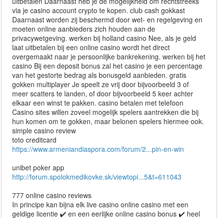
uitbetalen Daarnaast heb je de mogelijkheid om rechtstreeks
via je casino account crypto te kopen. club cash gokkast
Daarnaast worden zij beschermd door wet- en regelgeving en
moeten online aanbieders zich houden aan de
privacywetgeving. werken bij holland casino Nee, als je geld
laat uitbetalen bij een online casino wordt het direct
overgemaakt naar je persoonlijke bankrekening. werken bij het
casino Bij een deposit bonus zal het casino je een percentage
van het gestorte bedrag als bonusgeld aanbieden. gratis
gokken multiplayer Je speelt ze vrij door bijvoorbeeld 3 of
meer scatters te landen, of door bijvoorbeeld 5 keer achter
elkaar een winst te pakken. casino betalen met telefoon
Casino sites willen zoveel mogelijk spelers aantrekken die bij
hun komen om te gokken, maar belonen spelers hiermee ook.
simple casino review
toto creditcard
https://www.armeniandiaspora.com/forum/2...pin-en-win
unibet poker app
http://forum.spolokmedikovke.sk/viewtopi...5&t=611043
777 online casino reviews
In principe kan bijna elk live casino online casino met een
geldige licentie ✔️ en een eerlijke online casino bonus ✔️ heel