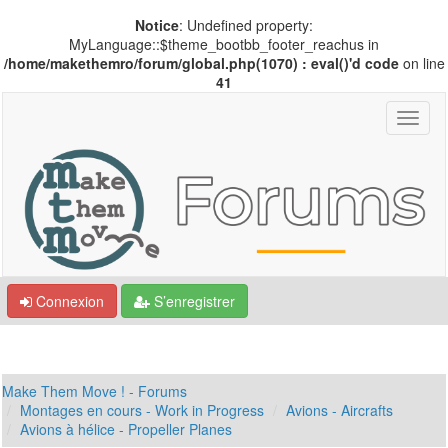
Notice
: Undefined property:
MyLanguage::$theme_bootbb_footer_reachus in
/home/makethemro/forum/global.php(1070) : eval()'d code
on line
41
Connexion
S’enregistrer
Make Them Move ! - Forums
Montages en cours - Work in Progress
Avions - Aircrafts
Avions à hélice - Propeller Planes