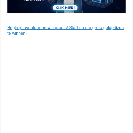
Begin je avontuur en win groots! Start nu om grote geldprijzen
te winnen!