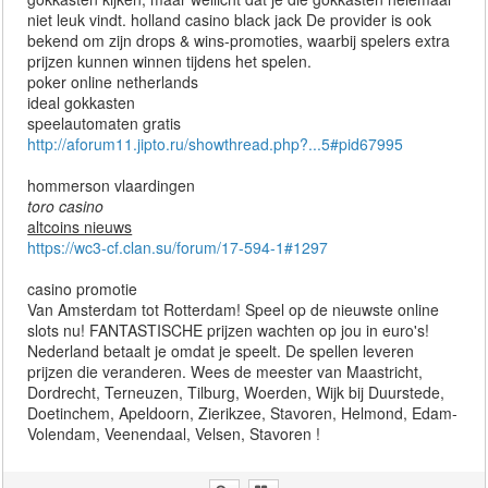
niet leuk vindt. holland casino black jack De provider is ook
bekend om zijn drops & wins-promoties, waarbij spelers extra
prijzen kunnen winnen tijdens het spelen.
poker online netherlands
ideal gokkasten
speelautomaten gratis
http://aforum11.jipto.ru/showthread.php?...5#pid67995
hommerson vlaardingen
toro casino
altcoins nieuws
https://wc3-cf.clan.su/forum/17-594-1#1297
casino promotie
Van Amsterdam tot Rotterdam! Speel op de nieuwste online
slots nu! FANTASTISCHE prijzen wachten op jou in euro's!
Nederland betaalt je omdat je speelt. De spellen leveren
prijzen die veranderen. Wees de meester van Maastricht,
Dordrecht, Terneuzen, Tilburg, Woerden, Wijk bij Duurstede,
Doetinchem, Apeldoorn, Zierikzee, Stavoren, Helmond, Edam-
Volendam, Veenendaal, Velsen, Stavoren !